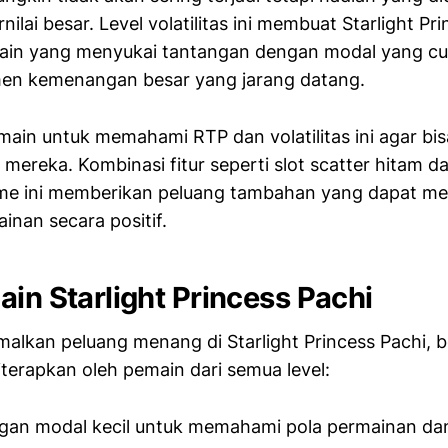
ilai besar. Level volatilitas ini membuat Starlight Pr
ain yang menyukai tantangan dengan modal yang cu
n kemenangan besar yang jarang datang.
main untuk memahami RTP dan volatilitas ini agar b
 mereka. Kombinasi fitur seperti slot scatter hitam da
me ini memberikan peluang tambahan yang dapat m
ainan secara positif.
ain Starlight Princess Pachi
lkan peluang menang di Starlight Princess Pachi, b
iterapkan oleh pemain dari semua level:
ngan modal kecil untuk memahami pola permainan dan