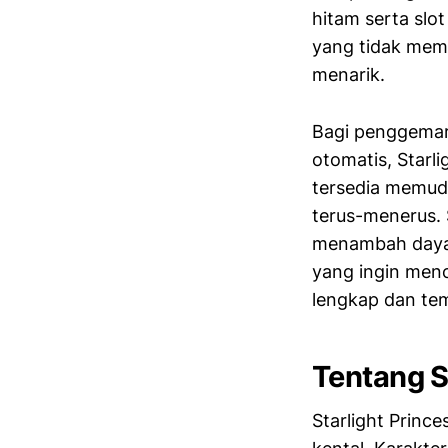
hitam serta slot
yang tidak mem
menarik.
Bagi penggemar 
otomatis, Starli
tersedia memud
terus-menerus. S
menambah daya 
yang ingin men
lengkap dan t
Tentang Sl
Starlight Princ