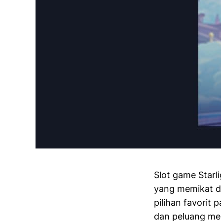
Slot game Starl
yang memikat de
pilihan favorit
dan peluang men