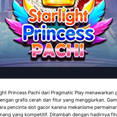
ight Princess Pachi dari Pragmatic Play menawarkan 
ngan grafis cerah dan fitur yang menggiurkan. Game
 para pencinta slot gacor karena mekanisme permain
ang yang kompetitif. Ditambah dengan hadirnya fitur