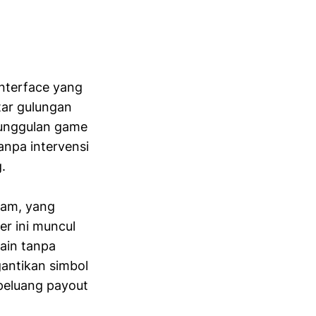
nterface yang
ar gulungan
 unggulan game
anpa intervensi
.
itam, yang
er ini muncul
ain tanpa
gantikan simbol
peluang payout