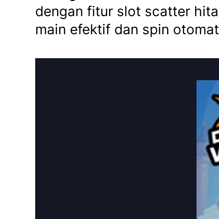
dengan fitur slot scatter hi
main efektif dan spin otom