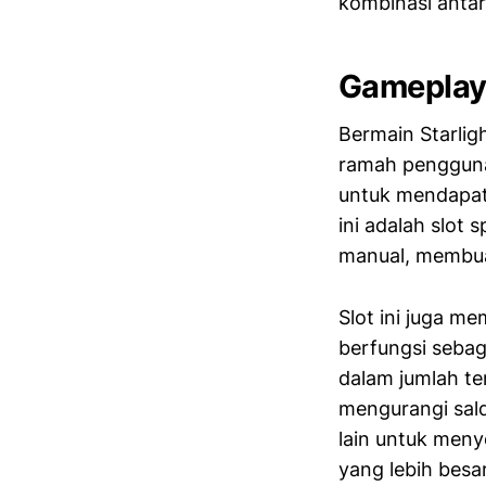
kombinasi anta
Gameplay 
Bermain Starli
ramah pengguna
untuk mendapat
ini adalah slot
manual, membuat
Slot ini juga me
berfungsi sebag
dalam jumlah t
mengurangi sald
lain untuk men
yang lebih besar