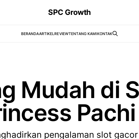
SPC Growth
BERANDA
ARTIKEL
REVIEW
TENTANG KAMI
KONTAK
g Mudah di S
rincess Pachi
nghadirkan pengalaman slot gacor