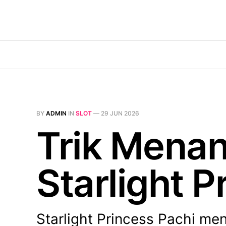
BY
ADMIN
IN
SLOT
—
29 JUN 2026
Trik Menan
Starlight P
Starlight Princess Pachi me