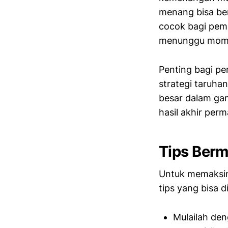
menang bisa bern
cocok bagi pem
menunggu mome
Penting bagi pe
strategi taruhan
besar dalam ga
hasil akhir perm
Tips Berm
Untuk memaksima
tips yang bisa d
Mulailah de