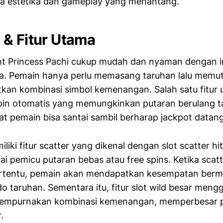
ra estetika dan gameplay yang menantang.
& Fitur Utama
ght Princess Pachi cukup mudah dan nyaman dengan i
. Pemain hanya perlu memasang taruhan lalu memut
kan kombinasi simbol kemenangan. Salah satu fitur
 spin otomatis yang memungkinkan putaran berulang t
 pemain bisa santai sambil berharap jackpot datang
miliki fitur scatter yang dikenal dengan slot scatter h
ai pemicu putaran bebas atau free spins. Ketika scatt
ertentu, pemain akan mendapatkan kesempatan berm
o taruhan. Sementara itu, fitur slot wild besar meng
yempurnakan kombinasi kemenangan, memperbesar 
.