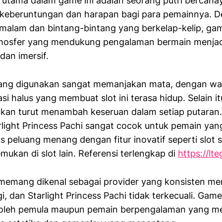
r utama dalam game ini adalah seorang putri bercaha
eberuntungan dan harapan bagi para pemainnya. De
 malam dan bintang-bintang yang berkelap-kelip, gam
osfer yang mendukung pengalaman bermain menjadi
an imersif.
yang digunakan sangat memanjakan mata, dengan w
i halus yang membuat slot ini terasa hidup. Selain i
an turut menambah keseruan dalam setiap putaran.
rlight Princess Pachi sangat cocok untuk pemain yan
s peluang menang dengan fitur inovatif seperti slot 
mukan di slot lain. Referensi terlengkap di
https://lt
memang dikenal sebagai provider yang konsisten me
gi, dan Starlight Princess Pachi tidak terkecuali. Game
 oleh pemula maupun pemain berpengalaman yang m