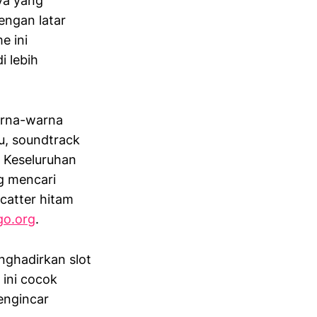
ya yang
ngan latar
e ini
 lebih
arna-warna
tu, soundtrack
 Keseluruhan
g mencari
scatter hitam
ego.org
.
nghadirkan slot
 ini cocok
engincar