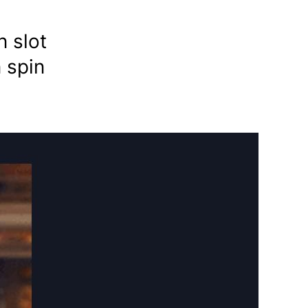
 slot
n spin