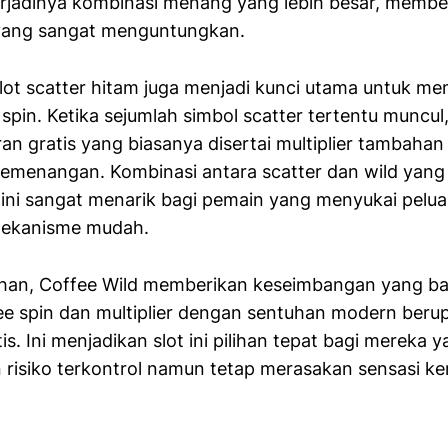
rjadinya kombinasi menang yang lebih besar, member
r yang sangat menguntungkan.
ur slot scatter hitam juga menjadi kunci utama untuk 
 spin. Ketika sejumlah simbol scatter tertentu muncu
an gratis yang biasanya disertai multiplier tambahan
menangan. Kombinasi antara scatter dan wild yang 
ni sangat menarik bagi pemain yang menyukai pel
mekanisme mudah.
han, Coffee Wild memberikan keseimbangan yang baik
free spin dan multiplier dengan sentuhan modern beru
s. Ini menjadikan slot ini pilihan tepat bagi mereka y
 risiko terkontrol namun tetap merasakan sensasi 