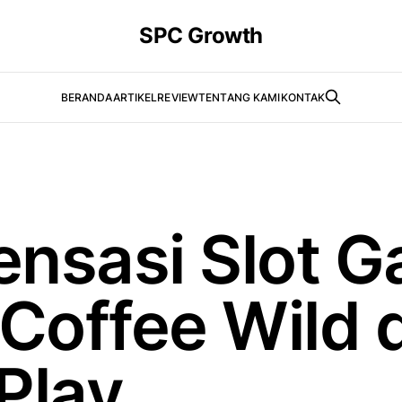
SPC Growth
BERANDA
ARTIKEL
REVIEW
TENTANG KAMI
KONTAK
nsasi Slot G
 Coffee Wild d
Play