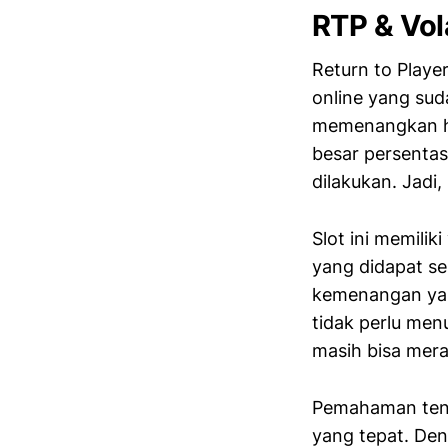
RTP & Vola
Return to Playe
online yang suda
memenangkan ha
besar persentas
dilakukan. Jadi
Slot ini memilik
yang didapat se
kemenangan yan
tidak perlu men
masih bisa mera
Pemahaman tent
yang tepat. Den