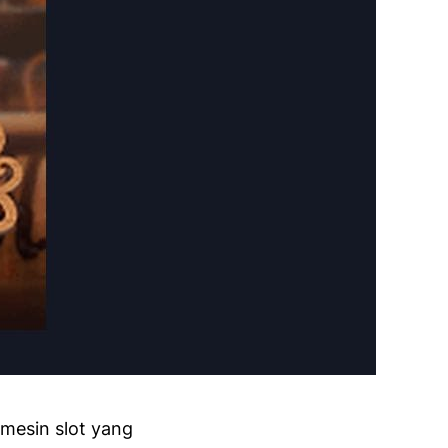
 mesin slot yang