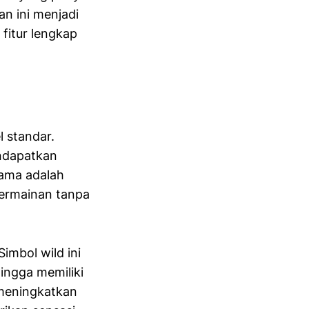
an ini menjadi
 fitur lengkap
 standar.
endapatkan
ama adalah
permainan tanpa
Simbol wild ini
ingga memiliki
a meningkatkan