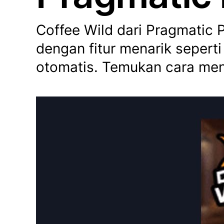
Coffee Wild dari Pragmatic 
dengan fitur menarik seperti 
otomatis. Temukan cara menan