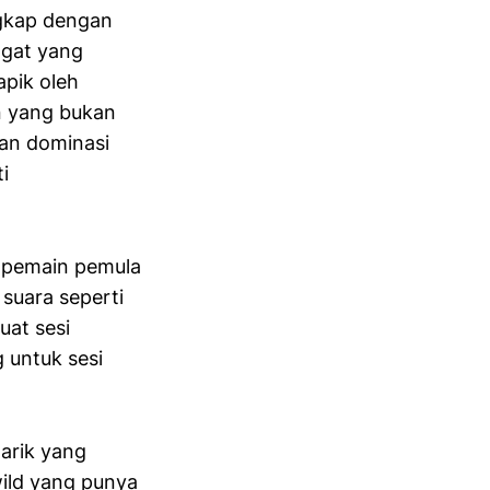
ngkap dengan
ngat yang
pik oleh
n yang bukan
an dominasi
i
eh pemain pemula
suara seperti
at sesi
 untuk sesi
arik yang
wild yang punya