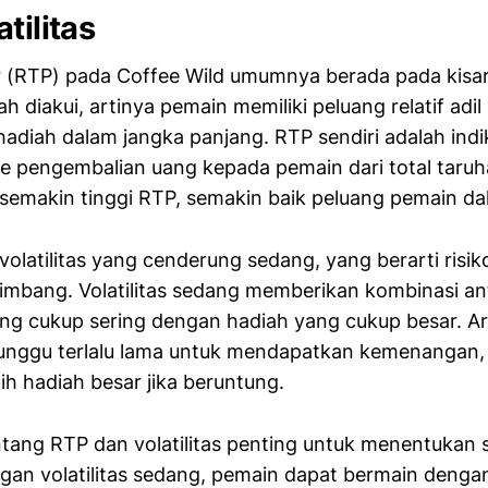
tilitas
r (RTP) pada Coffee Wild umumnya berada pada kisar
h diakui, artinya pemain memiliki peluang relatif adil
diah dalam jangka panjang. RTP sendiri adalah indi
e pengembalian uang kepada pemain dari total taru
, semakin tinggi RTP, semakin baik peluang pemain dal
i volatilitas yang cenderung sedang, yang berarti risi
imbang. Volatilitas sedang memberikan kombinasi an
g cukup sering dengan hadiah yang cukup besar. Ar
unggu terlalu lama untuk mendapatkan kemenangan, 
ih hadiah besar jika beruntung.
ang RTP dan volatilitas penting untuk menentukan s
gan volatilitas sedang, pemain dapat bermain denga