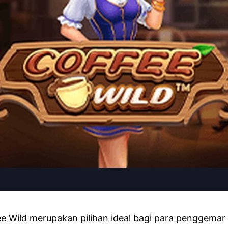
e Wild merupakan pilihan ideal bagi para penggemar