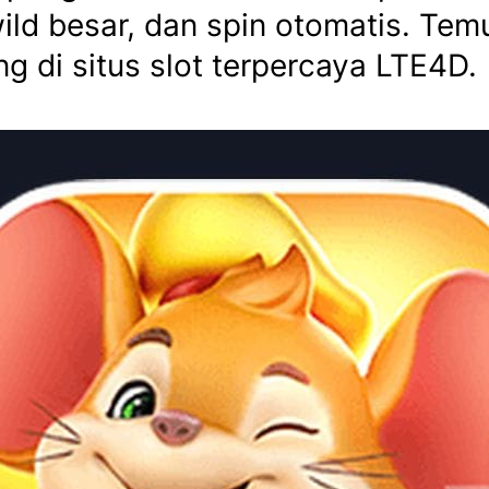
wild besar, dan spin otomatis. Te
 di situs slot terpercaya LTE4D.