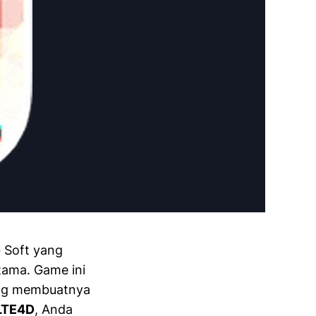
G Soft yang
tama. Game ini
ang membuatnya
LTE4D
, Anda