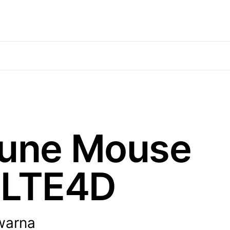
tune Mouse
a LTE4D
warna