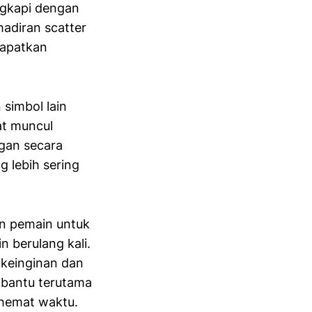
engkapi dengan
hadiran scatter
dapatkan
 simbol lain
at muncul
gan secara
g lebih sering
an pemain untuk
 berulang kali.
 keinginan dan
mbantu terutama
ghemat waktu.