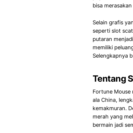
bisa merasakan
Selain grafis y
seperti slot sca
putaran menjadi
memiliki pelua
Selengkapnya bi
Tentang S
Fortune Mouse 
ala China, leng
kemakmuran. De
merah yang me
bermain jadi s