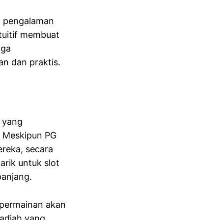
n pengalaman
tuitif membuat
gga
 dan praktis.
t yang
. Meskipun PG
reka, secara
rik untuk slot
panjang.
i permainan akan
adiah yang