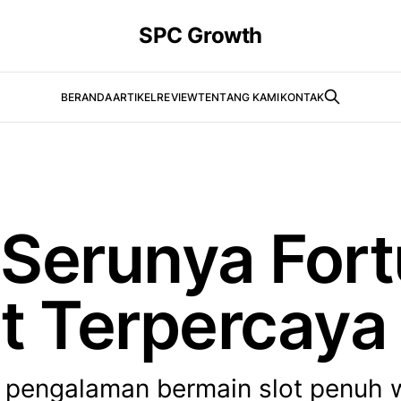
SPC Growth
BERANDA
ARTIKEL
REVIEW
TENTANG KAMI
KONTAK
 Serunya For
lot Terpercay
pengalaman bermain slot penuh 