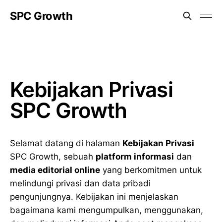
SPC Growth
Kebijakan Privasi
SPC Growth
Selamat datang di halaman
Kebijakan Privasi
SPC Growth, sebuah
platform informasi
dan
media editorial online
yang berkomitmen untuk
melindungi privasi dan data pribadi
pengunjungnya. Kebijakan ini menjelaskan
bagaimana kami mengumpulkan, menggunakan,