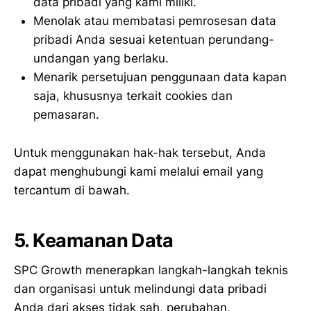
data pribadi yang kami miliki.
Menolak atau membatasi pemrosesan data
pribadi Anda sesuai ketentuan perundang-
undangan yang berlaku.
Menarik persetujuan penggunaan data kapan
saja, khususnya terkait cookies dan
pemasaran.
Untuk menggunakan hak-hak tersebut, Anda
dapat menghubungi kami melalui email yang
tercantum di bawah.
5. Keamanan Data
SPC Growth menerapkan langkah-langkah teknis
dan organisasi untuk melindungi data pribadi
Anda dari akses tidak sah, perubahan,