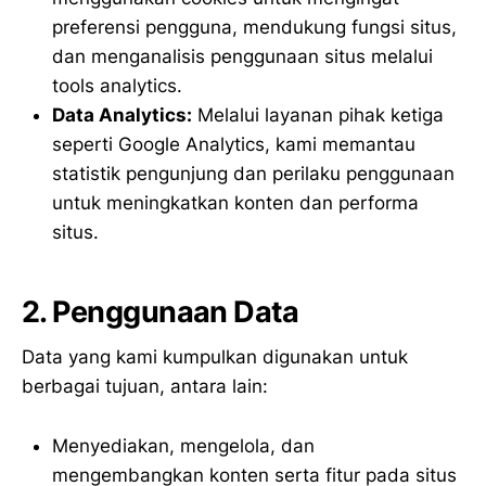
preferensi pengguna, mendukung fungsi situs,
dan menganalisis penggunaan situs melalui
tools analytics.
Data Analytics:
Melalui layanan pihak ketiga
seperti Google Analytics, kami memantau
statistik pengunjung dan perilaku penggunaan
untuk meningkatkan konten dan performa
situs.
2. Penggunaan Data
Data yang kami kumpulkan digunakan untuk
berbagai tujuan, antara lain:
Menyediakan, mengelola, dan
mengembangkan konten serta fitur pada situs