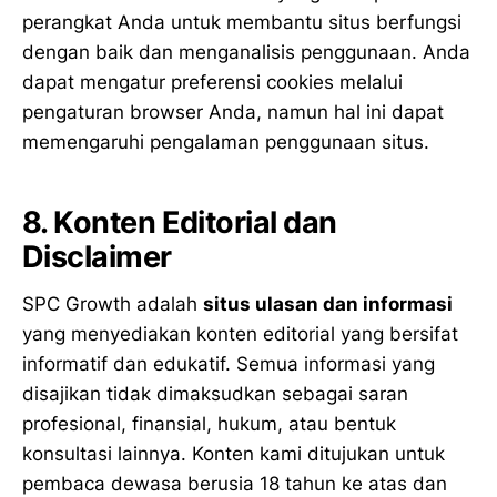
perangkat Anda untuk membantu situs berfungsi
dengan baik dan menganalisis penggunaan. Anda
dapat mengatur preferensi cookies melalui
pengaturan browser Anda, namun hal ini dapat
memengaruhi pengalaman penggunaan situs.
8. Konten Editorial dan
Disclaimer
SPC Growth adalah
situs ulasan dan informasi
yang menyediakan konten editorial yang bersifat
informatif dan edukatif. Semua informasi yang
disajikan tidak dimaksudkan sebagai saran
profesional, finansial, hukum, atau bentuk
konsultasi lainnya. Konten kami ditujukan untuk
pembaca dewasa berusia 18 tahun ke atas dan