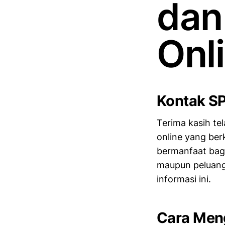
dan
Onl
Kontak S
Terima kasih t
online yang be
bermanfaat bagi
maupun peluang
informasi ini.
Cara Men