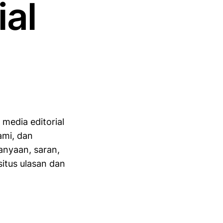
ial
 media editorial
ami, dan
anyaan, saran,
tus ulasan dan