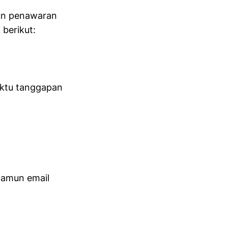
upun penawaran
berikut:
ktu tanggapan
 namun email