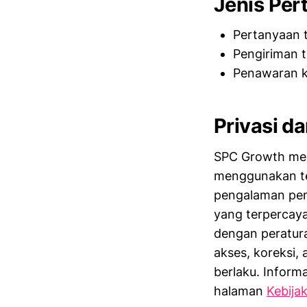
Jenis Per
Pertanyaan t
Pengiriman t
Penawaran k
Privasi d
SPC Growth men
menggunakan te
pengalaman peng
yang terpercaya
dengan peratur
akses, koreksi,
berlaku. Inform
halaman
Kebijak