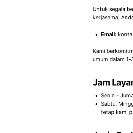
Untuk segala be
kerjasama, Anda
Email:
kont
Kami berkomitm
umum dalam 1-3 
Jam Laya
Senin - Juma
Sabtu, Mingg
tetap kami p