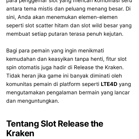
para penggemar slot yang mencari kombinasi seru
antara tema mistis dan peluang menang besar. Di
sini, Anda akan menemukan elemen-elemen
seperti slot scatter hitam dan slot wild besar yang
membuat setiap putaran terasa penuh kejutan.
Bagi para pemain yang ingin menikmati
kemudahan dan keasyikan tanpa henti, fitur slot
spin otomatis juga hadir di Release the Kraken.
Tidak heran jika game ini banyak diminati oleh
komunitas pemain di platform seperti
LTE4D
yang
mengutamakan pengalaman bermain yang lancar
dan menguntungkan.
Tentang Slot Release the
Kraken