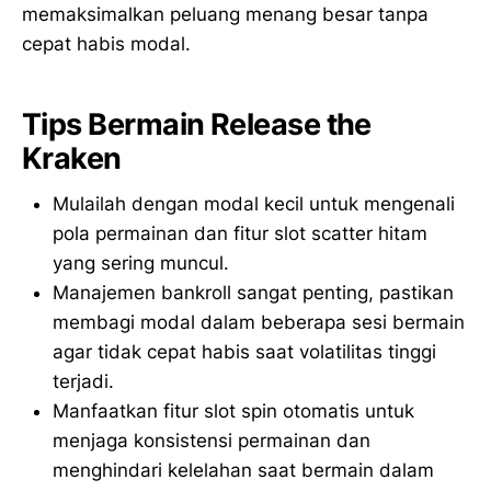
memaksimalkan peluang menang besar tanpa
cepat habis modal.
Tips Bermain Release the
Kraken
Mulailah dengan modal kecil untuk mengenali
pola permainan dan fitur slot scatter hitam
yang sering muncul.
Manajemen bankroll sangat penting, pastikan
membagi modal dalam beberapa sesi bermain
agar tidak cepat habis saat volatilitas tinggi
terjadi.
Manfaatkan fitur slot spin otomatis untuk
menjaga konsistensi permainan dan
menghindari kelelahan saat bermain dalam