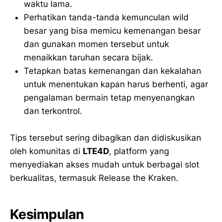
waktu lama.
Perhatikan tanda-tanda kemunculan wild
besar yang bisa memicu kemenangan besar
dan gunakan momen tersebut untuk
menaikkan taruhan secara bijak.
Tetapkan batas kemenangan dan kekalahan
untuk menentukan kapan harus berhenti, agar
pengalaman bermain tetap menyenangkan
dan terkontrol.
Tips tersebut sering dibagikan dan didiskusikan
oleh komunitas di
LTE4D
, platform yang
menyediakan akses mudah untuk berbagai slot
berkualitas, termasuk Release the Kraken.
Kesimpulan