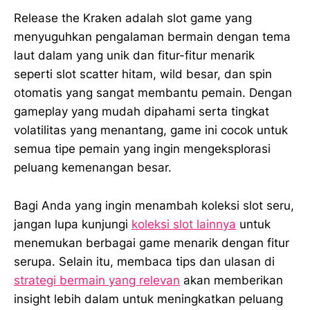
Release the Kraken adalah slot game yang
menyuguhkan pengalaman bermain dengan tema
laut dalam yang unik dan fitur-fitur menarik
seperti slot scatter hitam, wild besar, dan spin
otomatis yang sangat membantu pemain. Dengan
gameplay yang mudah dipahami serta tingkat
volatilitas yang menantang, game ini cocok untuk
semua tipe pemain yang ingin mengeksplorasi
peluang kemenangan besar.
Bagi Anda yang ingin menambah koleksi slot seru,
jangan lupa kunjungi
koleksi slot lainnya
untuk
menemukan berbagai game menarik dengan fitur
serupa. Selain itu, membaca tips dan ulasan di
strategi bermain yang relevan
akan memberikan
insight lebih dalam untuk meningkatkan peluang