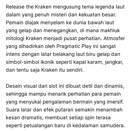
Release the Kraken mengusung tema legenda laut
dalam yang penuh misteri dan kekuatan besar.
Pemain diajak menyelam ke dunia bawah laut
yang gelap dan menegangkan, di mana makhluk
mitologi Kraken menjadi pusat perhatian. Atmosfer
yang dihadirkan oleh Pragmatic Play ini sangat
intens dengan latar belakang laut biru gelap dan
simbol-simbol ikonik seperti kapal karam, jangkar,
dan tentu saja Kraken itu sendiri.
Desain visual dari slot ini dibuat detil dan dinamis,
sehingga mampu menarik perhatian para pemain
yang menyukai pengalaman bermain yang imersif.
Suara latar dan efek putaran semakin menambah
kesan dramatis, membuat setiap spin terasa
seperti petualangan baru di kedalaman samudera.