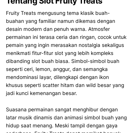
Tentang Slot Fruity Treats
Fruity Treats mengusung tema klasik buah-
buahan yang familiar namun dikemas dengan
desain modern dan penuh warna. Atmosfer
permainan ini terasa ceria dan ringan, cocok untuk
pemain yang ingin merasakan nostalgia sekaligus
menikmati fitur-fitur slot yang lebih kompleks
dibanding slot buah biasa. Simbol-simbol buah
seperti ceri, lemon, anggur, dan semangka
mendominasi layar, dilengkapi dengan ikon
khusus seperti scatter hitam dan wild besar yang
jadi kunci kemenangan besar.
Suasana permainan sangat menghibur dengan
latar musik dinamis dan animasi simbol buah yang
hidup saat menang. Meski tampil dengan gaya