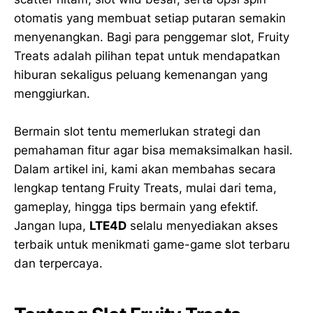
otomatis yang membuat setiap putaran semakin
menyenangkan. Bagi para penggemar slot, Fruity
Treats adalah pilihan tepat untuk mendapatkan
hiburan sekaligus peluang kemenangan yang
menggiurkan.
Bermain slot tentu memerlukan strategi dan
pemahaman fitur agar bisa memaksimalkan hasil.
Dalam artikel ini, kami akan membahas secara
lengkap tentang Fruity Treats, mulai dari tema,
gameplay, hingga tips bermain yang efektif.
Jangan lupa,
LTE4D
selalu menyediakan akses
terbaik untuk menikmati game-game slot terbaru
dan terpercaya.