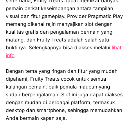
sederhana, Fruity Treats dapat memikat banyak
pemain berkat keseimbangan antara tampilan
visual dan fitur gameplay. Provider Pragmatic Play
memang dikenal rajin menyajikan slot dengan
kualitas grafis dan pengalaman bermain yang
matang, dan Fruity Treats adalah salah satu
buktinya. Selengkapnya bisa diakses melalui
lihat
info
.
Dengan tema yang ringan dan fitur yang mudah
dipahami, Fruity Treats cocok untuk semua
kalangan pemain, baik pemula maupun yang
sudah berpengalaman. Slot ini juga dapat diakses
dengan mudah di berbagai platform, termasuk
desktop dan smartphone, sehingga memudahkan
Anda bermain kapan saja.