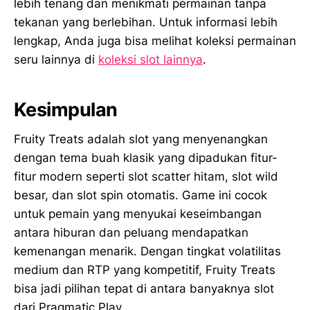
lebih tenang dan menikmati permainan tanpa
tekanan yang berlebihan. Untuk informasi lebih
lengkap, Anda juga bisa melihat koleksi permainan
seru lainnya di
koleksi slot lainnya
.
Kesimpulan
Fruity Treats adalah slot yang menyenangkan
dengan tema buah klasik yang dipadukan fitur-
fitur modern seperti slot scatter hitam, slot wild
besar, dan slot spin otomatis. Game ini cocok
untuk pemain yang menyukai keseimbangan
antara hiburan dan peluang mendapatkan
kemenangan menarik. Dengan tingkat volatilitas
medium dan RTP yang kompetitif, Fruity Treats
bisa jadi pilihan tepat di antara banyaknya slot
dari Pragmatic Play.