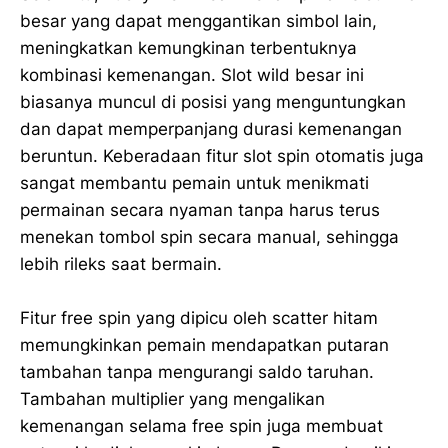
besar yang dapat menggantikan simbol lain,
meningkatkan kemungkinan terbentuknya
kombinasi kemenangan. Slot wild besar ini
biasanya muncul di posisi yang menguntungkan
dan dapat memperpanjang durasi kemenangan
beruntun. Keberadaan fitur slot spin otomatis juga
sangat membantu pemain untuk menikmati
permainan secara nyaman tanpa harus terus
menekan tombol spin secara manual, sehingga
lebih rileks saat bermain.
Fitur free spin yang dipicu oleh scatter hitam
memungkinkan pemain mendapatkan putaran
tambahan tanpa mengurangi saldo taruhan.
Tambahan multiplier yang mengalikan
kemenangan selama free spin juga membuat