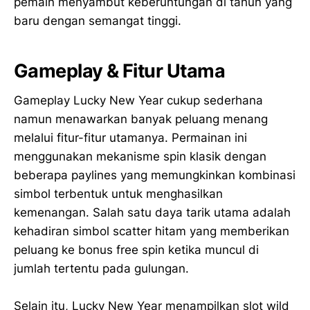
pemain menyambut keberuntungan di tahun yang
baru dengan semangat tinggi.
Gameplay & Fitur Utama
Gameplay Lucky New Year cukup sederhana
namun menawarkan banyak peluang menang
melalui fitur-fitur utamanya. Permainan ini
menggunakan mekanisme spin klasik dengan
beberapa paylines yang memungkinkan kombinasi
simbol terbentuk untuk menghasilkan
kemenangan. Salah satu daya tarik utama adalah
kehadiran simbol scatter hitam yang memberikan
peluang ke bonus free spin ketika muncul di
jumlah tertentu pada gulungan.
Selain itu, Lucky New Year menampilkan slot wild