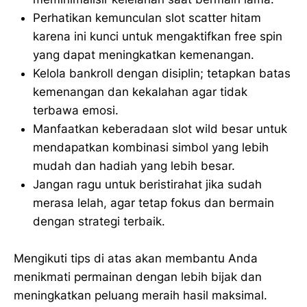
Perhatikan kemunculan slot scatter hitam
karena ini kunci untuk mengaktifkan free spin
yang dapat meningkatkan kemenangan.
Kelola bankroll dengan disiplin; tetapkan batas
kemenangan dan kekalahan agar tidak
terbawa emosi.
Manfaatkan keberadaan slot wild besar untuk
mendapatkan kombinasi simbol yang lebih
mudah dan hadiah yang lebih besar.
Jangan ragu untuk beristirahat jika sudah
merasa lelah, agar tetap fokus dan bermain
dengan strategi terbaik.
Mengikuti tips di atas akan membantu Anda
menikmati permainan dengan lebih bijak dan
meningkatkan peluang meraih hasil maksimal.