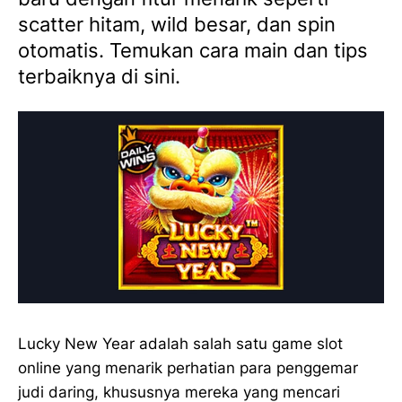
scatter hitam, wild besar, dan spin
otomatis. Temukan cara main dan tips
terbaiknya di sini.
Lucky New Year adalah salah satu game slot
online yang menarik perhatian para penggemar
judi daring, khususnya mereka yang mencari