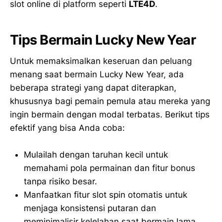
slot online di platform seperti
LTE4D
.
Tips Bermain Lucky New Year
Untuk memaksimalkan keseruan dan peluang
menang saat bermain Lucky New Year, ada
beberapa strategi yang dapat diterapkan,
khususnya bagi pemain pemula atau mereka yang
ingin bermain dengan modal terbatas. Berikut tips
efektif yang bisa Anda coba:
Mulailah dengan taruhan kecil untuk
memahami pola permainan dan fitur bonus
tanpa risiko besar.
Manfaatkan fitur slot spin otomatis untuk
menjaga konsistensi putaran dan
meminimalisir kelelahan saat bermain lama.