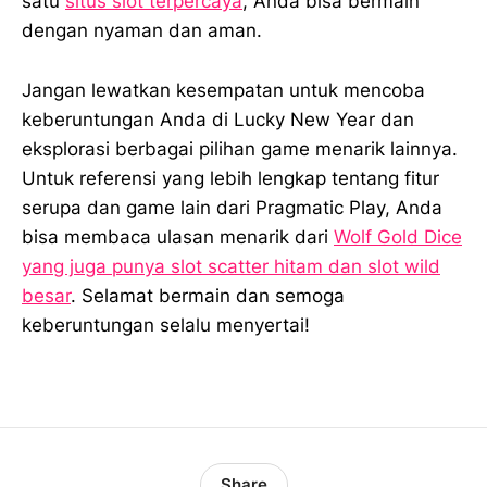
satu
situs slot terpercaya
, Anda bisa bermain
dengan nyaman dan aman.
Jangan lewatkan kesempatan untuk mencoba
keberuntungan Anda di Lucky New Year dan
eksplorasi berbagai pilihan game menarik lainnya.
Untuk referensi yang lebih lengkap tentang fitur
serupa dan game lain dari Pragmatic Play, Anda
bisa membaca ulasan menarik dari
Wolf Gold Dice
yang juga punya slot scatter hitam dan slot wild
besar
. Selamat bermain dan semoga
keberuntungan selalu menyertai!
Share