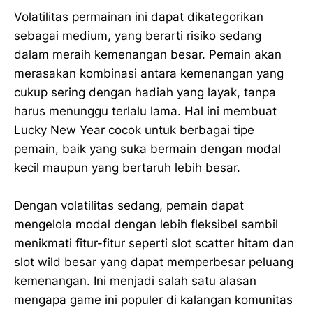
Volatilitas permainan ini dapat dikategorikan
sebagai medium, yang berarti risiko sedang
dalam meraih kemenangan besar. Pemain akan
merasakan kombinasi antara kemenangan yang
cukup sering dengan hadiah yang layak, tanpa
harus menunggu terlalu lama. Hal ini membuat
Lucky New Year cocok untuk berbagai tipe
pemain, baik yang suka bermain dengan modal
kecil maupun yang bertaruh lebih besar.
Dengan volatilitas sedang, pemain dapat
mengelola modal dengan lebih fleksibel sambil
menikmati fitur-fitur seperti slot scatter hitam dan
slot wild besar yang dapat memperbesar peluang
kemenangan. Ini menjadi salah satu alasan
mengapa game ini populer di kalangan komunitas