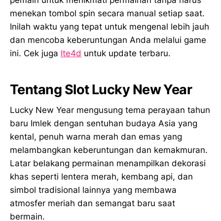
pemain untuk menikmati permainan tanpa harus
menekan tombol spin secara manual setiap saat.
Inilah waktu yang tepat untuk mengenal lebih jauh
dan mencoba keberuntungan Anda melalui game
ini. Cek juga
lte4d
untuk update terbaru.
Tentang Slot Lucky New Year
Lucky New Year mengusung tema perayaan tahun
baru Imlek dengan sentuhan budaya Asia yang
kental, penuh warna merah dan emas yang
melambangkan keberuntungan dan kemakmuran.
Latar belakang permainan menampilkan dekorasi
khas seperti lentera merah, kembang api, dan
simbol tradisional lainnya yang membawa
atmosfer meriah dan semangat baru saat
bermain.