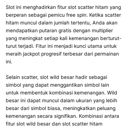
Slot ini menghadirkan fitur slot scatter hitam yang
berperan sebagai pemicu free spin. Ketika scatter
hitam muncul dalam jumlah tertentu, Anda akan
mendapatkan putaran gratis dengan multiplier
yang meningkat setiap kali kemenangan berturut-
turut terjadi. Fitur ini menjadi kunci utama untuk
meraih jackpot progresif terbesar dari permainan
ini.
Selain scatter, slot wild besar hadir sebagai
simbol yang dapat menggantikan simbol lain
untuk membentuk kombinasi kemenangan. Wild
besar ini dapat muncul dalam ukuran yang lebih
besar dari simbol biasa, meningkatkan peluang
kemenangan secara signifikan. Kombinasi antara
fitur slot wild besar dan slot scatter hitam