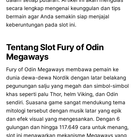
dalam setiap putaran. Artikel ini akan mengulas
secara lengkap mengenai keunggulan dan tips
bermain agar Anda semakin siap menjajal
keberuntungan pada slot ini.
Tentang Slot Fury of Odin
Megaways
Fury of Odin Megaways membawa pemain ke
dunia dewa-dewa Nordik dengan latar belakang
pegunungan salju yang megah dan simbol-simbol
khas seperti palu Thor, helm Viking, dan Odin
sendiri. Suasana game sangat mendukung tema
mitologi tersebut dengan musik latar yang epik
dan efek visual yang mengesankan. Dengan 6
gulungan dan hingga 117.649 cara untuk menang,
slot ini menawarkan mekanisme Megaways yang