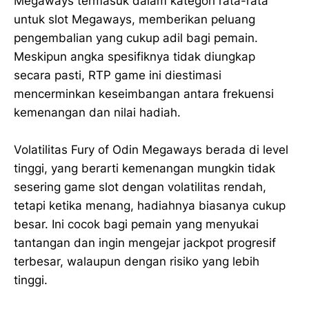
Megaways termasuk dalam kategori rata-rata
untuk slot Megaways, memberikan peluang
pengembalian yang cukup adil bagi pemain.
Meskipun angka spesifiknya tidak diungkap
secara pasti, RTP game ini diestimasi
mencerminkan keseimbangan antara frekuensi
kemenangan dan nilai hadiah.
Volatilitas Fury of Odin Megaways berada di level
tinggi, yang berarti kemenangan mungkin tidak
sesering game slot dengan volatilitas rendah,
tetapi ketika menang, hadiahnya biasanya cukup
besar. Ini cocok bagi pemain yang menyukai
tantangan dan ingin mengejar jackpot progresif
terbesar, walaupun dengan risiko yang lebih
tinggi.