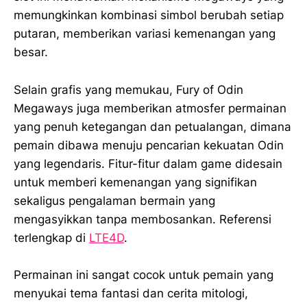
memungkinkan kombinasi simbol berubah setiap
putaran, memberikan variasi kemenangan yang
besar.
Selain grafis yang memukau, Fury of Odin
Megaways juga memberikan atmosfer permainan
yang penuh ketegangan dan petualangan, dimana
pemain dibawa menuju pencarian kekuatan Odin
yang legendaris. Fitur-fitur dalam game didesain
untuk memberi kemenangan yang signifikan
sekaligus pengalaman bermain yang
mengasyikkan tanpa membosankan. Referensi
terlengkap di
LTE4D
.
Permainan ini sangat cocok untuk pemain yang
menyukai tema fantasi dan cerita mitologi,