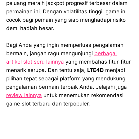
peluang meraih jackpot progresif terbesar dalam
permainan ini. Dengan volatilitas tinggi, game ini
cocok bagi pemain yang siap menghadapi risiko
demi hadiah besar.
Bagi Anda yang ingin memperluas pengalaman
bermain, jangan ragu mengunjungi
berbagai
artikel slot seru lainnya
yang membahas fitur-fitur
menarik serupa. Dan tentu saja,
LTE4D
menjadi
pilihan tepat sebagai platform yang mendukung
pengalaman bermain terbaik Anda. Jelajahi juga
review lainnya
untuk menemukan rekomendasi
game slot terbaru dan terpopuler.