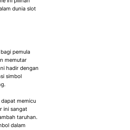
 ini pilihan
alam dunia slot
 bagi pemula
an memutar
ni hadir dengan
si simbol
ng.
 dapat memicu
r ini sangat
ambah taruhan.
mbol dalam