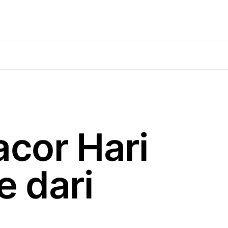
acor Hari
e dari