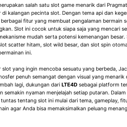
erupakan salah satu slot game menarik dari Pragmat
 di kalangan pecinta slot. Dengan tema api dan keg
 berbagai fitur yang membuat pengalaman bermain s
an. Slot ini cocok untuk siapa saja yang mencari se
 mekanisme mudah serta potensi kemenangan besar. Se
slot scatter hitam, slot wild besar, dan slot spin ot
 permainan ini.
 slot yang ingin mencoba sesuatu yang berbeda, Jac
osfer penuh semangat dengan visual yang menarik 
ambah lagi, dukungan dari
LTE4D
sebagai platform te
semakin nyaman menjelajah setiap putaran. Dalam art
untas tentang slot ini mulai dari tema, gameplay, fit
rmain agar Anda bisa memaksimalkan peluang menang