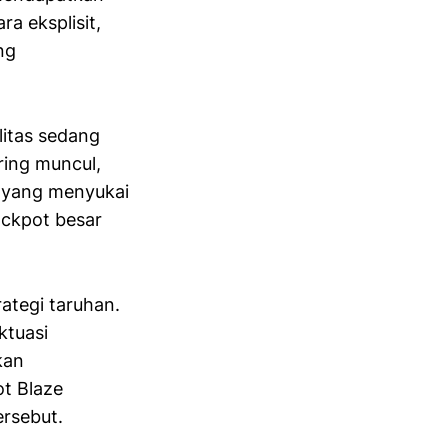
a eksplisit,
ng
litas sedang
ring muncul,
 yang menyukai
ackpot besar
ategi taruhan.
ktuasi
kan
ot Blaze
rsebut.