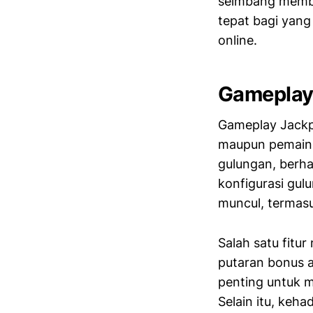
seimbang membua
tepat bagi yang
online.
Gameplay 
Gameplay Jackp
maupun pemain 
gulungan, berh
konfigurasi gu
muncul, termasu
Salah satu fitu
putaran bonus at
penting untuk 
Selain itu, keha