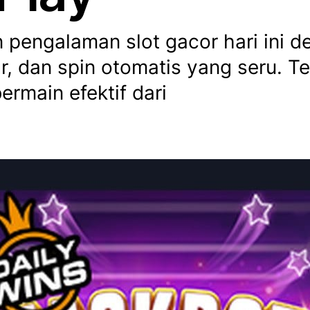
 pengalaman slot gacor hari ini d
sar, dan spin otomatis yang seru. 
rmain efektif dari