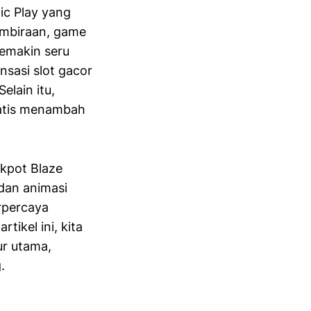
ic Play yang
embiraan, game
emakin seru
nsasi slot gacor
lain itu,
omatis menambah
kpot Blaze
dan animasi
rpercaya
ikel ini, kita
ur utama,
.