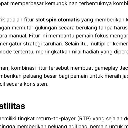
dapat memperbesar kemungkinan terbentuknya komb
ik adalah fitur
slot spin otomatis
yang memberikan 
ngan memutar gulungan secara berulang tanpa haru
ara manual. Fitur ini membantu pemain fokus mengam
mengatur strategi taruhan. Selain itu, multiplier kem
mode tertentu, meningkatkan nilai hadiah yang diper
han, kombinasi fitur tersebut membuat gameplay Ja
mberikan peluang besar bagi pemain untuk meraih j
l secara konsisten.
tilitas
emiliki tingkat return-to-player (RTP) yang sejalan 
ehingga memberikan peluang adil bagi pemain untuk