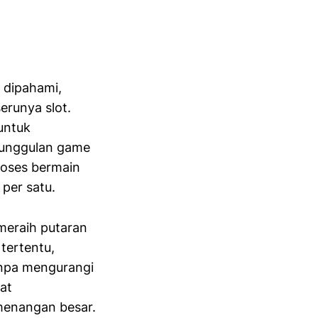
 dipahami,
erunya slot.
untuk
eunggulan game
roses bermain
per satu.
 meraih putaran
tertentu,
npa mengurangi
at
menangan besar.