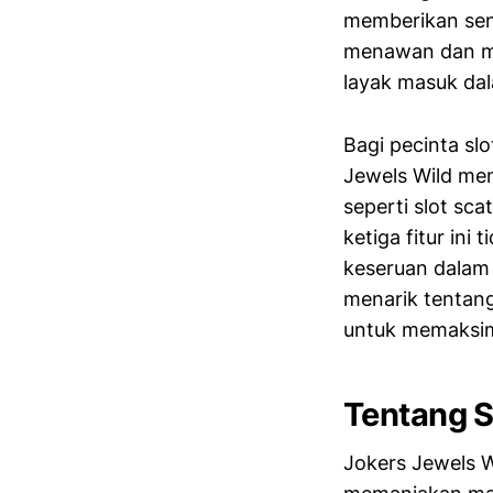
memberikan sen
menawan dan me
layak masuk dal
Bagi pecinta sl
Jewels Wild men
seperti slot sca
ketiga fitur in
keseruan dalam 
menarik tentang
untuk memaksi
Tentang S
Jokers Jewels 