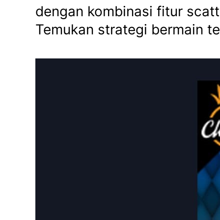
dengan kombinasi fitur scatt
Temukan strategi bermain ter