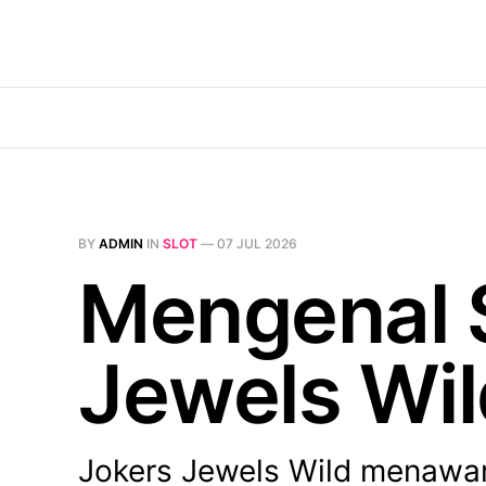
BY
ADMIN
IN
SLOT
—
07 JUL 2026
Mengenal S
Jewels Wil
Jokers Jewels Wild menawa