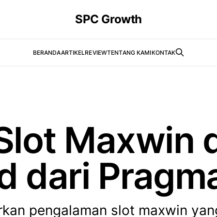
SPC Growth
BERANDA
ARTIKEL
REVIEW
TENTANG KAMI
KONTAK
lot Maxwin d
d dari Pragma
rkan pengalaman slot maxwin yan