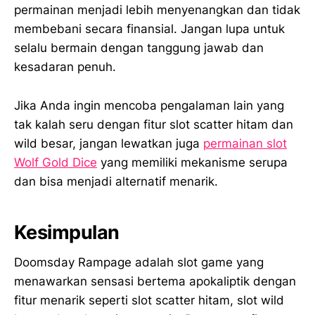
permainan menjadi lebih menyenangkan dan tidak
membebani secara finansial. Jangan lupa untuk
selalu bermain dengan tanggung jawab dan
kesadaran penuh.
Jika Anda ingin mencoba pengalaman lain yang
tak kalah seru dengan fitur slot scatter hitam dan
wild besar, jangan lewatkan juga
permainan slot
Wolf Gold Dice
yang memiliki mekanisme serupa
dan bisa menjadi alternatif menarik.
Kesimpulan
Doomsday Rampage adalah slot game yang
menawarkan sensasi bertema apokaliptik dengan
fitur menarik seperti slot scatter hitam, slot wild