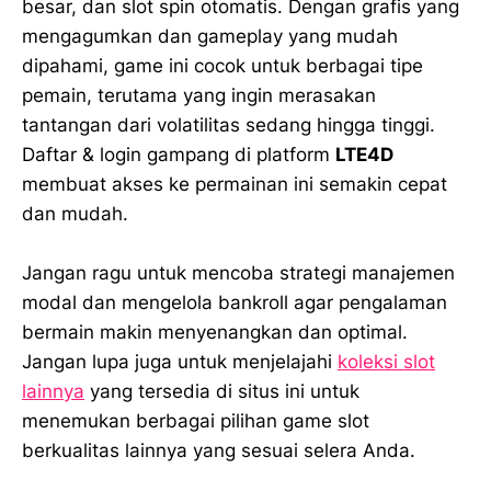
besar, dan slot spin otomatis. Dengan grafis yang
mengagumkan dan gameplay yang mudah
dipahami, game ini cocok untuk berbagai tipe
pemain, terutama yang ingin merasakan
tantangan dari volatilitas sedang hingga tinggi.
Daftar & login gampang di platform
LTE4D
membuat akses ke permainan ini semakin cepat
dan mudah.
Jangan ragu untuk mencoba strategi manajemen
modal dan mengelola bankroll agar pengalaman
bermain makin menyenangkan dan optimal.
Jangan lupa juga untuk menjelajahi
koleksi slot
lainnya
yang tersedia di situs ini untuk
menemukan berbagai pilihan game slot
berkualitas lainnya yang sesuai selera Anda.