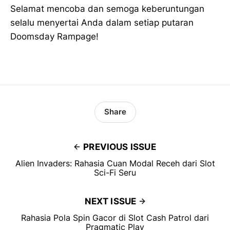
Selamat mencoba dan semoga keberuntungan
selalu menyertai Anda dalam setiap putaran
Doomsday Rampage!
Share
PREVIOUS ISSUE
Alien Invaders: Rahasia Cuan Modal Receh dari Slot
Sci-Fi Seru
NEXT ISSUE
Rahasia Pola Spin Gacor di Slot Cash Patrol dari
Pragmatic Play