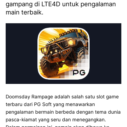
gampang di LTE4D untuk pengalaman
main terbaik.
Doomsday Rampage adalah salah satu slot game
terbaru dari PG Soft yang menawarkan
pengalaman bermain berbeda dengan tema dunia
pasca-kiamat yang seru dan menegangkan.