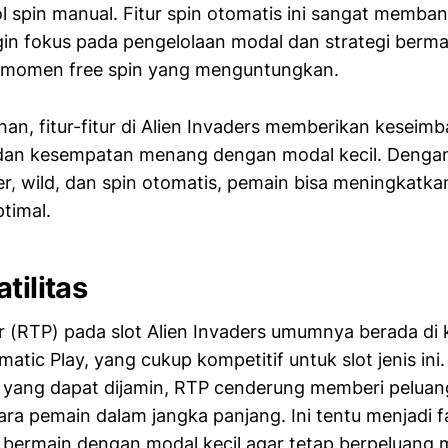
spin manual. Fitur spin otomatis ini sangat memban
in fokus pada pengelolaan modal dan strategi bermain
 momen free spin yang menguntungkan.
han, fitur-fitur di Alien Invaders memberikan kesei
 dan kesempatan menang dengan modal kecil. Deng
ter, wild, dan spin otomatis, pemain bisa meningkatk
timal.
tilitas
r (RTP) pada slot Alien Invaders umumnya berada di 
tic Play, yang cukup kompetitif untuk slot jenis ini
i yang dapat dijamin, RTP cenderung memberi pelu
para pemain dalam jangka panjang. Ini tentu menjadi f
 bermain dengan modal kecil agar tetap berpeluang