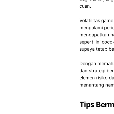
cuan.
Volatilitas game
mengalami perio
mendapatkan hadi
seperti ini coc
supaya tetap b
Dengan memaham
dan strategi b
elemen risiko 
menantang namu
Tips Berm