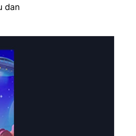
u dan