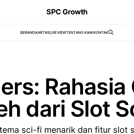
SPC Growth
BERANDA
ARTIKEL
REVIEW
TENTANG KAMI
KONTAK
ders: Rahasia
h dari Slot S
ema sci-fi menarik dan fitur slot 