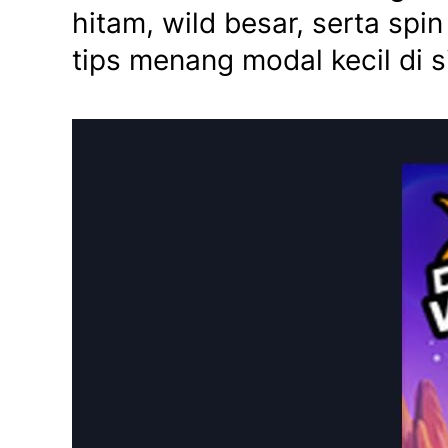
hitam, wild besar, serta sp
tips menang modal kecil di si