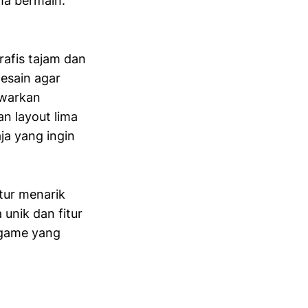
ma bermain.
rafis tajam dan
desain agar
awarkan
n layout lima
ja yang ingin
itur menarik
nik dan fitur
 game yang