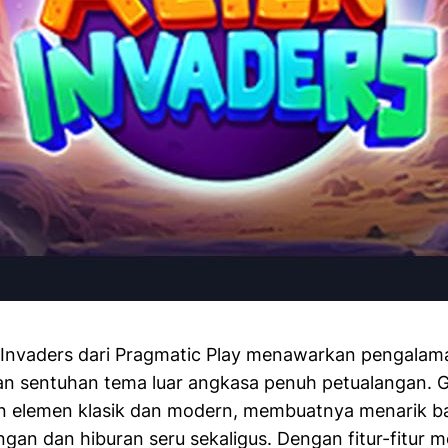
n Invaders dari Pragmatic Play menawarkan pengalam
n sentuhan tema luar angkasa penuh petualangan. Ga
elemen klasik dan modern, membuatnya menarik ba
gan dan hiburan seru sekaligus. Dengan fitur-fitur m