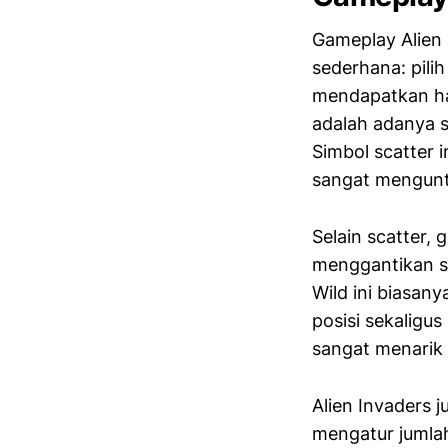
Gameplay Alien
sederhana: pili
mendapatkan ha
adalah adanya s
Simbol scatter 
sangat mengun
Selain scatter,
menggantikan s
Wild ini biasan
posisi sekaligus
sangat menarik
Alien Invaders
mengatur jumlah