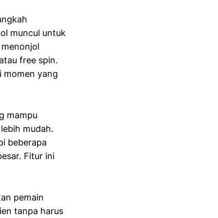
langkah
bol muncul untuk
 menonjol
tau free spin.
adi momen yang
ang mampu
lebih mudah.
upi beberapa
sar. Fitur ini
kan pemain
ien tanpa harus