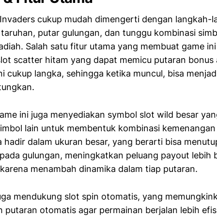
 Invaders cukup mudah dimengerti dengan langkah-
h taruhan, putar gulungan, dan tunggu kombinasi sim
diah. Salah satu fitur utama yang membuat game ini
lot scatter hitam yang dapat memicu putaran bonus a
ini cukup langka, sehingga ketika muncul, bisa menj
tungkan.
 game ini juga menyediakan symbol slot wild besar y
imbol lain untuk membentuk kombinasi kemenangan 
ya hadir dalam ukuran besar, yang berarti bisa menut
 pada gulungan, meningkatkan peluang payout lebih be
 karena menambah dinamika dalam tiap putaran.
 juga mendukung slot spin otomatis, yang memungkin
 putaran otomatis agar permainan berjalan lebih efis