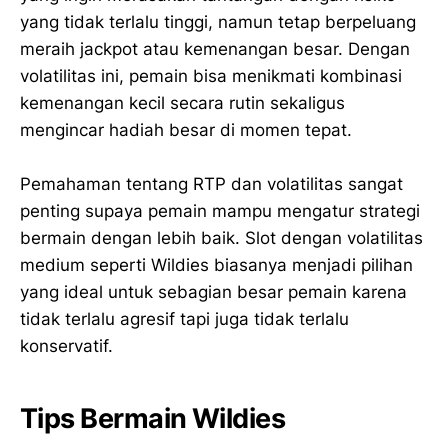
yang tidak terlalu tinggi, namun tetap berpeluang
meraih jackpot atau kemenangan besar. Dengan
volatilitas ini, pemain bisa menikmati kombinasi
kemenangan kecil secara rutin sekaligus
mengincar hadiah besar di momen tepat.
Pemahaman tentang RTP dan volatilitas sangat
penting supaya pemain mampu mengatur strategi
bermain dengan lebih baik. Slot dengan volatilitas
medium seperti Wildies biasanya menjadi pilihan
yang ideal untuk sebagian besar pemain karena
tidak terlalu agresif tapi juga tidak terlalu
konservatif.
Tips Bermain Wildies