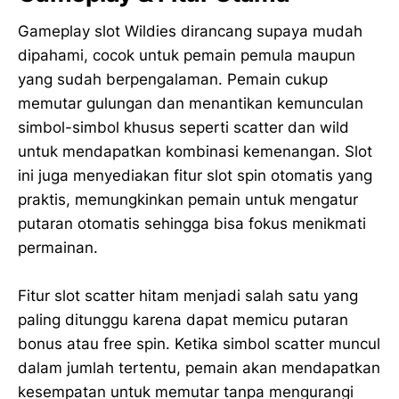
Gameplay slot Wildies dirancang supaya mudah
dipahami, cocok untuk pemain pemula maupun
yang sudah berpengalaman. Pemain cukup
memutar gulungan dan menantikan kemunculan
simbol-simbol khusus seperti scatter dan wild
untuk mendapatkan kombinasi kemenangan. Slot
ini juga menyediakan fitur slot spin otomatis yang
praktis, memungkinkan pemain untuk mengatur
putaran otomatis sehingga bisa fokus menikmati
permainan.
Fitur slot scatter hitam menjadi salah satu yang
paling ditunggu karena dapat memicu putaran
bonus atau free spin. Ketika simbol scatter muncul
dalam jumlah tertentu, pemain akan mendapatkan
kesempatan untuk memutar tanpa mengurangi