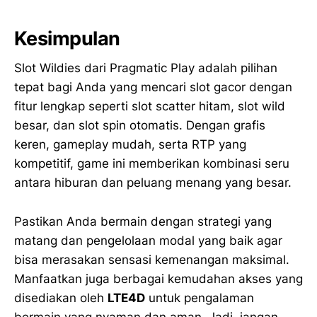
Kesimpulan
Slot Wildies dari Pragmatic Play adalah pilihan
tepat bagi Anda yang mencari slot gacor dengan
fitur lengkap seperti slot scatter hitam, slot wild
besar, dan slot spin otomatis. Dengan grafis
keren, gameplay mudah, serta RTP yang
kompetitif, game ini memberikan kombinasi seru
antara hiburan dan peluang menang yang besar.
Pastikan Anda bermain dengan strategi yang
matang dan pengelolaan modal yang baik agar
bisa merasakan sensasi kemenangan maksimal.
Manfaatkan juga berbagai kemudahan akses yang
disediakan oleh
LTE4D
untuk pengalaman
bermain yang nyaman dan aman. Jadi, jangan