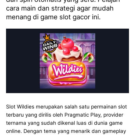
cara main dan strategi agar mudah
menang di game slot gacor ini.
Slot Wildies merupakan salah satu permainan slot
terbaru yang dirilis oleh Pragmatic Play, provider
ternama yang sudah dikenal luas di dunia game
online. Dengan tema yang menarik dan gameplay