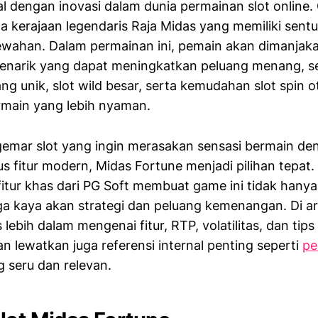
al dengan inovasi dalam dunia permainan slot online.
kerajaan legendaris Raja Midas yang memiliki sent
wahan. Dalam permainan ini, pemain akan dimanjak
menarik yang dapat meningkatkan peluang menang, se
ang unik, slot wild besar, serta kemudahan slot spin 
main yang lebih nyaman.
gemar slot yang ingin merasakan sensasi bermain d
us fitur modern, Midas Fortune menjadi pilihan tepat. 
-fitur khas dari PG Soft membuat game ini tidak hany
a kaya akan strategi dan peluang kemenangan. Di artik
ebih dalam mengenai fitur, RTP, volatilitas, dan tip
n lewatkan juga referensi internal penting seperti
pe
 seru dan relevan.