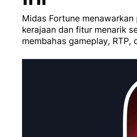
Midas Fortune menawarkan 
kerajaan dan fitur menarik se
membahas gameplay, RTP, da