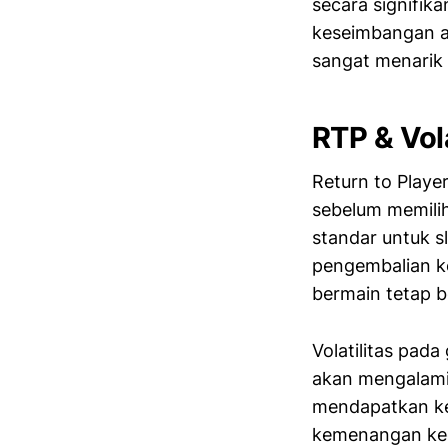
secara signifika
keseimbangan a
sangat menarik 
RTP & Vola
Return to Playe
sebelum memilih
standar untuk s
pengembalian ke
bermain tetap 
Volatilitas pad
akan mengalami
mendapatkan kem
kemenangan keci