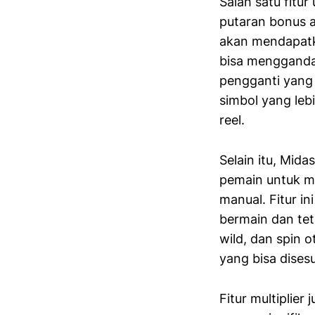
Salah satu fitu
putaran bonus a
akan mendapatk
bisa menggandak
pengganti yang
simbol yang leb
reel.
Selain itu, Mid
pemain untuk m
manual. Fitur i
bermain dan tet
wild, dan spin 
yang bisa dises
Fitur multiplie