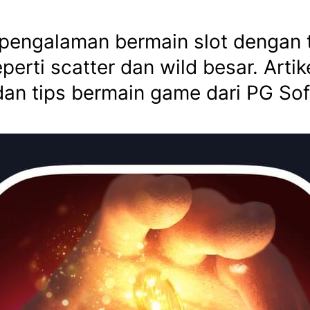
pengalaman bermain slot dengan
perti scatter dan wild besar. Artike
n tips bermain game dari PG Soft