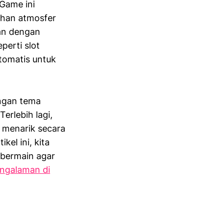
 Game ini
uhan atmosfer
an dengan
perti slot
otomatis untuk
engan tema
Terlebih lagi,
a menarik secara
el ini, kita
s bermain agar
ngalaman di