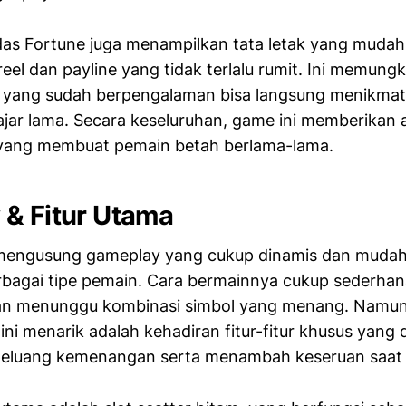
das Fortune juga menampilkan tata letak yang muda
eel dan payline yang tidak terlalu rumit. Ini memung
yang sudah berpengalaman bisa langsung menikmat
ajar lama. Secara keseluruhan, game ini memberikan
ang membuat pemain betah berlama-lama.
& Fitur Utama
mengusung gameplay yang cukup dinamis dan mudah
rbagai tipe pemain. Cara bermainnya cukup sederha
an menunggu kombinasi simbol yang menang. Namun
i menarik adalah kehadiran fitur-fitur khusus yang 
eluang kemenangan serta menambah keseruan saat 