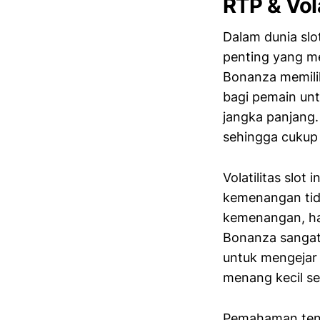
RTP & Vola
Dalam dunia slo
penting yang m
Bonanza memilik
bagi pemain un
jangka panjang.
sehingga cukup 
Volatilitas slot
kemenangan tid
kemenangan, had
Bonanza sangat
untuk mengejar
menang kecil se
Pemahaman tent