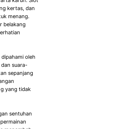
rta karun. Slot
ng kertas, dan
tuk menang.
r belakang
erhatian
 dipahami oleh
 dan suara-
an sepanjang
langan
ng yang tidak
ngan sentuhan
t permainan