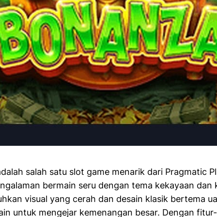
alah salah satu slot game menarik dari Pragmatic P
galaman bermain seru dengan tema kekayaan dan 
uhkan visual yang cerah dan desain klasik bertema 
 untuk mengejar kemenangan besar. Dengan fitur-fi