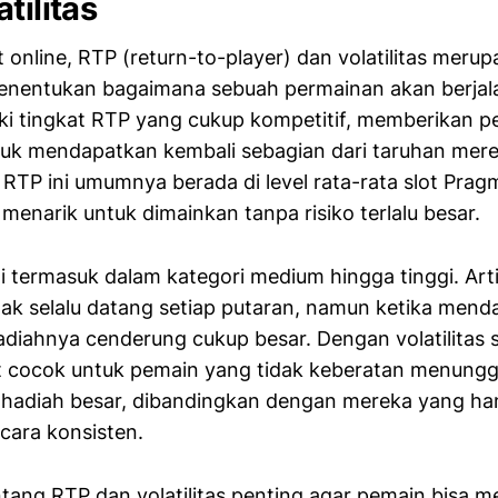
tilitas
t online, RTP (return-to-player) dan volatilitas meru
enentukan bagaimana sebuah permainan akan berjal
i tingkat RTP yang cukup kompetitif, memberikan pe
tuk mendapatkan kembali sebagian dari taruhan mer
 RTP ini umumnya berada di level rata-rata slot Pragm
menarik untuk dimainkan tanpa risiko terlalu besar.
 ini termasuk dalam kategori medium hingga tinggi. Ar
ak selalu datang setiap putaran, namun ketika mend
iahnya cenderung cukup besar. Dengan volatilitas se
 cocok untuk pemain yang tidak keberatan menung
 hadiah besar, dibandingkan dengan mereka yang han
cara konsisten.
ang RTP dan volatilitas penting agar pemain bisa m