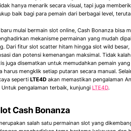
dak hanya menarik secara visual, tapi juga member
up baik bagi para pemain dari berbagai level, terut
baru mulai bermain slot online, Cash Bonanza bisa me
enghadirkan mekanisme permainan yang mudah dip
 Dari fitur slot scatter hitam hingga slot wild besar,
asi dan potensi kemenangan maksimal. Tidak kalah p
atis juga disematkan untuk memudahkan pemain yang 
 harus mengklik setiap putaran secara manual. Selain
caya seperti
LTE4D
akan memastikan pengalaman A
Untuk pengalaman terbaik, kunjungi
LTE4D
.
lot Cash Bonanza
erupakan salah satu permainan slot yang dikemban