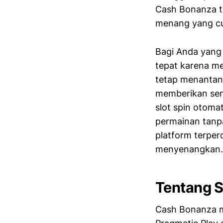
Cash Bonanza ti
menang yang cuk
Bagi Anda yang 
tepat karena m
tetap menantang.
memberikan sens
slot spin otom
permainan tanpa
platform terper
menyenangkan. 
Tentang S
Cash Bonanza m