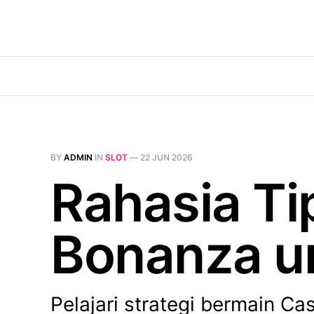
BY
ADMIN
IN
SLOT
—
22 JUN 2026
Rahasia T
Bonanza un
Pelajari strategi bermain C