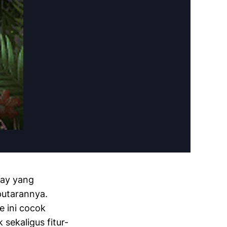
lay yang
putarannya.
 ini cocok
sekaligus fitur-