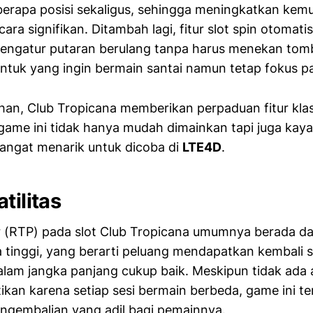
erapa posisi sekaligus, sehingga meningkatkan kem
ra signifikan. Ditambah lagi, fitur slot spin otoma
ngatur putaran berulang tanpa harus menekan tombo
 untuk yang ingin bermain santai namun tetap fokus pa
han, Club Tropicana memberikan perpaduan fitur kla
me ini tidak hanya mudah dimainkan tapi juga kaya
angat menarik untuk dicoba di
LTE4D
.
tilitas
r (RTP) pada slot Club Tropicana umumnya berada da
a tinggi, yang berarti peluang mendapatkan kembali 
lam jangka panjang cukup baik. Meskipun tidak ada 
tikan karena setiap sesi bermain berbeda, game ini te
gembalian yang adil bagi pemainnya.