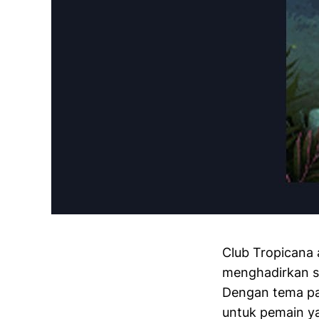
Club Tropicana 
menghadirkan su
Dengan tema pa
untuk pemain ya