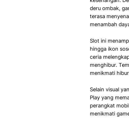
kesenangan. Den
deru ombak, ga
terasa menyenan
menambah daya 
Slot ini menamp
hingga ikon sos
ceria melengka
menghibur. Tema
menikmati hibur
Selain visual y
Play yang memas
perangkat mobil
menikmati game