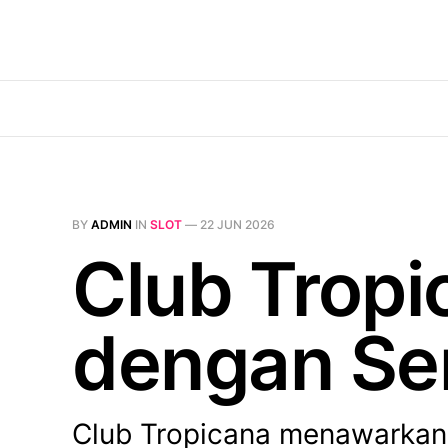
BY
ADMIN
IN
SLOT
—
22 JUN 2026
Club Tropi
dengan Sen
Club Tropicana menawarkan