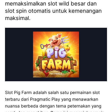
memaksimalkan slot wild besar dan
slot spin otomatis untuk kemenangan
maksimal.
Slot Pig Farm adalah salah satu permainan slot
terbaru dari Pragmatic Play yang menawarkan
nuansa berbeda dengan tema peternakan yang