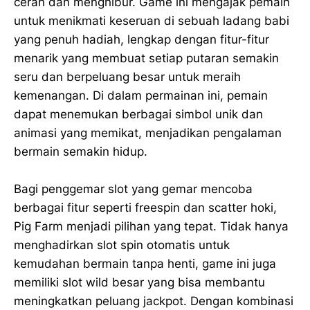
cerah dan menghibur. Game ini mengajak pemain
untuk menikmati keseruan di sebuah ladang babi
yang penuh hadiah, lengkap dengan fitur-fitur
menarik yang membuat setiap putaran semakin
seru dan berpeluang besar untuk meraih
kemenangan. Di dalam permainan ini, pemain
dapat menemukan berbagai simbol unik dan
animasi yang memikat, menjadikan pengalaman
bermain semakin hidup.
Bagi penggemar slot yang gemar mencoba
berbagai fitur seperti freespin dan scatter hoki,
Pig Farm menjadi pilihan yang tepat. Tidak hanya
menghadirkan slot spin otomatis untuk
kemudahan bermain tanpa henti, game ini juga
memiliki slot wild besar yang bisa membantu
meningkatkan peluang jackpot. Dengan kombinasi