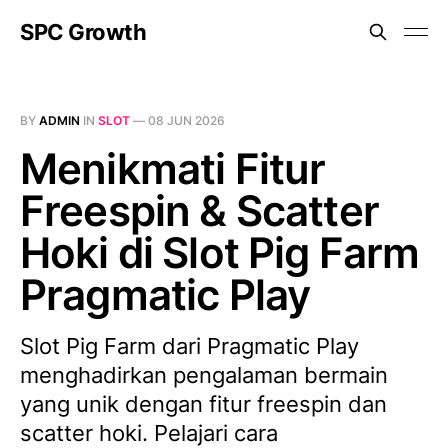
SPC Growth
BY
ADMIN
IN
SLOT
—
08 JUN 2026
Menikmati Fitur
Freespin & Scatter
Hoki di Slot Pig Farm
Pragmatic Play
Slot Pig Farm dari Pragmatic Play
menghadirkan pengalaman bermain
yang unik dengan fitur freespin dan
scatter hoki. Pelajari cara