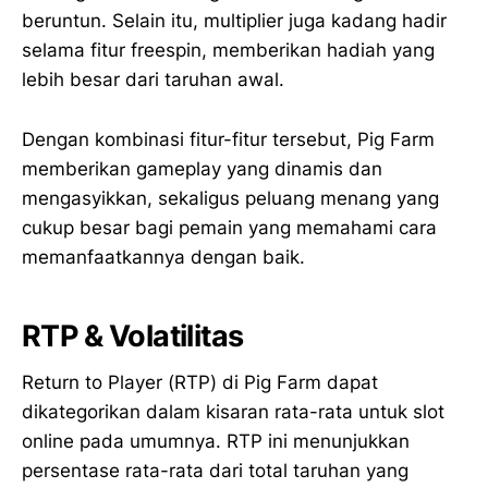
beruntun. Selain itu, multiplier juga kadang hadir
selama fitur freespin, memberikan hadiah yang
lebih besar dari taruhan awal.
Dengan kombinasi fitur-fitur tersebut, Pig Farm
memberikan gameplay yang dinamis dan
mengasyikkan, sekaligus peluang menang yang
cukup besar bagi pemain yang memahami cara
memanfaatkannya dengan baik.
RTP & Volatilitas
Return to Player (RTP) di Pig Farm dapat
dikategorikan dalam kisaran rata-rata untuk slot
online pada umumnya. RTP ini menunjukkan
persentase rata-rata dari total taruhan yang