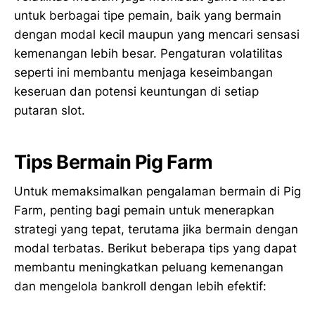
untuk berbagai tipe pemain, baik yang bermain
dengan modal kecil maupun yang mencari sensasi
kemenangan lebih besar. Pengaturan volatilitas
seperti ini membantu menjaga keseimbangan
keseruan dan potensi keuntungan di setiap
putaran slot.
Tips Bermain Pig Farm
Untuk memaksimalkan pengalaman bermain di Pig
Farm, penting bagi pemain untuk menerapkan
strategi yang tepat, terutama jika bermain dengan
modal terbatas. Berikut beberapa tips yang dapat
membantu meningkatkan peluang kemenangan
dan mengelola bankroll dengan lebih efektif: