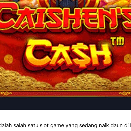
alah salah satu slot game yang sedang naik daun di