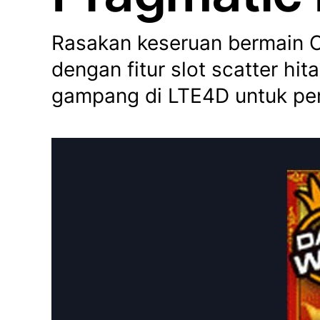
Rasakan keseruan bermain C
dengan fitur slot scatter hit
gampang di LTE4D untuk pen