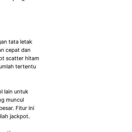
n tata letak
an cepat dan
ot scatter hitam
umlah tertentu
l lain untuk
ng muncul
sar. Fitur ini
iah jackpot.