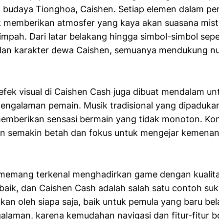
 budaya Tionghoa, Caishen. Setiap elemen dalam per
k memberikan atmosfer yang kaya akan suasana mist
limpah. Dari latar belakang hingga simbol-simbol sepe
 dan karakter dewa Caishen, semuanya mendukung nu
 efek visual di Caishen Cash juga dibuat mendalam un
engalaman pemain. Musik tradisional yang dipaduka
emberikan sensasi bermain yang tidak monoton. Komb
 semakin betah dan fokus untuk mengejar kemenang
 memang terkenal menghadirkan game dengan kualita
baik, dan Caishen Cash adalah salah satu contoh su
nkan oleh siapa saja, baik untuk pemula yang baru be
laman, karena kemudahan navigasi dan fitur-fitur 