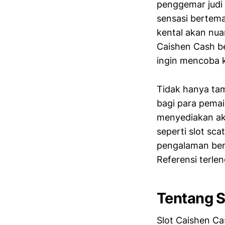
penggemar judi
sensasi bertem
kental akan nua
Caishen Cash be
ingin mencoba 
Tidak hanya tam
bagi para pemai
menyediakan aks
seperti slot sca
pengalaman ber
Referensi terle
Tentang S
Slot Caishen C