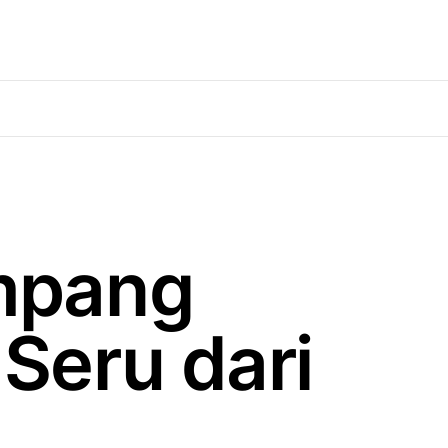
ampang
Seru dari