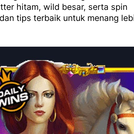
tter hitam, wild besar, serta spin
 dan tips terbaik untuk menang leb