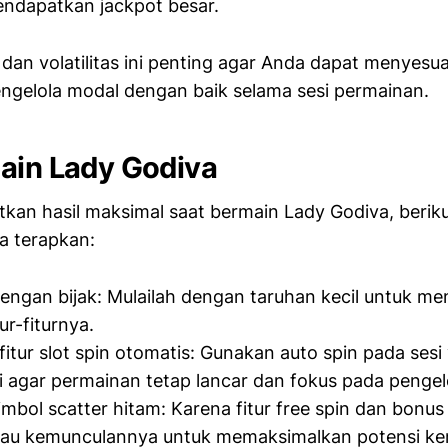
endapatkan jackpot besar.
n volatilitas ini penting agar Anda dapat menyesua
ngelola modal dengan baik selama sesi permainan.
ain Lady Godiva
an hasil maksimal saat bermain Lady Godiva, beriku
a terapkan:
engan bijak: Mulailah dengan taruhan kecil untuk m
ur-fiturnya.
itur slot spin otomatis: Gunakan auto spin pada ses
 agar permainan tetap lancar dan fokus pada pengel
imbol scatter hitam: Karena fitur free spin dan bonus 
ntau kemunculannya untuk memaksimalkan potensi k