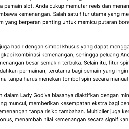
ara pemain slot. Anda cukup memutar reels dan mena
mbawa kemenangan. Salah satu fitur utama yang me
tam yang berperan penting untuk memicu putaran bon
r juga hadir dengan simbol khusus yang dapat mengga
engkapi kombinasi kemenangan, sehingga peluang A
menangan besar semakin terbuka. Selain itu, fitur spi
dahkan permainan, terutama bagi pemain yang ingin 
ama tanpa harus menekan tombol spin secara manual s
in dalam Lady Godiva biasanya diaktifkan dengan min
yang muncul, memberikan kesempatan ekstra bagi pe
enangan tanpa risiko tambahan. Multiplier juga ke
bonus, menambah nilai kemenangan secara signifikan