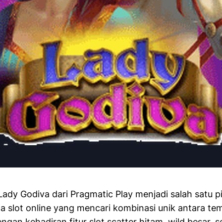
Lady Godiva dari Pragmatic Play menjadi salah satu p
ta slot online yang mencari kombinasi unik antara tem
ngan kehadiran fitur slot scatter hitam, wild besar, s