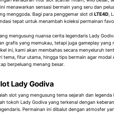
 ini menawarkan sensasi bermain yang seru dan pelu
g menggoda. Bagi para penggemar slot di
LTE4D
, 
dasi tepat untuk menambah koleksi permainan favor
ng mengusung nuansa cerita legendaris Lady Godiva, 
an grafis yang memukau, tetapi juga gameplay yang
tikel ini, kami akan membahas secara menyeluruh ten
ri tema, fitur utama, hingga tips bermain agar modal
ap berpeluang menang besar.
lot Lady Godiva
lah slot yang mengusung tema sejarah dan legenda In
ah tokoh Lady Godiva yang terkenal dengan keberan
egendaris. Permainan ini dibalut dengan atmosfer ya