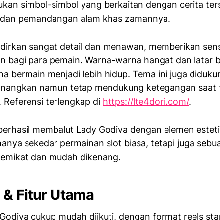
ukan simbol-simbol yang berkaitan dengan cerita ter
 dan pemandangan alam khas zamannya.
adirkan sangat detail dan menawan, memberikan sens
n bagi para pemain. Warna-warna hangat dan latar be
 bermain menjadi lebih hidup. Tema ini juga diduku
enangkan namun tetap mendukung ketegangan saat fi
 Referensi terlengkap di
https://lte4dori.com/
.
berhasil membalut Lady Godiva dengan elemen esteti
hanya sekedar permainan slot biasa, tetapi juga seb
emikat dan mudah dikenang.
& Fitur Utama
odiva cukup mudah diikuti, dengan format reels st