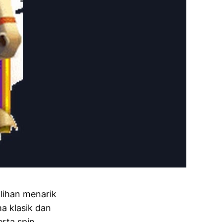
ilihan menarik
a klasik dan
erta spin