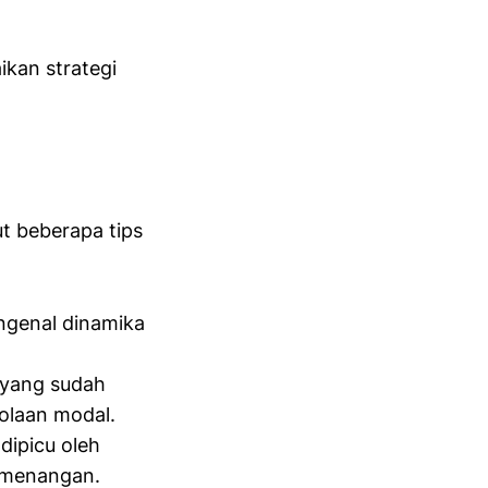
ikan strategi
t beberapa tips
engenal dinamika
i yang sudah
olaan modal.
dipicu oleh
emenangan.