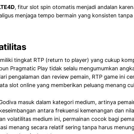
LTE4D
, fitur slot spin otomatis menjadi andalan kar
ligus menjaga tempo bermain yang konsisten tanpa
tilitas
iliki tingkat RTP (return to player) yang cukup kompe
pun Pragmatic Play tidak selalu mengumumkan angka 
dari pengalaman dan review pemain, RTP game ini c
-rata slot online yang memberikan peluang menang cuk
y Godiva masuk dalam kategori medium, artinya pemai
eseimbangan antara frekuensi kemenangan dan nila
an volatilitas medium ini, permainan cocok bagi pema
asi menang secara relatif sering tanpa harus menu