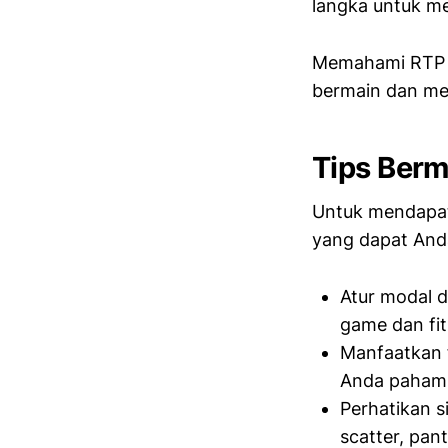
langka untuk m
Memahami RTP da
bermain dan me
Tips Berm
Untuk mendapatk
yang dapat And
Atur modal d
game dan fit
Manfaatkan f
Anda pahami
Perhatikan s
scatter, pa