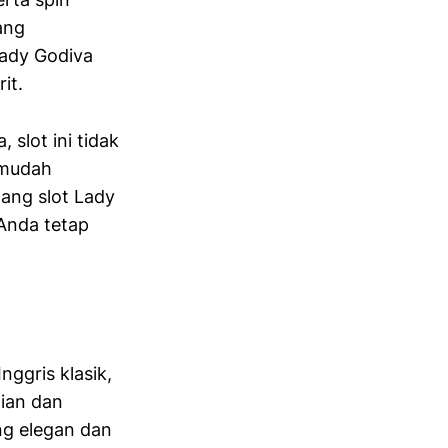
ang
Lady Godiva
it.
slot ini tidak
 mudah
tang slot Lady
 Anda tetap
ggris klasik,
ian dan
ng elegan dan