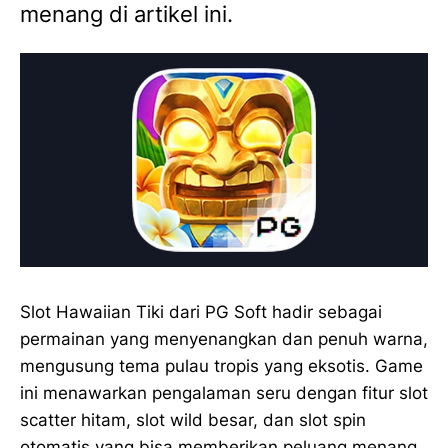
menang di artikel ini.
Slot Hawaiian Tiki dari PG Soft hadir sebagai
permainan yang menyenangkan dan penuh warna,
mengusung tema pulau tropis yang eksotis. Game
ini menawarkan pengalaman seru dengan fitur slot
scatter hitam, slot wild besar, dan slot spin
otomatis yang bisa memberikan peluang menang