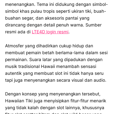
menenangkan. Tema ini didukung dengan simbol-
simbol khas pulau tropis seperti ukiran tiki, buah-
buahan segar, dan aksesoris pantai yang
dirancang dengan detail penuh warna. Sumber
resmi ada di
LTE4D login resmi
.
Atmosfer yang dihadirkan cukup hidup dan
membuat pemain betah berlama-lama dalam sesi
permainan. Suara latar yang dipadukan dengan
musik tradisional Hawaii menambah sensasi
autentik yang membuat slot ini tidak hanya seru
tapi juga menyenangkan secara visual dan audio.
Dengan konsep yang menyenangkan tersebut,
Hawaiian Tiki juga menyisipkan fitur-fitur menarik
yang tidak kalah dengan slot lainnya, khususnya