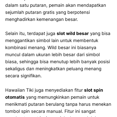
dalam satu putaran, pemain akan mendapatkan
sejumlah putaran gratis yang berpotensi
menghadirkan kemenangan besar.
Selain itu, terdapat juga
slot wild besar
yang bisa
menggantikan simbol lain untuk membentuk
kombinasi menang. Wild besar ini biasanya
muncul dalam ukuran lebih besar dari simbol
biasa, sehingga bisa menutup lebih banyak posisi
sekaligus dan meningkatkan peluang menang
secara signifikan.
Hawaiian Tiki juga menyediakan fitur
slot spin
otomatis
yang memungkinkan pemain untuk
menikmati putaran berulang tanpa harus menekan
tombol spin secara manual. Fitur ini sangat