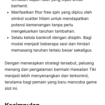
berhenti.
Manfaatkan fitur free spin yang dipicu oleh
simbol scatter hitam untuk mendapatkan
potensi kemenangan tanpa perlu
mengeluarkan taruhan tambahan.
Selalu kelola bankroll dengan disiplin. Bagi
modal menjadi beberapa sesi dan hindari
memasang taruhan terlalu besar sekaligus.
Dengan menerapkan strategi tersebut, peluang
menang dan pengalaman bermain Hawaiian Tiki
menjadi lebih menyenangkan dan terkontrol,
terutama bagi pemain yang baru mencoba game
slot ini.