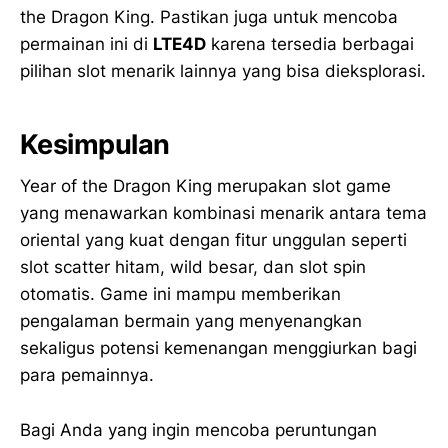
the Dragon King. Pastikan juga untuk mencoba
permainan ini di
LTE4D
karena tersedia berbagai
pilihan slot menarik lainnya yang bisa dieksplorasi.
Kesimpulan
Year of the Dragon King merupakan slot game
yang menawarkan kombinasi menarik antara tema
oriental yang kuat dengan fitur unggulan seperti
slot scatter hitam, wild besar, dan slot spin
otomatis. Game ini mampu memberikan
pengalaman bermain yang menyenangkan
sekaligus potensi kemenangan menggiurkan bagi
para pemainnya.
Bagi Anda yang ingin mencoba peruntungan