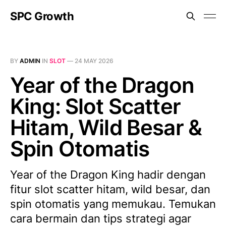
SPC Growth
BY
ADMIN
IN
SLOT
—
24 MAY 2026
Year of the Dragon
King: Slot Scatter
Hitam, Wild Besar &
Spin Otomatis
Year of the Dragon King hadir dengan
fitur slot scatter hitam, wild besar, dan
spin otomatis yang memukau. Temukan
cara bermain dan tips strategi agar