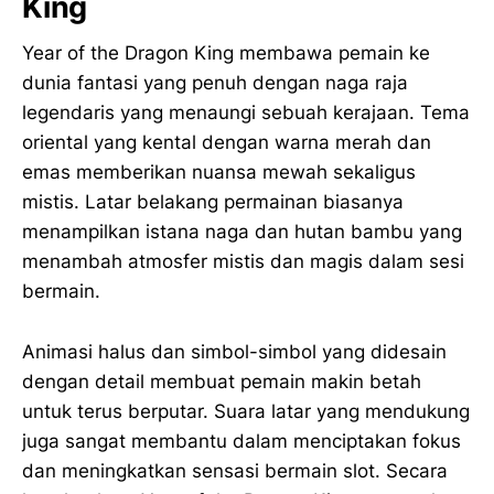
King
Year of the Dragon King membawa pemain ke
dunia fantasi yang penuh dengan naga raja
legendaris yang menaungi sebuah kerajaan. Tema
oriental yang kental dengan warna merah dan
emas memberikan nuansa mewah sekaligus
mistis. Latar belakang permainan biasanya
menampilkan istana naga dan hutan bambu yang
menambah atmosfer mistis dan magis dalam sesi
bermain.
Animasi halus dan simbol-simbol yang didesain
dengan detail membuat pemain makin betah
untuk terus berputar. Suara latar yang mendukung
juga sangat membantu dalam menciptakan fokus
dan meningkatkan sensasi bermain slot. Secara