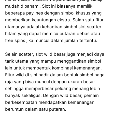
mudah dipahami. Slot ini biasanya memiliki
beberapa paylines dengan simbol khusus yang
memberikan keuntungan ekstra. Salah satu fitur
utamanya adalah kehadiran simbol slot scatter
hitam yang dapat memicu putaran bebas atau
free spins jika muncul dalam jumlah tertentu.
Selain scatter, slot wild besar juga menjadi daya
tarik utama yang mampu menggantikan simbol
lain untuk membentuk kombinasi kemenangan.
Fitur wild di sini hadir dalam bentuk simbol naga
raja yang bisa muncul dengan ukuran besar
sehingga memperbesar peluang menang lebih
banyak sekaligus. Dengan wild besar, pemain
berkesempatan mendapatkan kemenangan
beruntun dalam satu putaran.