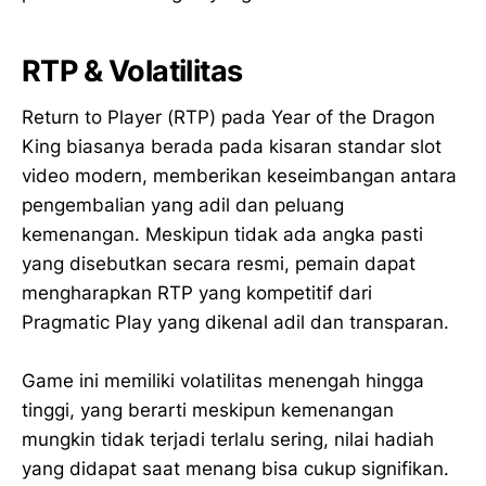
RTP & Volatilitas
Return to Player (RTP) pada Year of the Dragon
King biasanya berada pada kisaran standar slot
video modern, memberikan keseimbangan antara
pengembalian yang adil dan peluang
kemenangan. Meskipun tidak ada angka pasti
yang disebutkan secara resmi, pemain dapat
mengharapkan RTP yang kompetitif dari
Pragmatic Play yang dikenal adil dan transparan.
Game ini memiliki volatilitas menengah hingga
tinggi, yang berarti meskipun kemenangan
mungkin tidak terjadi terlalu sering, nilai hadiah
yang didapat saat menang bisa cukup signifikan.