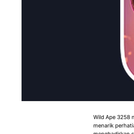
Wild Ape 3258 m
menarik perhati
menghadirkan se