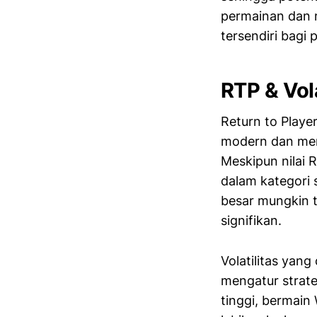
permainan dan 
tersendiri bagi
RTP & Vola
Return to Playe
modern dan mem
Meskipun nilai R
dalam kategori 
besar mungkin t
signifikan.
Volatilitas yang
mengatur strate
tinggi, bermain