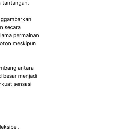
h tantangan.
menggambarkan
in secara
elama permainan
noton meskipun
imbang antara
ld besar menjadi
kuat sensasi
eksibel,