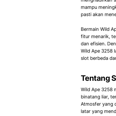
mampu meningka
pasti akan men
Bermain Wild A
fitur menarik, 
dan efisien. De
Wild Ape 3258 l
slot berbeda dar
Tentang S
Wild Ape 3258 
binatang liar, t
Atmosfer yang d
latar yang men