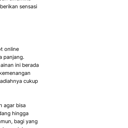
berikan sensasi
t online
a panjang.
mainan ini berada
a, kemenangan
 hadiahnya cukup
n agar bisa
edang hingga
amun, bagi yang