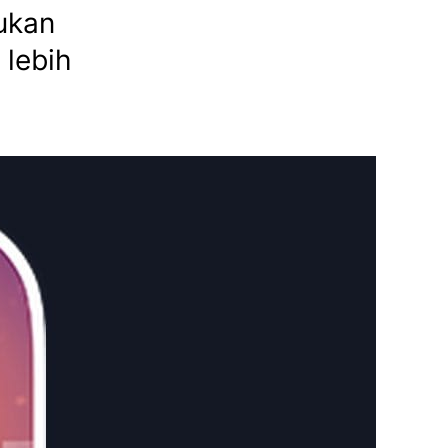
mukan
 lebih