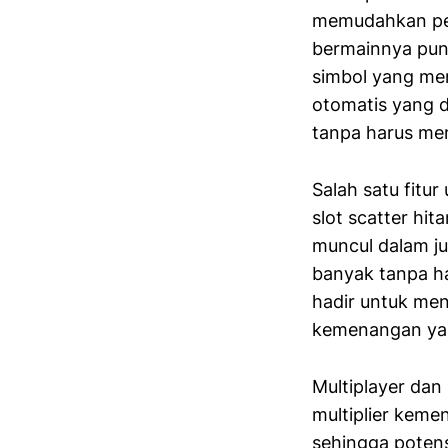
memudahkan pem
bermainnya pun
simbol yang meng
otomatis yang 
tanpa harus me
Salah satu fitu
slot scatter hit
muncul dalam j
banyak tanpa ha
hadir untuk me
kemenangan yang
Multiplayer dan
multiplier keme
sehingga potens