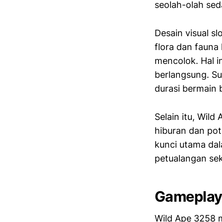
seolah-olah sed
Desain visual s
flora dan fauna
mencolok. Hal 
berlangsung. Su
durasi bermain 
Selain itu, Wi
hiburan dan pote
kunci utama da
petualangan sek
Gameplay 
Wild Ape 3258 m