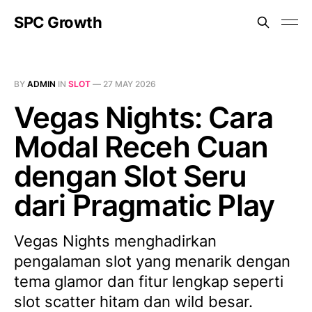
SPC Growth
BY
ADMIN
IN
SLOT
—
27 MAY 2026
Vegas Nights: Cara
Modal Receh Cuan
dengan Slot Seru
dari Pragmatic Play
Vegas Nights menghadirkan
pengalaman slot yang menarik dengan
tema glamor dan fitur lengkap seperti
slot scatter hitam dan wild besar.