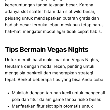
keberuntungan tanpa tekanan besar. Karena
adanya slot scatter hitam dan slot wild besar,
peluang untuk mendapatkan putaran gratis dan
hadiah besar terbuka lebar, meskipun tetap harus
hati-hati mengatur modal agar tidak cepat habis.
Tips Bermain Vegas Nights
Untuk meraih hasil maksimal dari Vegas Nights,
terutama dengan modal receh, penting untuk
mengelola bankroll dan menerapkan strategi
tepat. Berikut beberapa tips yang bisa Anda coba:
Mulailah dengan taruhan kecil untuk mengenali
pola dan fitur dalam game tanpa risiko besar.
Manfaatkan fitur slot spin otomatis untuk