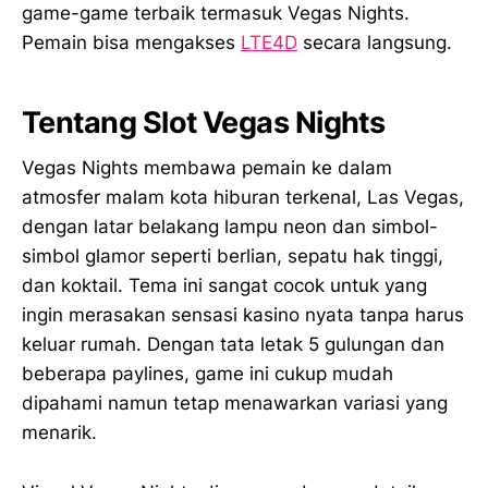
game-game terbaik termasuk Vegas Nights.
Pemain bisa mengakses
LTE4D
secara langsung.
Tentang Slot Vegas Nights
Vegas Nights membawa pemain ke dalam
atmosfer malam kota hiburan terkenal, Las Vegas,
dengan latar belakang lampu neon dan simbol-
simbol glamor seperti berlian, sepatu hak tinggi,
dan koktail. Tema ini sangat cocok untuk yang
ingin merasakan sensasi kasino nyata tanpa harus
keluar rumah. Dengan tata letak 5 gulungan dan
beberapa paylines, game ini cukup mudah
dipahami namun tetap menawarkan variasi yang
menarik.