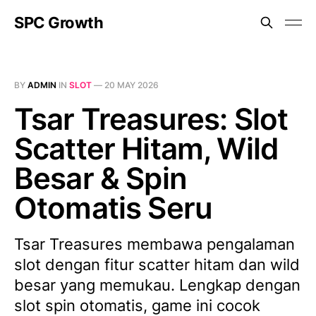
SPC Growth
BY
ADMIN
IN
SLOT
—
20 MAY 2026
Tsar Treasures: Slot
Scatter Hitam, Wild
Besar & Spin
Otomatis Seru
Tsar Treasures membawa pengalaman
slot dengan fitur scatter hitam dan wild
besar yang memukau. Lengkap dengan
slot spin otomatis, game ini cocok