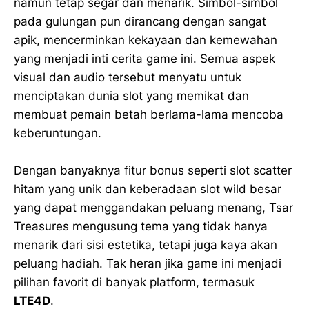
namun tetap segar dan menarik. Simbol-simbol
pada gulungan pun dirancang dengan sangat
apik, mencerminkan kekayaan dan kemewahan
yang menjadi inti cerita game ini. Semua aspek
visual dan audio tersebut menyatu untuk
menciptakan dunia slot yang memikat dan
membuat pemain betah berlama-lama mencoba
keberuntungan.
Dengan banyaknya fitur bonus seperti slot scatter
hitam yang unik dan keberadaan slot wild besar
yang dapat menggandakan peluang menang, Tsar
Treasures mengusung tema yang tidak hanya
menarik dari sisi estetika, tetapi juga kaya akan
peluang hadiah. Tak heran jika game ini menjadi
pilihan favorit di banyak platform, termasuk
LTE4D
.