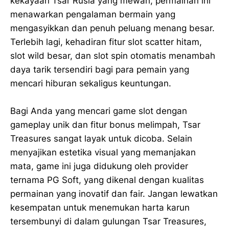
kekayaan Tsar Rusia yang mewah, permainan ini
menawarkan pengalaman bermain yang
mengasyikkan dan penuh peluang menang besar.
Terlebih lagi, kehadiran fitur slot scatter hitam,
slot wild besar, dan slot spin otomatis menambah
daya tarik tersendiri bagi para pemain yang
mencari hiburan sekaligus keuntungan.
Bagi Anda yang mencari game slot dengan
gameplay unik dan fitur bonus melimpah, Tsar
Treasures sangat layak untuk dicoba. Selain
menyajikan estetika visual yang memanjakan
mata, game ini juga didukung oleh provider
ternama PG Soft, yang dikenal dengan kualitas
permainan yang inovatif dan fair. Jangan lewatkan
kesempatan untuk menemukan harta karun
tersembunyi di dalam gulungan Tsar Treasures,