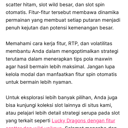
scatter hitam, slot wild besar, dan slot spin
otomatis. Fitur-fitur tersebut membawa dinamika
permainan yang membuat setiap putaran menjadi
penuh kejutan dan potensi kemenangan besar.
Memahami cara kerja fitur, RTP, dan volatilitas
membantu Anda dalam mengoptimalkan strategi
terutama dalam menerapkan tips pola maxwin
agar hasil bermain lebih maksimal. Jangan lupa
kelola modal dan manfaatkan fitur spin otomatis
untuk bermain lebih nyaman.
Untuk eksplorasi lebih banyak pilihan, Anda juga
bisa kunjungi koleksi slot lainnya di situs kami,
atau pelajari lebih detail strategi serupa pada slot
yang terkait seperti
Lucky Dragons dengan fitur