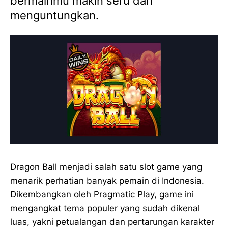
bermainmu makin seru dan
menguntungkan.
Dragon Ball menjadi salah satu slot game yang
menarik perhatian banyak pemain di Indonesia.
Dikembangkan oleh Pragmatic Play, game ini
mengangkat tema populer yang sudah dikenal
luas, yakni petualangan dan pertarungan karakter