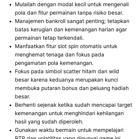
Mulailah dengan modal kecil untuk mengenali
pola dan fitur permainan tanpa risiko besar.
Manajemen bankroll sangat penting; tetapkan
batas kerugian dan kemenangan harian agar
permainan tetap terkendali.
Manfaatkan fitur slot spin otomatis untuk
menghemat tenaga dan fokus pada
pengamatan pola kemenangan.
Fokus pada simbol scatter hitam dan wild
besar karena keduanya merupakan kunci
membuka putaran bonus dan peluang hadiah
besar.
Berhenti sejenak ketika sudah mencapai target
kemenangan untuk menghindari kehilangan
hasil yang sudah diperoleh.
Gunakan waktu bermain untuk mempelajari
RTP dan volatilitas yang dipunyai game ini