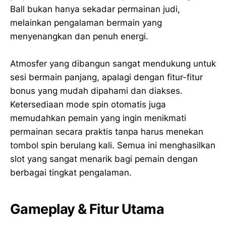
Ball bukan hanya sekadar permainan judi,
melainkan pengalaman bermain yang
menyenangkan dan penuh energi.
Atmosfer yang dibangun sangat mendukung untuk
sesi bermain panjang, apalagi dengan fitur-fitur
bonus yang mudah dipahami dan diakses.
Ketersediaan mode spin otomatis juga
memudahkan pemain yang ingin menikmati
permainan secara praktis tanpa harus menekan
tombol spin berulang kali. Semua ini menghasilkan
slot yang sangat menarik bagi pemain dengan
berbagai tingkat pengalaman.
Gameplay & Fitur Utama