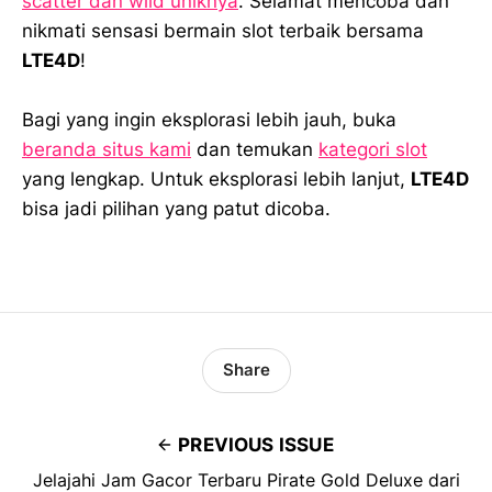
scatter dan wild uniknya
. Selamat mencoba dan
nikmati sensasi bermain slot terbaik bersama
LTE4D
!
Bagi yang ingin eksplorasi lebih jauh, buka
beranda situs kami
dan temukan
kategori slot
yang lengkap. Untuk eksplorasi lebih lanjut,
LTE4D
bisa jadi pilihan yang patut dicoba.
Share
PREVIOUS ISSUE
Jelajahi Jam Gacor Terbaru Pirate Gold Deluxe dari