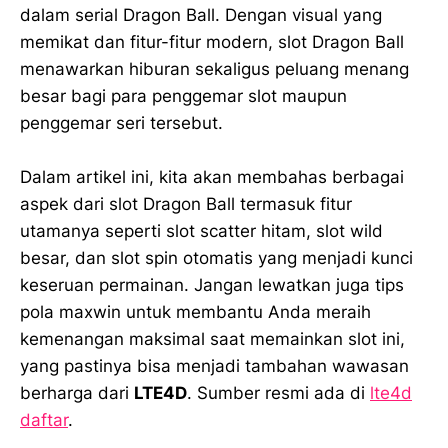
dalam serial Dragon Ball. Dengan visual yang
memikat dan fitur-fitur modern, slot Dragon Ball
menawarkan hiburan sekaligus peluang menang
besar bagi para penggemar slot maupun
penggemar seri tersebut.
Dalam artikel ini, kita akan membahas berbagai
aspek dari slot Dragon Ball termasuk fitur
utamanya seperti slot scatter hitam, slot wild
besar, dan slot spin otomatis yang menjadi kunci
keseruan permainan. Jangan lewatkan juga tips
pola maxwin untuk membantu Anda meraih
kemenangan maksimal saat memainkan slot ini,
yang pastinya bisa menjadi tambahan wawasan
berharga dari
LTE4D
. Sumber resmi ada di
lte4d
daftar
.