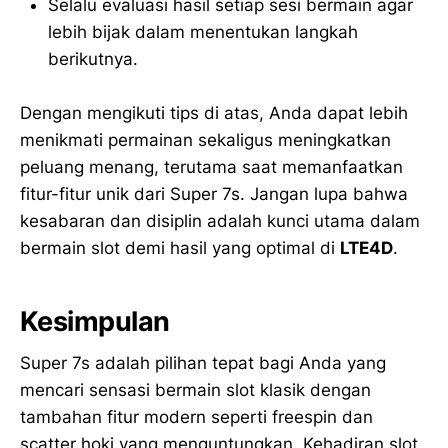
Selalu evaluasi hasil setiap sesi bermain agar
lebih bijak dalam menentukan langkah
berikutnya.
Dengan mengikuti tips di atas, Anda dapat lebih
menikmati permainan sekaligus meningkatkan
peluang menang, terutama saat memanfaatkan
fitur-fitur unik dari Super 7s. Jangan lupa bahwa
kesabaran dan disiplin adalah kunci utama dalam
bermain slot demi hasil yang optimal di
LTE4D
.
Kesimpulan
Super 7s adalah pilihan tepat bagi Anda yang
mencari sensasi bermain slot klasik dengan
tambahan fitur modern seperti freespin dan
scatter hoki yang menguntungkan. Kehadiran slot