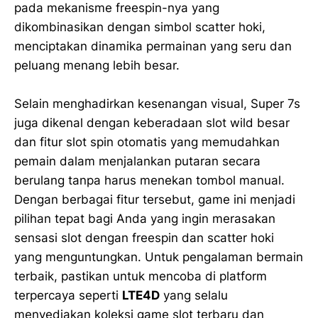
pada mekanisme freespin-nya yang
dikombinasikan dengan simbol scatter hoki,
menciptakan dinamika permainan yang seru dan
peluang menang lebih besar.
Selain menghadirkan kesenangan visual, Super 7s
juga dikenal dengan keberadaan slot wild besar
dan fitur slot spin otomatis yang memudahkan
pemain dalam menjalankan putaran secara
berulang tanpa harus menekan tombol manual.
Dengan berbagai fitur tersebut, game ini menjadi
pilihan tepat bagi Anda yang ingin merasakan
sensasi slot dengan freespin dan scatter hoki
yang menguntungkan. Untuk pengalaman bermain
terbaik, pastikan untuk mencoba di platform
terpercaya seperti
LTE4D
yang selalu
menyediakan koleksi game slot terbaru dan