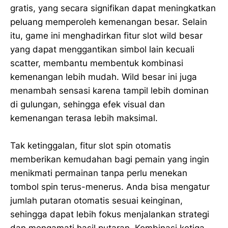
gratis, yang secara signifikan dapat meningkatkan
peluang memperoleh kemenangan besar. Selain
itu, game ini menghadirkan fitur slot wild besar
yang dapat menggantikan simbol lain kecuali
scatter, membantu membentuk kombinasi
kemenangan lebih mudah. Wild besar ini juga
menambah sensasi karena tampil lebih dominan
di gulungan, sehingga efek visual dan
kemenangan terasa lebih maksimal.
Tak ketinggalan, fitur slot spin otomatis
memberikan kemudahan bagi pemain yang ingin
menikmati permainan tanpa perlu menekan
tombol spin terus-menerus. Anda bisa mengatur
jumlah putaran otomatis sesuai keinginan,
sehingga dapat lebih fokus menjalankan strategi