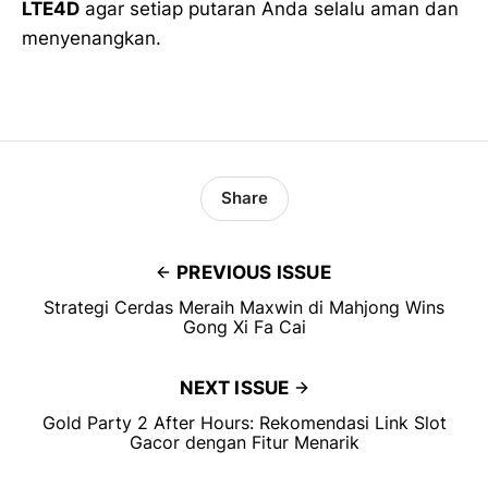
LTE4D
agar setiap putaran Anda selalu aman dan
menyenangkan.
Share
PREVIOUS ISSUE
Strategi Cerdas Meraih Maxwin di Mahjong Wins
Gong Xi Fa Cai
NEXT ISSUE
Gold Party 2 After Hours: Rekomendasi Link Slot
Gacor dengan Fitur Menarik