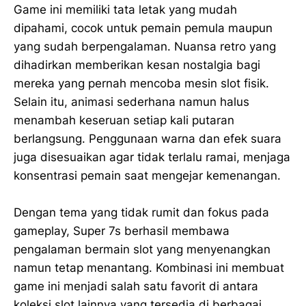
Game ini memiliki tata letak yang mudah
dipahami, cocok untuk pemain pemula maupun
yang sudah berpengalaman. Nuansa retro yang
dihadirkan memberikan kesan nostalgia bagi
mereka yang pernah mencoba mesin slot fisik.
Selain itu, animasi sederhana namun halus
menambah keseruan setiap kali putaran
berlangsung. Penggunaan warna dan efek suara
juga disesuaikan agar tidak terlalu ramai, menjaga
konsentrasi pemain saat mengejar kemenangan.
Dengan tema yang tidak rumit dan fokus pada
gameplay, Super 7s berhasil membawa
pengalaman bermain slot yang menyenangkan
namun tetap menantang. Kombinasi ini membuat
game ini menjadi salah satu favorit di antara
koleksi slot lainnya yang tersedia di berbagai