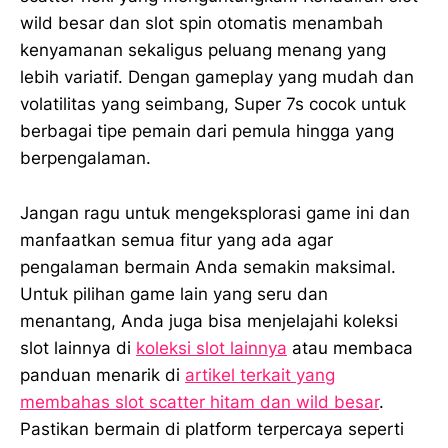
wild besar dan slot spin otomatis menambah
kenyamanan sekaligus peluang menang yang
lebih variatif. Dengan gameplay yang mudah dan
volatilitas yang seimbang, Super 7s cocok untuk
berbagai tipe pemain dari pemula hingga yang
berpengalaman.
Jangan ragu untuk mengeksplorasi game ini dan
manfaatkan semua fitur yang ada agar
pengalaman bermain Anda semakin maksimal.
Untuk pilihan game lain yang seru dan
menantang, Anda juga bisa menjelajahi koleksi
slot lainnya di
koleksi slot lainnya
atau membaca
panduan menarik di
artikel terkait yang
membahas slot scatter hitam dan wild besar
.
Pastikan bermain di platform terpercaya seperti