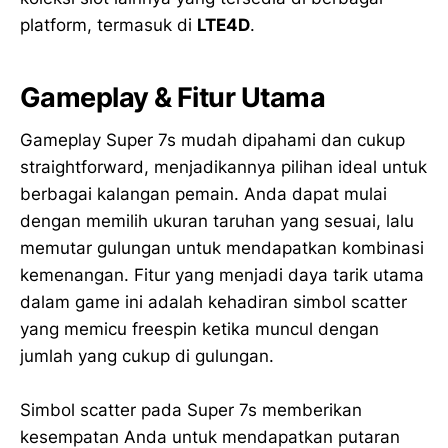
platform, termasuk di
LTE4D
.
Gameplay & Fitur Utama
Gameplay Super 7s mudah dipahami dan cukup
straightforward, menjadikannya pilihan ideal untuk
berbagai kalangan pemain. Anda dapat mulai
dengan memilih ukuran taruhan yang sesuai, lalu
memutar gulungan untuk mendapatkan kombinasi
kemenangan. Fitur yang menjadi daya tarik utama
dalam game ini adalah kehadiran simbol scatter
yang memicu freespin ketika muncul dengan
jumlah yang cukup di gulungan.
Simbol scatter pada Super 7s memberikan
kesempatan Anda untuk mendapatkan putaran