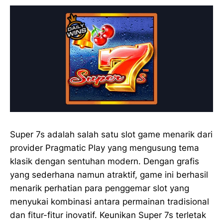
Super 7s adalah salah satu slot game menarik dari
provider Pragmatic Play yang mengusung tema
klasik dengan sentuhan modern. Dengan grafis
yang sederhana namun atraktif, game ini berhasil
menarik perhatian para penggemar slot yang
menyukai kombinasi antara permainan tradisional
dan fitur-fitur inovatif. Keunikan Super 7s terletak