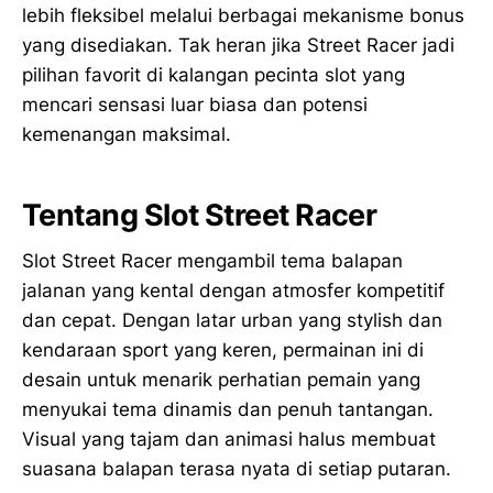
lebih fleksibel melalui berbagai mekanisme bonus
yang disediakan. Tak heran jika Street Racer jadi
pilihan favorit di kalangan pecinta slot yang
mencari sensasi luar biasa dan potensi
kemenangan maksimal.
Tentang Slot Street Racer
Slot Street Racer mengambil tema balapan
jalanan yang kental dengan atmosfer kompetitif
dan cepat. Dengan latar urban yang stylish dan
kendaraan sport yang keren, permainan ini di
desain untuk menarik perhatian pemain yang
menyukai tema dinamis dan penuh tantangan.
Visual yang tajam dan animasi halus membuat
suasana balapan terasa nyata di setiap putaran.