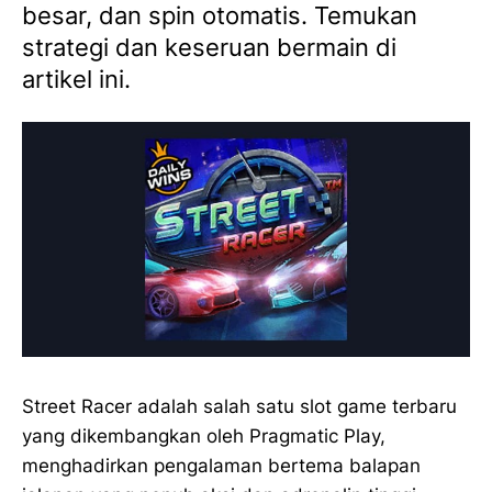
besar, dan spin otomatis. Temukan
strategi dan keseruan bermain di
artikel ini.
Street Racer adalah salah satu slot game terbaru
yang dikembangkan oleh Pragmatic Play,
menghadirkan pengalaman bertema balapan