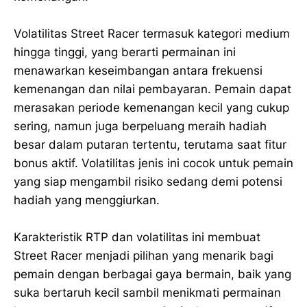
Volatilitas Street Racer termasuk kategori medium
hingga tinggi, yang berarti permainan ini
menawarkan keseimbangan antara frekuensi
kemenangan dan nilai pembayaran. Pemain dapat
merasakan periode kemenangan kecil yang cukup
sering, namun juga berpeluang meraih hadiah
besar dalam putaran tertentu, terutama saat fitur
bonus aktif. Volatilitas jenis ini cocok untuk pemain
yang siap mengambil risiko sedang demi potensi
hadiah yang menggiurkan.
Karakteristik RTP dan volatilitas ini membuat
Street Racer menjadi pilihan yang menarik bagi
pemain dengan berbagai gaya bermain, baik yang
suka bertaruh kecil sambil menikmati permainan