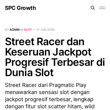
SPC Growth
BY
ADMIN
IN
SLOT
—
17 JUN 2026
Street Racer dan
Keseruan Jackpot
Progresif Terbesar di
Dunia Slot
Street Racer dari Pragmatic Play
menawarkan sensasi slot dengan
jackpot progresif terbesar, lengkap
dengan fitur slot scatter hitam, wild