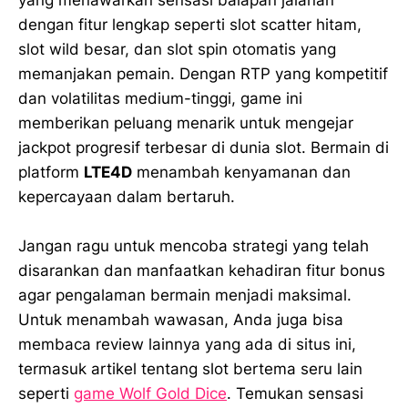
dengan fitur lengkap seperti slot scatter hitam,
slot wild besar, dan slot spin otomatis yang
memanjakan pemain. Dengan RTP yang kompetitif
dan volatilitas medium-tinggi, game ini
memberikan peluang menarik untuk mengejar
jackpot progresif terbesar di dunia slot. Bermain di
platform
LTE4D
menambah kenyamanan dan
kepercayaan dalam bertaruh.
Jangan ragu untuk mencoba strategi yang telah
disarankan dan manfaatkan kehadiran fitur bonus
agar pengalaman bermain menjadi maksimal.
Untuk menambah wawasan, Anda juga bisa
membaca review lainnya yang ada di situs ini,
termasuk artikel tentang slot bertema seru lain
seperti
game Wolf Gold Dice
. Temukan sensasi