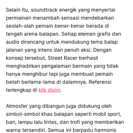
Selain itu, soundtrack energik yang menyertai
permainan menambah sensasi mendebarkan
seolah-olah pemain benar-benar berada di
tengah arena balapan. Setiap elemen grafis dan
audio dirancang untuk mendukung tema balap
jalanan yang intens dan penuh aksi. Dengan
konsep tersebut, Street Racer berhasil
menghadirkan pengalaman bermain yang tidak
hanya menghibur tapi juga membuat pemain
betah berlama-lama di dalamnya. Referensi
terlengkap di
klik disini
.
Atmosfer yang dibangun juga didukung oleh
simbol-simbol khas balapan seperti mobil sport,
ban, lampu lalu lintas, dan trofi yang memberikan
warna tersendiri. Semua ini berpadu harmonis