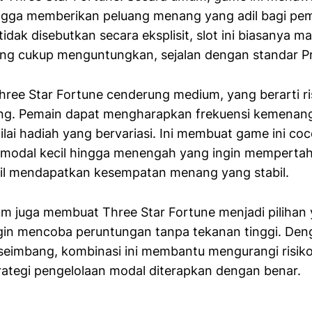
ingga memberikan peluang menang yang adil bagi pe
idak disebutkan secara eksplisit, slot ini biasanya 
ang cukup menguntungkan, sejalan dengan standar Pr
 Three Star Fortune cenderung medium, yang berarti r
ng. Pemain dapat mengharapkan frekuensi kemenan
ilai hadiah yang bervariasi. Ini membuat game ini co
modal kecil hingga menengah yang ingin memperta
bil mendapatkan kesempatan menang yang stabil.
ium juga membuat Three Star Fortune menjadi pilihan 
gin mencoba peruntungan tanpa tekanan tinggi. De
g seimbang, kombinasi ini membantu mengurangi risik
trategi pengelolaan modal diterapkan dengan benar.