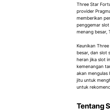
Three Star Fort
provider Pragma
memberikan pen
penggemar slot
menang besar, T
Keunikan Three S
besar, dan slot
heran jika slot
kemenangan tanp
akan mengulas 
jitu untuk meng
untuk rekomenda
Tentang S