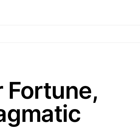
r Fortune,
ragmatic