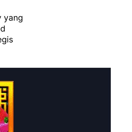
y yang
ld
egis