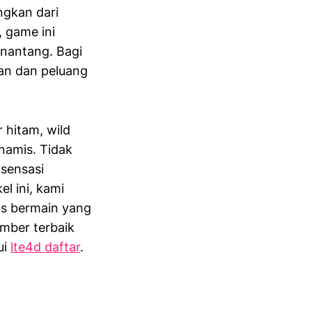
ngkan dari
 game ini
nantang. Bagi
an dan peluang
 hitam, wild
namis. Tidak
 sensasi
l ini, kami
ps bermain yang
umber terbaik
ui
lte4d daftar
.