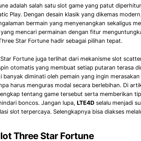
une adalah salah satu slot game yang patut diperhitu
tic Play. Dengan desain klasik yang dikemas modern,
galaman bermain yang menyenangkan sekaligus me
 yang mencari permainan dengan fitur menguntungk
hree Star Fortune hadir sebagai pilihan tepat.
tar Fortune juga terlihat dari mekanisme slot scatter
 spin otomatis yang membuat setiap putaran terasa di
 ini banyak diminati oleh pemain yang ingin merasakan
a harus menguras modal secara berlebihan. Di artike
lengkap tentang game tersebut serta memberikan ti
hindari boncos. Jangan lupa,
LTE4D
selalu menjadi s
si slot terpercaya. Selengkapnya bisa diakses melal
lot Three Star Fortune