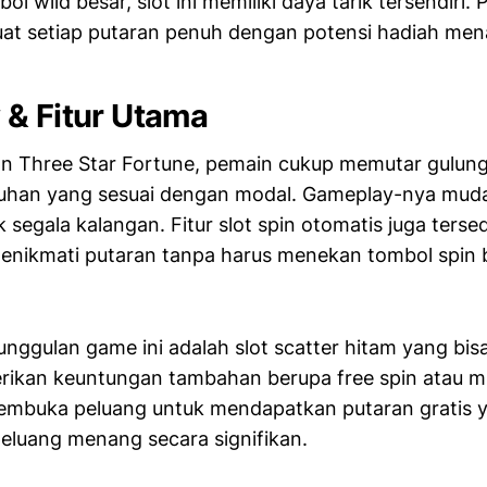
l wild besar, slot ini memiliki daya tarik tersendiri.
at setiap putaran penuh dengan potensi hadiah mena
& Fitur Utama
n Three Star Fortune, pemain cukup memutar gulun
aruhan yang sesuai dengan modal. Gameplay-nya mud
segala kalangan. Fitur slot spin otomatis juga terse
nikmati putaran tanpa harus menekan tombol spin be
r unggulan game ini adalah slot scatter hitam yang bi
ikan keuntungan tambahan berupa free spin atau mult
membuka peluang untuk mendapatkan putaran gratis 
eluang menang secara signifikan.