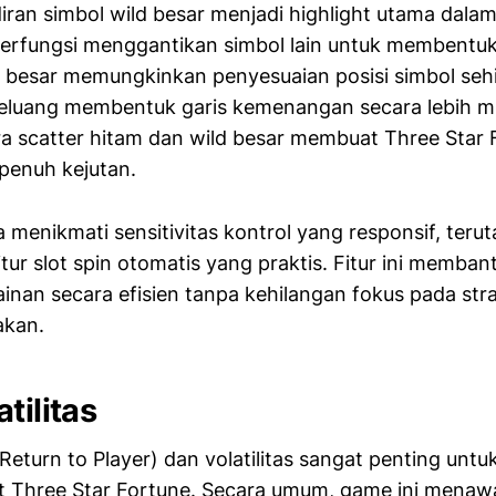
adiran simbol wild besar menjadi highlight utama dala
 berfungsi menggantikan simbol lain untuk membentu
 besar memungkinkan penyesuaian posisi simbol seh
luang membentuk garis kemenangan secara lebih m
a scatter hitam dan wild besar membuat Three Star 
 penuh kejutan.
a menikmati sensitivitas kontrol yang responsif, teru
ur slot spin otomatis yang praktis. Fitur ini memba
nan secara efisien tanpa kehilangan fokus pada str
akan.
tilitas
eturn to Player) dan volatilitas sangat penting un
lot Three Star Fortune. Secara umum, game ini mena