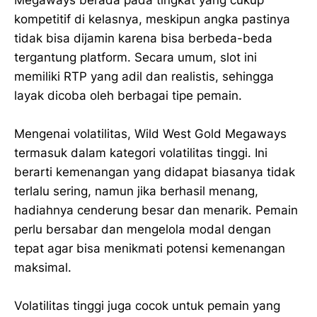
kompetitif di kelasnya, meskipun angka pastinya
tidak bisa dijamin karena bisa berbeda-beda
tergantung platform. Secara umum, slot ini
memiliki RTP yang adil dan realistis, sehingga
layak dicoba oleh berbagai tipe pemain.
Mengenai volatilitas, Wild West Gold Megaways
termasuk dalam kategori volatilitas tinggi. Ini
berarti kemenangan yang didapat biasanya tidak
terlalu sering, namun jika berhasil menang,
hadiahnya cenderung besar dan menarik. Pemain
perlu bersabar dan mengelola modal dengan
tepat agar bisa menikmati potensi kemenangan
maksimal.
Volatilitas tinggi juga cocok untuk pemain yang