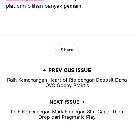
platform pilihan banyak pemain.
Share
PREVIOUS ISSUE
Raih Kemenangan Heart of Rio dengan Deposit Dana
OVO Gopay Praktis
NEXT ISSUE
Raih Kemenangan Mudah dengan Slot Gacor Dino
Drop dari Pragmatic Play