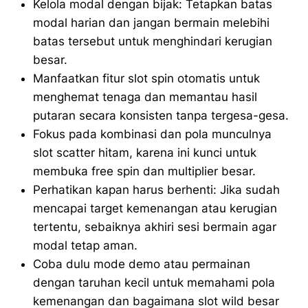
Kelola modal dengan bijak: Tetapkan batas
modal harian dan jangan bermain melebihi
batas tersebut untuk menghindari kerugian
besar.
Manfaatkan fitur slot spin otomatis untuk
menghemat tenaga dan memantau hasil
putaran secara konsisten tanpa tergesa-gesa.
Fokus pada kombinasi dan pola munculnya
slot scatter hitam, karena ini kunci untuk
membuka free spin dan multiplier besar.
Perhatikan kapan harus berhenti: Jika sudah
mencapai target kemenangan atau kerugian
tertentu, sebaiknya akhiri sesi bermain agar
modal tetap aman.
Coba dulu mode demo atau permainan
dengan taruhan kecil untuk memahami pola
kemenangan dan bagaimana slot wild besar