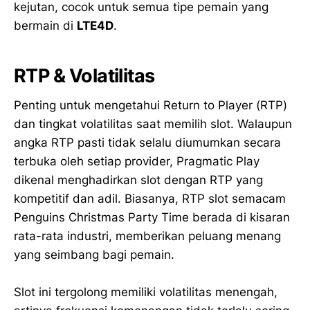
kejutan, cocok untuk semua tipe pemain yang
bermain di
LTE4D
.
RTP & Volatilitas
Penting untuk mengetahui Return to Player (RTP)
dan tingkat volatilitas saat memilih slot. Walaupun
angka RTP pasti tidak selalu diumumkan secara
terbuka oleh setiap provider, Pragmatic Play
dikenal menghadirkan slot dengan RTP yang
kompetitif dan adil. Biasanya, RTP slot semacam
Penguins Christmas Party Time berada di kisaran
rata-rata industri, memberikan peluang menang
yang seimbang bagi pemain.
Slot ini tergolong memiliki volatilitas menengah,