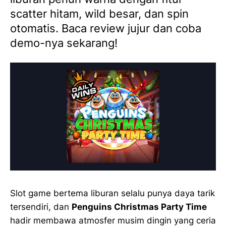
scatter hitam, wild besar, dan spin
otomatis. Baca review jujur dan coba
demo-nya sekarang!
Slot game bertema liburan selalu punya daya tarik
tersendiri, dan
Penguins Christmas Party Time
hadir membawa atmosfer musim dingin yang ceria