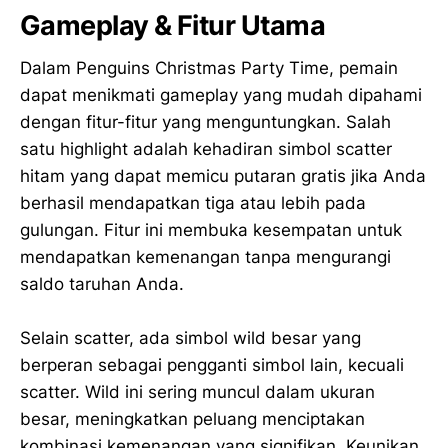
Gameplay & Fitur Utama
Dalam Penguins Christmas Party Time, pemain
dapat menikmati gameplay yang mudah dipahami
dengan fitur-fitur yang menguntungkan. Salah
satu highlight adalah kehadiran simbol scatter
hitam yang dapat memicu putaran gratis jika Anda
berhasil mendapatkan tiga atau lebih pada
gulungan. Fitur ini membuka kesempatan untuk
mendapatkan kemenangan tanpa mengurangi
saldo taruhan Anda.
Selain scatter, ada simbol wild besar yang
berperan sebagai pengganti simbol lain, kecuali
scatter. Wild ini sering muncul dalam ukuran
besar, meningkatkan peluang menciptakan
kombinasi kemenangan yang signifikan. Keunikan