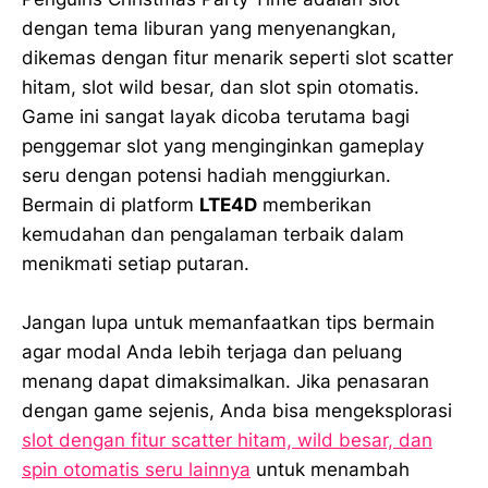
dengan tema liburan yang menyenangkan,
dikemas dengan fitur menarik seperti slot scatter
hitam, slot wild besar, dan slot spin otomatis.
Game ini sangat layak dicoba terutama bagi
penggemar slot yang menginginkan gameplay
seru dengan potensi hadiah menggiurkan.
Bermain di platform
LTE4D
memberikan
kemudahan dan pengalaman terbaik dalam
menikmati setiap putaran.
Jangan lupa untuk memanfaatkan tips bermain
agar modal Anda lebih terjaga dan peluang
menang dapat dimaksimalkan. Jika penasaran
dengan game sejenis, Anda bisa mengeksplorasi
slot dengan fitur scatter hitam, wild besar, dan
spin otomatis seru lainnya
untuk menambah