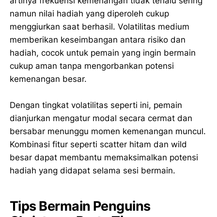
artinya frekuensi kemenangan tidak terlalu sering
namun nilai hadiah yang diperoleh cukup
menggiurkan saat berhasil. Volatilitas medium
memberikan keseimbangan antara risiko dan
hadiah, cocok untuk pemain yang ingin bermain
cukup aman tanpa mengorbankan potensi
kemenangan besar.
Dengan tingkat volatilitas seperti ini, pemain
dianjurkan mengatur modal secara cermat dan
bersabar menunggu momen kemenangan muncul.
Kombinasi fitur seperti scatter hitam dan wild
besar dapat membantu memaksimalkan potensi
hadiah yang didapat selama sesi bermain.
Tips Bermain Penguins