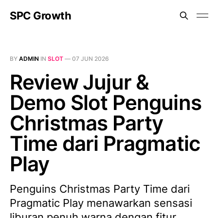
SPC Growth
BY
ADMIN
IN
SLOT
—
07 JUN 2026
Review Jujur &
Demo Slot Penguins
Christmas Party
Time dari Pragmatic
Play
Penguins Christmas Party Time dari
Pragmatic Play menawarkan sensasi
liburan penuh warna dengan fitur