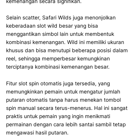
kemenangan secara signifikan.
Selain scatter, Safari Wilds juga menonjolkan
keberadaan slot wild besar yang bisa
menggantikan simbol lain untuk membentuk
kombinasi kemenangan. Wild ini memiliki ukuran
khusus dan bisa menutupi beberapa posisi dalam
reel, sehingga memperbesar kemungkinan
terciptanya kombinasi kemenangan besar.
Fitur slot spin otomatis juga tersedia, yang
memungkinkan pemain untuk mengatur jumlah
putaran otomatis tanpa harus menekan tombol
spin manual secara terus-menerus. Hal ini sangat
praktis untuk pemain yang ingin menikmati
permainan dengan cara lebih santai sambil tetap
mengawasi hasil putaran.