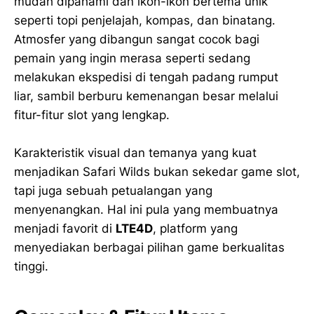
mudah dipahami dan ikon-ikon bertema unik
seperti topi penjelajah, kompas, dan binatang.
Atmosfer yang dibangun sangat cocok bagi
pemain yang ingin merasa seperti sedang
melakukan ekspedisi di tengah padang rumput
liar, sambil berburu kemenangan besar melalui
fitur-fitur slot yang lengkap.
Karakteristik visual dan temanya yang kuat
menjadikan Safari Wilds bukan sekedar game slot,
tapi juga sebuah petualangan yang
menyenangkan. Hal ini pula yang membuatnya
menjadi favorit di
LTE4D
, platform yang
menyediakan berbagai pilihan game berkualitas
tinggi.