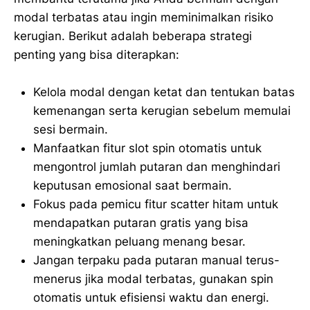
modal terbatas atau ingin meminimalkan risiko
kerugian. Berikut adalah beberapa strategi
penting yang bisa diterapkan:
Kelola modal dengan ketat dan tentukan batas
kemenangan serta kerugian sebelum memulai
sesi bermain.
Manfaatkan fitur slot spin otomatis untuk
mengontrol jumlah putaran dan menghindari
keputusan emosional saat bermain.
Fokus pada pemicu fitur scatter hitam untuk
mendapatkan putaran gratis yang bisa
meningkatkan peluang menang besar.
Jangan terpaku pada putaran manual terus-
menerus jika modal terbatas, gunakan spin
otomatis untuk efisiensi waktu dan energi.