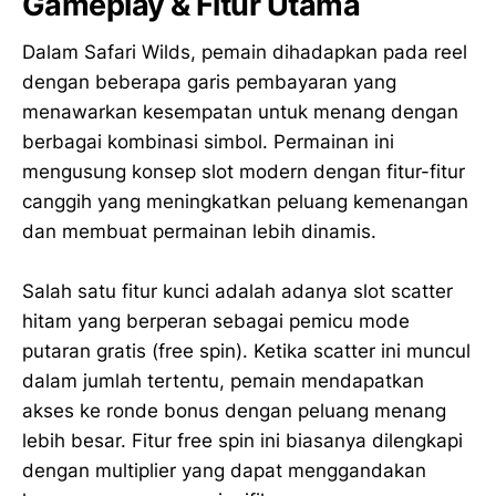
Gameplay & Fitur Utama
Dalam Safari Wilds, pemain dihadapkan pada reel
dengan beberapa garis pembayaran yang
menawarkan kesempatan untuk menang dengan
berbagai kombinasi simbol. Permainan ini
mengusung konsep slot modern dengan fitur-fitur
canggih yang meningkatkan peluang kemenangan
dan membuat permainan lebih dinamis.
Salah satu fitur kunci adalah adanya slot scatter
hitam yang berperan sebagai pemicu mode
putaran gratis (free spin). Ketika scatter ini muncul
dalam jumlah tertentu, pemain mendapatkan
akses ke ronde bonus dengan peluang menang
lebih besar. Fitur free spin ini biasanya dilengkapi
dengan multiplier yang dapat menggandakan