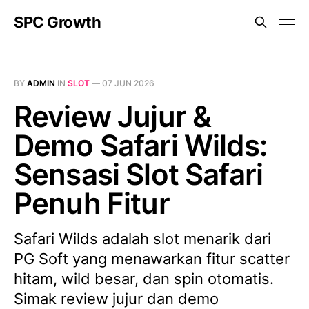
SPC Growth
BY
ADMIN
IN
SLOT
—
07 JUN 2026
Review Jujur &
Demo Safari Wilds:
Sensasi Slot Safari
Penuh Fitur
Safari Wilds adalah slot menarik dari
PG Soft yang menawarkan fitur scatter
hitam, wild besar, dan spin otomatis.
Simak review jujur dan demo