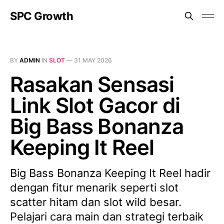
SPC Growth
BY
ADMIN
IN
SLOT
—
31 MAY 2026
Rasakan Sensasi
Link Slot Gacor di
Big Bass Bonanza
Keeping It Reel
Big Bass Bonanza Keeping It Reel hadir
dengan fitur menarik seperti slot
scatter hitam dan slot wild besar.
Pelajari cara main dan strategi terbaik