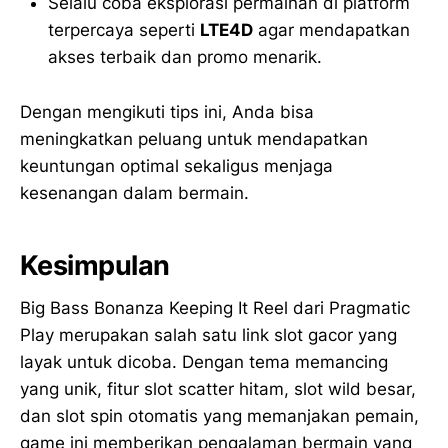
Selalu coba eksplorasi permainan di platform
terpercaya seperti
LTE4D
agar mendapatkan
akses terbaik dan promo menarik.
Dengan mengikuti tips ini, Anda bisa
meningkatkan peluang untuk mendapatkan
keuntungan optimal sekaligus menjaga
kesenangan dalam bermain.
Kesimpulan
Big Bass Bonanza Keeping It Reel dari Pragmatic
Play merupakan salah satu link slot gacor yang
layak untuk dicoba. Dengan tema memancing
yang unik, fitur slot scatter hitam, slot wild besar,
dan slot spin otomatis yang memanjakan pemain,
game ini memberikan pengalaman bermain yang