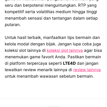
seru dan berpotensi menguntungkan. RTP yang
kompetitif serta volatilitas medium hingga tinggi
menambah sensasi dan tantangan dalam setiap
putaran.
Untuk hasil terbaik, manfaatkan tips bermain dan
kelola modal dengan bijak. Jangan lupa coba juga
koleksi slot lainnya di
koleksi slot lainnya
agar bisa
menemukan game favorit Anda. Pastikan bermain
di platform terpercaya seperti
LTE4D
dan jangan
lewatkan review menarik lainnya di
review lainnya
untuk menambah wawasan sebelum bermain.