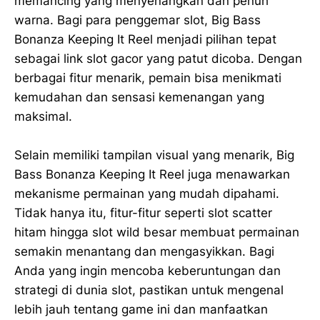
memancing yang menyenangkan dan penuh
warna. Bagi para penggemar slot, Big Bass
Bonanza Keeping It Reel menjadi pilihan tepat
sebagai link slot gacor yang patut dicoba. Dengan
berbagai fitur menarik, pemain bisa menikmati
kemudahan dan sensasi kemenangan yang
maksimal.
Selain memiliki tampilan visual yang menarik, Big
Bass Bonanza Keeping It Reel juga menawarkan
mekanisme permainan yang mudah dipahami.
Tidak hanya itu, fitur-fitur seperti slot scatter
hitam hingga slot wild besar membuat permainan
semakin menantang dan mengasyikkan. Bagi
Anda yang ingin mencoba keberuntungan dan
strategi di dunia slot, pastikan untuk mengenal
lebih jauh tentang game ini dan manfaatkan