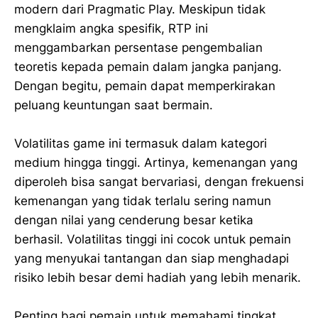
modern dari Pragmatic Play. Meskipun tidak
mengklaim angka spesifik, RTP ini
menggambarkan persentase pengembalian
teoretis kepada pemain dalam jangka panjang.
Dengan begitu, pemain dapat memperkirakan
peluang keuntungan saat bermain.
Volatilitas game ini termasuk dalam kategori
medium hingga tinggi. Artinya, kemenangan yang
diperoleh bisa sangat bervariasi, dengan frekuensi
kemenangan yang tidak terlalu sering namun
dengan nilai yang cenderung besar ketika
berhasil. Volatilitas tinggi ini cocok untuk pemain
yang menyukai tantangan dan siap menghadapi
risiko lebih besar demi hadiah yang lebih menarik.
Penting bagi pemain untuk memahami tingkat