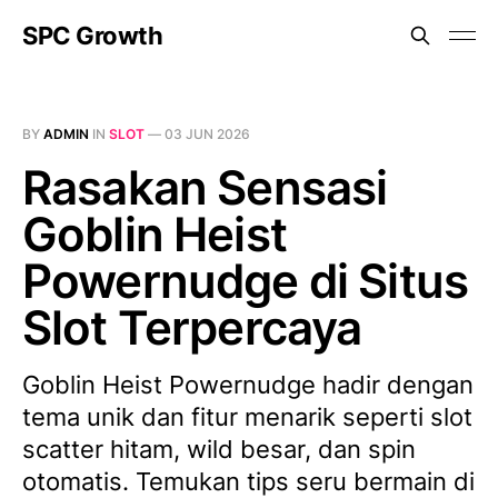
SPC Growth
BY
ADMIN
IN
SLOT
—
03 JUN 2026
Rasakan Sensasi
Goblin Heist
Powernudge di Situs
Slot Terpercaya
Goblin Heist Powernudge hadir dengan
tema unik dan fitur menarik seperti slot
scatter hitam, wild besar, dan spin
otomatis. Temukan tips seru bermain di