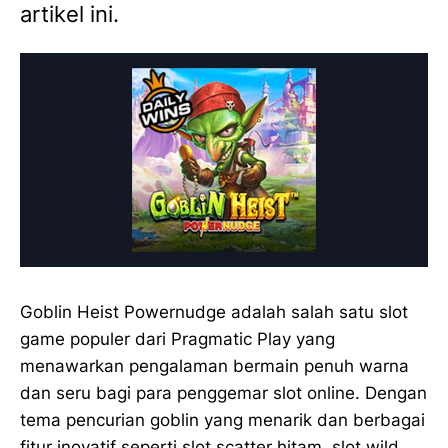
artikel ini.
Goblin Heist Powernudge adalah salah satu slot
game populer dari Pragmatic Play yang
menawarkan pengalaman bermain penuh warna
dan seru bagi para penggemar slot online. Dengan
tema pencurian goblin yang menarik dan berbagai
fitur inovatif seperti slot scatter hitam, slot wild