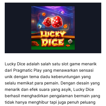
Lucky Dice adalah salah satu slot game menarik
dari Pragmatic Play yang menawarkan sensasi
unik dengan tema dadu keberuntungan yang
selalu memikat para pemain. Dengan desain yang
menarik dan efek suara yang asyik, Lucky Dice
berhasil menghadirkan pengalaman bermain yang
tidak hanya menghibur tapi juga penuh peluang