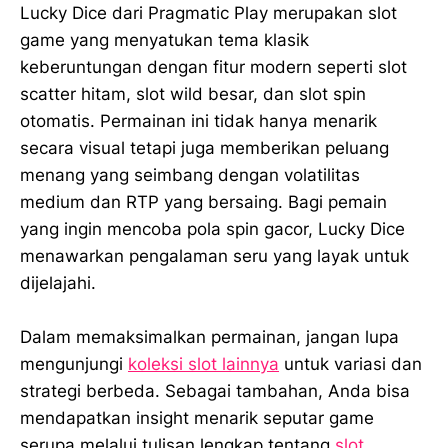
Lucky Dice dari Pragmatic Play merupakan slot
game yang menyatukan tema klasik
keberuntungan dengan fitur modern seperti slot
scatter hitam, slot wild besar, dan slot spin
otomatis. Permainan ini tidak hanya menarik
secara visual tetapi juga memberikan peluang
menang yang seimbang dengan volatilitas
medium dan RTP yang bersaing. Bagi pemain
yang ingin mencoba pola spin gacor, Lucky Dice
menawarkan pengalaman seru yang layak untuk
dijelajahi.
Dalam memaksimalkan permainan, jangan lupa
mengunjungi
koleksi slot lainnya
untuk variasi dan
strategi berbeda. Sebagai tambahan, Anda bisa
mendapatkan insight menarik seputar game
serupa melalui tulisan lengkap tentang
slot