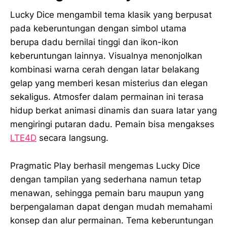
Lucky Dice mengambil tema klasik yang berpusat
pada keberuntungan dengan simbol utama
berupa dadu bernilai tinggi dan ikon-ikon
keberuntungan lainnya. Visualnya menonjolkan
kombinasi warna cerah dengan latar belakang
gelap yang memberi kesan misterius dan elegan
sekaligus. Atmosfer dalam permainan ini terasa
hidup berkat animasi dinamis dan suara latar yang
mengiringi putaran dadu. Pemain bisa mengakses
LTE4D
secara langsung.
Pragmatic Play berhasil mengemas Lucky Dice
dengan tampilan yang sederhana namun tetap
menawan, sehingga pemain baru maupun yang
berpengalaman dapat dengan mudah memahami
konsep dan alur permainan. Tema keberuntungan