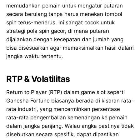
memudahkan pemain untuk mengatur putaran
secara berulang tanpa harus menekan tombol
spin terus-menerus. Ini sangat cocok untuk
strategi pola spin gacor, di mana putaran
dijalankan dengan kecepatan dan jumlah yang
bisa disesuaikan agar memaksimalkan hasil dalam
jangka waktu tertentu.
RTP & Volatilitas
Return to Player (RTP) dalam game slot seperti
Ganesha Fortune biasanya berada di kisaran rata-
rata industri, yang mencerminkan persentase
rata-rata pengembalian kemenangan ke pemain
dalam jangka panjang. Walau angka pastinya tidak
disebutkan secara spesifik, dapat dipastikan