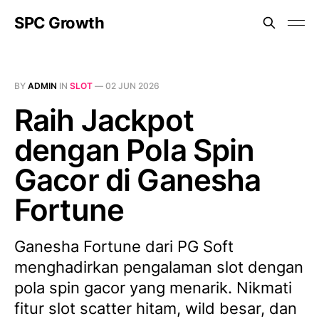
SPC Growth
BY
ADMIN
IN
SLOT
—
02 JUN 2026
Raih Jackpot
dengan Pola Spin
Gacor di Ganesha
Fortune
Ganesha Fortune dari PG Soft
menghadirkan pengalaman slot dengan
pola spin gacor yang menarik. Nikmati
fitur slot scatter hitam, wild besar, dan