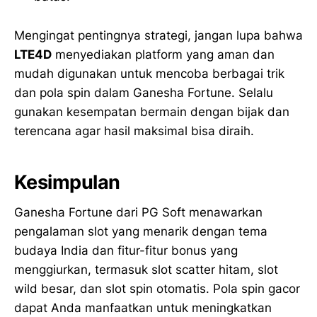
Mengingat pentingnya strategi, jangan lupa bahwa
LTE4D
menyediakan platform yang aman dan
mudah digunakan untuk mencoba berbagai trik
dan pola spin dalam Ganesha Fortune. Selalu
gunakan kesempatan bermain dengan bijak dan
terencana agar hasil maksimal bisa diraih.
Kesimpulan
Ganesha Fortune dari PG Soft menawarkan
pengalaman slot yang menarik dengan tema
budaya India dan fitur-fitur bonus yang
menggiurkan, termasuk slot scatter hitam, slot
wild besar, dan slot spin otomatis. Pola spin gacor
dapat Anda manfaatkan untuk meningkatkan