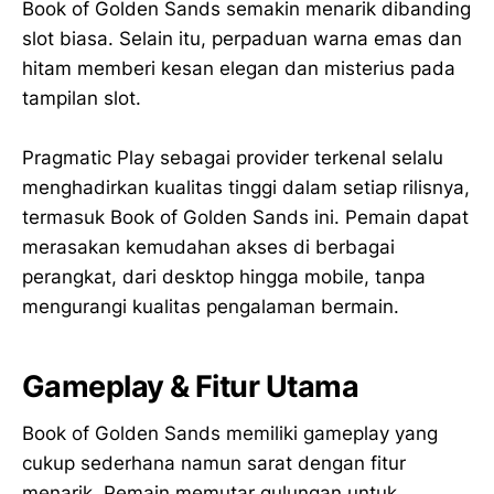
Book of Golden Sands semakin menarik dibanding
slot biasa. Selain itu, perpaduan warna emas dan
hitam memberi kesan elegan dan misterius pada
tampilan slot.
Pragmatic Play sebagai provider terkenal selalu
menghadirkan kualitas tinggi dalam setiap rilisnya,
termasuk Book of Golden Sands ini. Pemain dapat
merasakan kemudahan akses di berbagai
perangkat, dari desktop hingga mobile, tanpa
mengurangi kualitas pengalaman bermain.
Gameplay & Fitur Utama
Book of Golden Sands memiliki gameplay yang
cukup sederhana namun sarat dengan fitur
menarik. Pemain memutar gulungan untuk