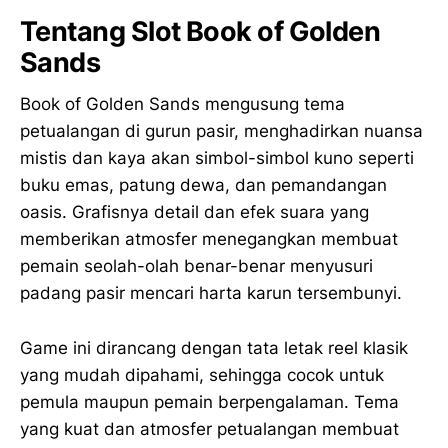
Tentang Slot Book of Golden
Sands
Book of Golden Sands mengusung tema
petualangan di gurun pasir, menghadirkan nuansa
mistis dan kaya akan simbol-simbol kuno seperti
buku emas, patung dewa, dan pemandangan
oasis. Grafisnya detail dan efek suara yang
memberikan atmosfer menegangkan membuat
pemain seolah-olah benar-benar menyusuri
padang pasir mencari harta karun tersembunyi.
Game ini dirancang dengan tata letak reel klasik
yang mudah dipahami, sehingga cocok untuk
pemula maupun pemain berpengalaman. Tema
yang kuat dan atmosfer petualangan membuat