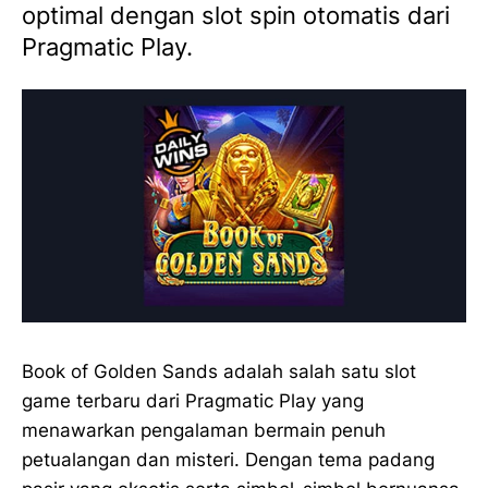
optimal dengan slot spin otomatis dari
Pragmatic Play.
Book of Golden Sands adalah salah satu slot
game terbaru dari Pragmatic Play yang
menawarkan pengalaman bermain penuh
petualangan dan misteri. Dengan tema padang