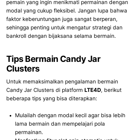
pemain yang ingin menikmati permainan dengan
modal yang cukup fleksibel. Jangan lupa bahwa
faktor keberuntungan juga sangat berperan,
sehingga penting untuk mengatur strategi dan
bankroll dengan bijaksana selama bermain.
Tips Bermain Candy Jar
Clusters
Untuk memaksimalkan pengalaman bermain
Candy Jar Clusters di platform
LTE4D
, berikut
beberapa tips yang bisa diterapkan:
Mulailah dengan modal kecil agar bisa lebih
lama bermain dan mempelajari pola
permainan.