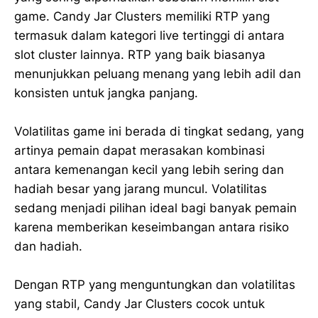
game. Candy Jar Clusters memiliki RTP yang
termasuk dalam kategori live tertinggi di antara
slot cluster lainnya. RTP yang baik biasanya
menunjukkan peluang menang yang lebih adil dan
konsisten untuk jangka panjang.
Volatilitas game ini berada di tingkat sedang, yang
artinya pemain dapat merasakan kombinasi
antara kemenangan kecil yang lebih sering dan
hadiah besar yang jarang muncul. Volatilitas
sedang menjadi pilihan ideal bagi banyak pemain
karena memberikan keseimbangan antara risiko
dan hadiah.
Dengan RTP yang menguntungkan dan volatilitas
yang stabil, Candy Jar Clusters cocok untuk