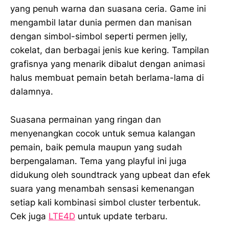
yang penuh warna dan suasana ceria. Game ini
mengambil latar dunia permen dan manisan
dengan simbol-simbol seperti permen jelly,
cokelat, dan berbagai jenis kue kering. Tampilan
grafisnya yang menarik dibalut dengan animasi
halus membuat pemain betah berlama-lama di
dalamnya.
Suasana permainan yang ringan dan
menyenangkan cocok untuk semua kalangan
pemain, baik pemula maupun yang sudah
berpengalaman. Tema yang playful ini juga
didukung oleh soundtrack yang upbeat dan efek
suara yang menambah sensasi kemenangan
setiap kali kombinasi simbol cluster terbentuk.
Cek juga
LTE4D
untuk update terbaru.