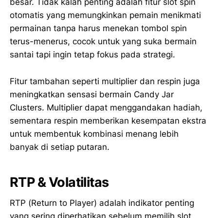
besar. Tidak kalah penting adalah fitur slot spin
otomatis yang memungkinkan pemain menikmati
permainan tanpa harus menekan tombol spin
terus-menerus, cocok untuk yang suka bermain
santai tapi ingin tetap fokus pada strategi.
Fitur tambahan seperti multiplier dan respin juga
meningkatkan sensasi bermain Candy Jar
Clusters. Multiplier dapat menggandakan hadiah,
sementara respin memberikan kesempatan ekstra
untuk membentuk kombinasi menang lebih
banyak di setiap putaran.
RTP & Volatilitas
RTP (Return to Player) adalah indikator penting
yang sering diperhatikan sebelum memilih slot