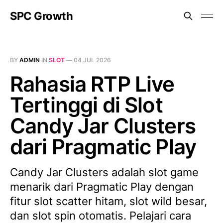
SPC Growth
BY
ADMIN
IN
SLOT
—
04 JUL 2026
Rahasia RTP Live
Tertinggi di Slot
Candy Jar Clusters
dari Pragmatic Play
Candy Jar Clusters adalah slot game
menarik dari Pragmatic Play dengan
fitur slot scatter hitam, slot wild besar,
dan slot spin otomatis. Pelajari cara