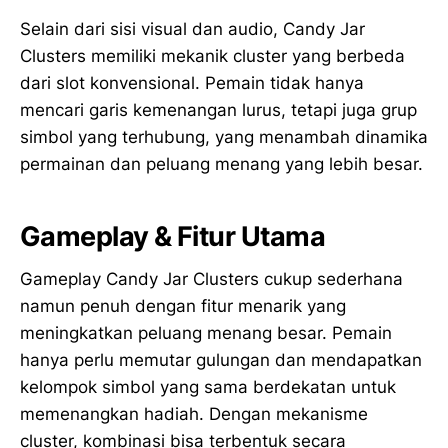
Selain dari sisi visual dan audio, Candy Jar
Clusters memiliki mekanik cluster yang berbeda
dari slot konvensional. Pemain tidak hanya
mencari garis kemenangan lurus, tetapi juga grup
simbol yang terhubung, yang menambah dinamika
permainan dan peluang menang yang lebih besar.
Gameplay & Fitur Utama
Gameplay Candy Jar Clusters cukup sederhana
namun penuh dengan fitur menarik yang
meningkatkan peluang menang besar. Pemain
hanya perlu memutar gulungan dan mendapatkan
kelompok simbol yang sama berdekatan untuk
memenangkan hadiah. Dengan mekanisme
cluster, kombinasi bisa terbentuk secara