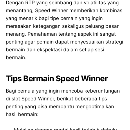
Dengan RTP yang seimbang dan volatilitas yang
menantang, Speed Winner memberikan kombinasi
yang menarik bagi tipe pemain yang ingin
merasakan ketegangan sekaligus peluang besar
menang. Pemahaman tentang aspek ini sangat
penting agar pemain dapat menyesuaikan strategi
bermain dan ekspektasi dalam setiap sesi
bermain.
Tips Bermain Speed Winner
Bagi pemula yang ingin mencoba keberuntungan
di slot Speed Winner, berikut beberapa tips
penting yang bisa membantu mengoptimalkan
hasil bermain: