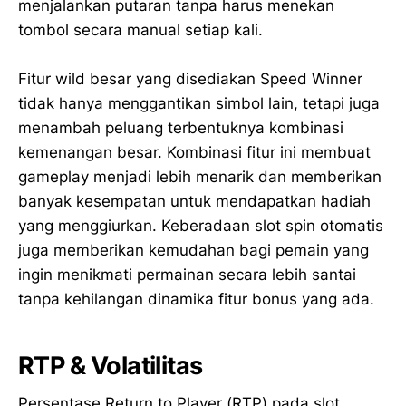
menjalankan putaran tanpa harus menekan
tombol secara manual setiap kali.
Fitur wild besar yang disediakan Speed Winner
tidak hanya menggantikan simbol lain, tetapi juga
menambah peluang terbentuknya kombinasi
kemenangan besar. Kombinasi fitur ini membuat
gameplay menjadi lebih menarik dan memberikan
banyak kesempatan untuk mendapatkan hadiah
yang menggiurkan. Keberadaan slot spin otomatis
juga memberikan kemudahan bagi pemain yang
ingin menikmati permainan secara lebih santai
tanpa kehilangan dinamika fitur bonus yang ada.
RTP & Volatilitas
Persentase Return to Player (RTP) pada slot