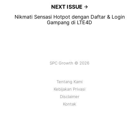
NEXT ISSUE
Nikmati Sensasi Hotpot dengan Daftar & Login
Gampang di LTE4D
SPC Growth © 2026
Tentang Kami
Kebijakan Privasi
Disclaimer
Kontak