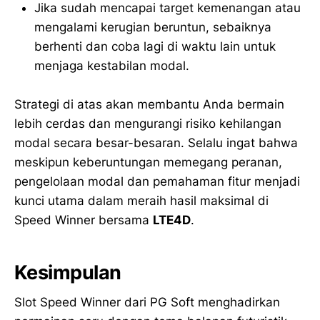
Jika sudah mencapai target kemenangan atau
mengalami kerugian beruntun, sebaiknya
berhenti dan coba lagi di waktu lain untuk
menjaga kestabilan modal.
Strategi di atas akan membantu Anda bermain
lebih cerdas dan mengurangi risiko kehilangan
modal secara besar-besaran. Selalu ingat bahwa
meskipun keberuntungan memegang peranan,
pengelolaan modal dan pemahaman fitur menjadi
kunci utama dalam meraih hasil maksimal di
Speed Winner bersama
LTE4D
.
Kesimpulan
Slot Speed Winner dari PG Soft menghadirkan