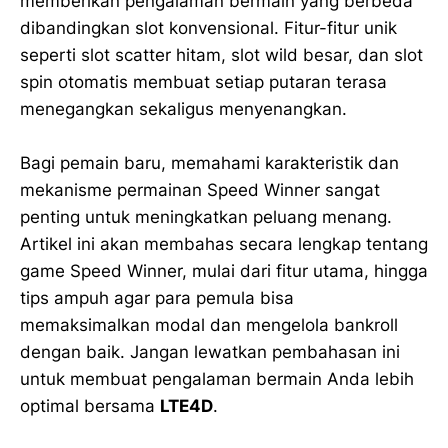
memberikan pengalaman bermain yang berbeda
dibandingkan slot konvensional. Fitur-fitur unik
seperti slot scatter hitam, slot wild besar, dan slot
spin otomatis membuat setiap putaran terasa
menegangkan sekaligus menyenangkan.
Bagi pemain baru, memahami karakteristik dan
mekanisme permainan Speed Winner sangat
penting untuk meningkatkan peluang menang.
Artikel ini akan membahas secara lengkap tentang
game Speed Winner, mulai dari fitur utama, hingga
tips ampuh agar para pemula bisa
memaksimalkan modal dan mengelola bankroll
dengan baik. Jangan lewatkan pembahasan ini
untuk membuat pengalaman bermain Anda lebih
optimal bersama
LTE4D
.