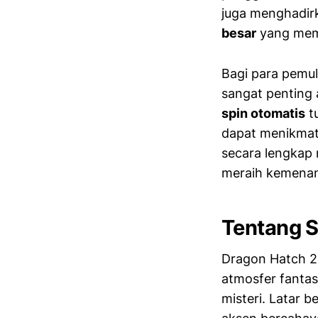
juga menghadirk
besar
yang memi
Bagi para pemul
sangat penting 
spin otomatis
t
dapat menikmati
secara lengkap 
meraih kemenan
Tentang S
Dragon Hatch 2
atmosfer fantas
misteri. Latar