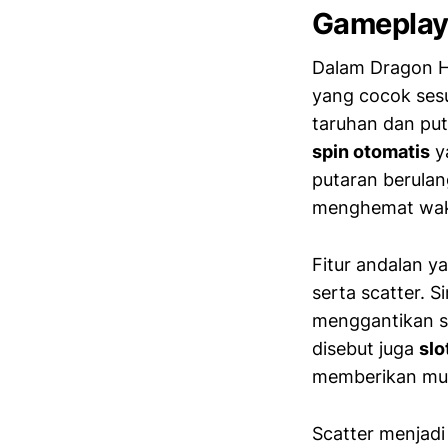
Gameplay 
Dalam Dragon H
yang cocok sesu
taruhan dan pu
spin otomatis
y
putaran berulan
menghemat wak
Fitur andalan y
serta scatter. 
menggantikan s
disebut juga
slo
memberikan mul
Scatter menjadi