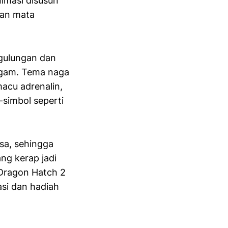
imasi disusun
kan mata
 gulungan dan
agam. Tema naga
acu adrenalin,
simbol seperti
sa, sehingga
ng kerap jadi
 Dragon Hatch 2
asi dan hadiah