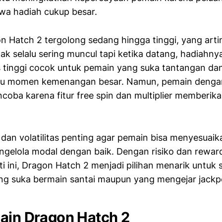
a hadiah cukup besar.
gon Hatch 2 tergolong sedang hingga tinggi, yang arti
k selalu sering muncul tapi ketika datang, hadiahny
tas tinggi cocok untuk pemain yang suka tantangan da
u momen kemenangan besar. Namun, pemain dengan
coba karena fitur free spin dan multiplier memberik
n volatilitas penting agar pemain bisa menyesuaika
ngelola modal dengan baik. Dengan risiko dan rewar
i ini, Dragon Hatch 2 menjadi pilihan menarik untuk s
ng suka bermain santai maupun yang mengejar jackp
ain Dragon Hatch 2