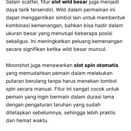
Selain scatter, fitur
slot wild besar
juga menjadi
daya tarik tersendiri. Wild dalam permainan ini
dapat menggantikan simbol lain untuk membentuk
kombinasi kemenangan, bahkan bisa hadir dalam
ukuran besar yang menutupi beberapa posisi
sekaligus. Ini meningkatkan peluang kemenangan
secara signifikan ketika wild besar muncul.
Moonshot juga menawarkan
slot spin otomatis
yang memudahkan pemain dalam melakukan
putaran berulang tanpa harus menekan tombol
spin secara manual. Fitur ini sangat cocok untuk
pemain yang ingin bermain dalam durasi lama
dengan pengaturan taruhan yang sudah
ditetapkan sebelumnya, sehingga lebih praktis
dan hemat waktu.