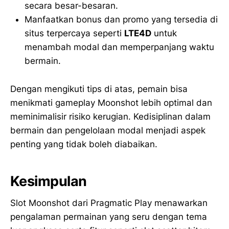
secara besar-besaran.
Manfaatkan bonus dan promo yang tersedia di
situs terpercaya seperti
LTE4D
untuk
menambah modal dan memperpanjang waktu
bermain.
Dengan mengikuti tips di atas, pemain bisa
menikmati gameplay Moonshot lebih optimal dan
meminimalisir risiko kerugian. Kedisiplinan dalam
bermain dan pengelolaan modal menjadi aspek
penting yang tidak boleh diabaikan.
Kesimpulan
Slot Moonshot dari Pragmatic Play menawarkan
pengalaman permainan yang seru dengan tema