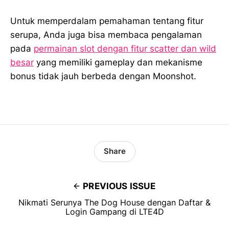
Untuk memperdalam pemahaman tentang fitur
serupa, Anda juga bisa membaca pengalaman
pada
permainan slot dengan fitur scatter dan wild
besar
yang memiliki gameplay dan mekanisme
bonus tidak jauh berbeda dengan Moonshot.
Share
PREVIOUS ISSUE
Nikmati Serunya The Dog House dengan Daftar &
Login Gampang di LTE4D