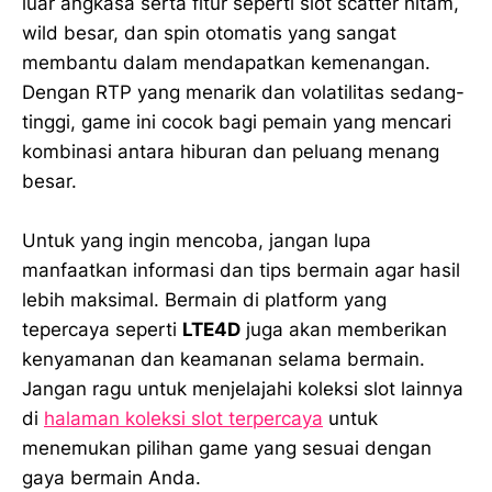
luar angkasa serta fitur seperti slot scatter hitam,
wild besar, dan spin otomatis yang sangat
membantu dalam mendapatkan kemenangan.
Dengan RTP yang menarik dan volatilitas sedang-
tinggi, game ini cocok bagi pemain yang mencari
kombinasi antara hiburan dan peluang menang
besar.
Untuk yang ingin mencoba, jangan lupa
manfaatkan informasi dan tips bermain agar hasil
lebih maksimal. Bermain di platform yang
tepercaya seperti
LTE4D
juga akan memberikan
kenyamanan dan keamanan selama bermain.
Jangan ragu untuk menjelajahi koleksi slot lainnya
di
halaman koleksi slot terpercaya
untuk
menemukan pilihan game yang sesuai dengan
gaya bermain Anda.