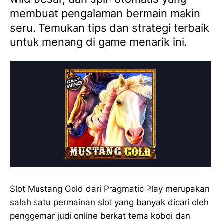
membuat pengalaman bermain makin
seru. Temukan tips dan strategi terbaik
untuk menang di game menarik ini.
Slot Mustang Gold dari Pragmatic Play merupakan
salah satu permainan slot yang banyak dicari oleh
penggemar judi online berkat tema koboi dan