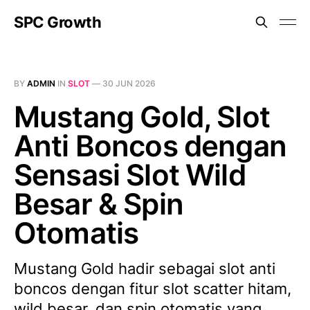
SPC Growth
BY
ADMIN
IN
SLOT
—
30 JUN 2026
Mustang Gold, Slot
Anti Boncos dengan
Sensasi Slot Wild
Besar & Spin
Otomatis
Mustang Gold hadir sebagai slot anti
boncos dengan fitur slot scatter hitam,
wild besar, dan spin otomatis yang