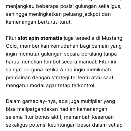
menjangkau beberapa posisi gulungan sekaligus,
sehingga meningkatkan peluang jackpot dan
kemenangan berturut-turut.
Fitur
slot spin otomatis
juga tersedia di Mustang
Gold, memberikan kemudahan bagi pemain yang
ingin memutar gulungan secara berulang tanpa
harus menekan tombol secara manual. Fitur ini
sangat berguna ketika Anda ingin menikmati
permainan dengan strategi tertentu atau saat
mengatur modal agar tetap terkontrol.
Dalam gameplay-nya, ada juga multiplier yang
bisa melipatgandakan hadiah kemenangan
selama fitur bonus aktif, menambah keseruan
sekaligus potensi keuntungan besar dalam setiap