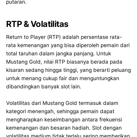
putaran.
RTP & Volatilitas
Return to Player (RTP) adalah persentase rata-
rata kemenangan yang bisa diperoleh pemain dari
total taruhan dalam jangka panjang. Untuk
Mustang Gold, nilai RTP biasanya berada pada
kisaran sedang hingga tinggi, yang berarti peluang
untuk menang cukup fair dan menguntungkan
dibandingkan banyak slot lain.
Volatilitas dari Mustang Gold termasuk dalam
kategori menengah, sehingga pemain dapat
mengharapkan keseimbangan antara frekuensi
kemenangan dan besaran hadiah. Slot dengan
volatilitas medium tidak terlalu sering memberikan