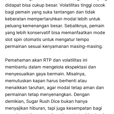
didapat bisa cukup besar. Volatilitas tinggi cocok
bagi pemain yang suka tantangan dan tidak
keberatan mempertaruhkan modal lebih untuk
peluang kemenangan besar. Sebaliknya, pemain
yang lebih konservatif bisa memanfaatkan mode
slot spin otomatis untuk mengatur tempo
permainan sesuai kenyamanan masing-masing.
Pemahaman akan RTP dan volatilitas ini
membantu dalam mengelola ekspektasi dan
menyesuaikan gaya bermain. Misalnya,
memutuskan kapan harus berhenti atau
menaikkan taruhan, agar modal tetap aman dan
permainan tetap menyenangkan. Dengan
demikian, Sugar Rush Dice bukan hanya
menyajikan hiburan, tapi juga kesempatan bagi