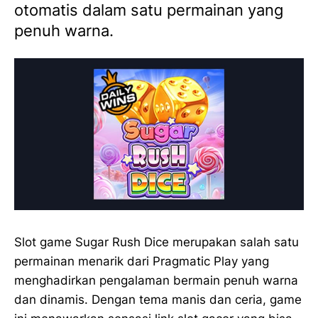
otomatis dalam satu permainan yang
penuh warna.
Slot game Sugar Rush Dice merupakan salah satu
permainan menarik dari Pragmatic Play yang
menghadirkan pengalaman bermain penuh warna
dan dinamis. Dengan tema manis dan ceria, game