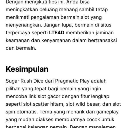
Dengan mengikuti tips ini, Anda bisa
meningkatkan peluang menang sambil tetap
menikmati pengalaman bermain slot yang
menyenangkan. Jangan lupa, bermain di situs
terpercaya seperti
LTE4D
memberikan jaminan
keamanan dan kenyamanan dalam bertransaksi
dan bermain.
Kesimpulan
Sugar Rush Dice dari Pragmatic Play adalah
pilihan yang tepat bagi pemain yang ingin
mencoba link slot gacor dengan fitur lengkap
seperti slot scatter hitam, slot wild besar, dan slot
spin otomatis. Tema yang menarik dan gameplay
yang mudah diakses membuatnya cocok untuk
berbagai kalangan pemain. Dengan manajemen