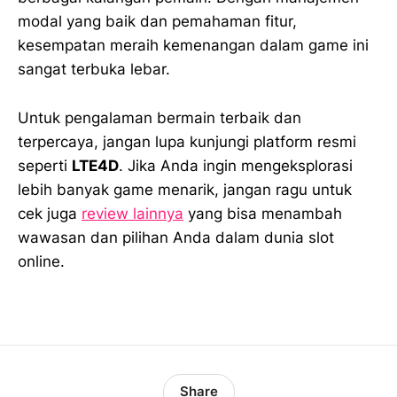
modal yang baik dan pemahaman fitur,
kesempatan meraih kemenangan dalam game ini
sangat terbuka lebar.
Untuk pengalaman bermain terbaik dan
terpercaya, jangan lupa kunjungi platform resmi
seperti
LTE4D
. Jika Anda ingin mengeksplorasi
lebih banyak game menarik, jangan ragu untuk
cek juga
review lainnya
yang bisa menambah
wawasan dan pilihan Anda dalam dunia slot
online.
Share