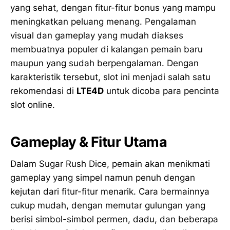
yang sehat, dengan fitur-fitur bonus yang mampu
meningkatkan peluang menang. Pengalaman
visual dan gameplay yang mudah diakses
membuatnya populer di kalangan pemain baru
maupun yang sudah berpengalaman. Dengan
karakteristik tersebut, slot ini menjadi salah satu
rekomendasi di
LTE4D
untuk dicoba para pencinta
slot online.
Gameplay & Fitur Utama
Dalam Sugar Rush Dice, pemain akan menikmati
gameplay yang simpel namun penuh dengan
kejutan dari fitur-fitur menarik. Cara bermainnya
cukup mudah, dengan memutar gulungan yang
berisi simbol-simbol permen, dadu, dan beberapa