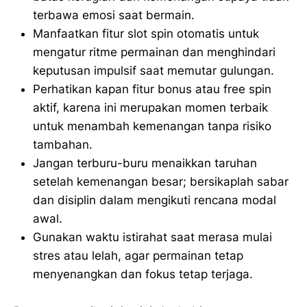
terbawa emosi saat bermain.
Manfaatkan fitur slot spin otomatis untuk
mengatur ritme permainan dan menghindari
keputusan impulsif saat memutar gulungan.
Perhatikan kapan fitur bonus atau free spin
aktif, karena ini merupakan momen terbaik
untuk menambah kemenangan tanpa risiko
tambahan.
Jangan terburu-buru menaikkan taruhan
setelah kemenangan besar; bersikaplah sabar
dan disiplin dalam mengikuti rencana modal
awal.
Gunakan waktu istirahat saat merasa mulai
stres atau lelah, agar permainan tetap
menyenangkan dan fokus tetap terjaga.