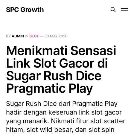
SPC Growth
BY
ADMIN
IN
SLOT
—
30 MAY 2026
Menikmati Sensasi
Link Slot Gacor di
Sugar Rush Dice
Pragmatic Play
Sugar Rush Dice dari Pragmatic Play
hadir dengan keseruan link slot gacor
yang menarik. Nikmati fitur slot scatter
hitam, slot wild besar, dan slot spin