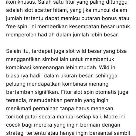
ikon khusus. Salah satu fitur yang paling ditunggu
adalah slot scatter hitam, yang jika muncul dalam
jumlah tertentu dapat memicu putaran bonus atau
free spin. Ini memberikan kesempatan besar untuk
memperoleh hadiah dalam jumlah lebih besar.
Selain itu, terdapat juga slot wild besar yang bisa
menggantikan simbol lain untuk membentuk
kombinasi kemenangan lebih mudah. Wild ini
biasanya hadir dalam ukuran besar, sehingga
peluang mendapatkan kombinasi menang
bertambah signifikan. Fitur slot spin otomatis juga
tersedia, memudahkan pemain yang ingin
menikmati permainan tanpa harus menekan
tombol putar secara manual setiap kali. Mode ini
cocok bagi mereka yang ingin bermain dengan
strategi tertentu atau hanya ingin bersantai sambil