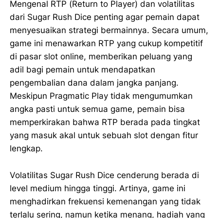
Mengenal RTP (Return to Player) dan volatilitas
dari Sugar Rush Dice penting agar pemain dapat
menyesuaikan strategi bermainnya. Secara umum,
game ini menawarkan RTP yang cukup kompetitif
di pasar slot online, memberikan peluang yang
adil bagi pemain untuk mendapatkan
pengembalian dana dalam jangka panjang.
Meskipun Pragmatic Play tidak mengumumkan
angka pasti untuk semua game, pemain bisa
memperkirakan bahwa RTP berada pada tingkat
yang masuk akal untuk sebuah slot dengan fitur
lengkap.
Volatilitas Sugar Rush Dice cenderung berada di
level medium hingga tinggi. Artinya, game ini
menghadirkan frekuensi kemenangan yang tidak
terlalu sering, namun ketika menang, hadiah yang