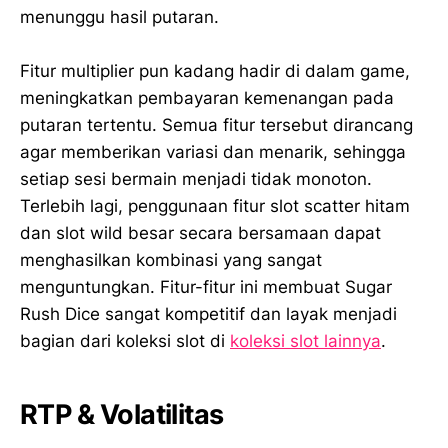
menunggu hasil putaran.
Fitur multiplier pun kadang hadir di dalam game,
meningkatkan pembayaran kemenangan pada
putaran tertentu. Semua fitur tersebut dirancang
agar memberikan variasi dan menarik, sehingga
setiap sesi bermain menjadi tidak monoton.
Terlebih lagi, penggunaan fitur slot scatter hitam
dan slot wild besar secara bersamaan dapat
menghasilkan kombinasi yang sangat
menguntungkan. Fitur-fitur ini membuat Sugar
Rush Dice sangat kompetitif dan layak menjadi
bagian dari koleksi slot di
koleksi slot lainnya
.
RTP & Volatilitas