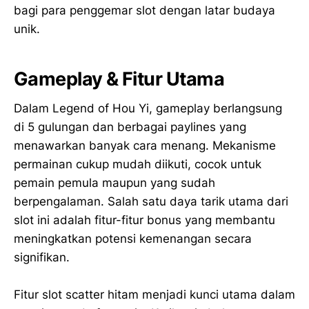
bagi para penggemar slot dengan latar budaya
unik.
Gameplay & Fitur Utama
Dalam Legend of Hou Yi, gameplay berlangsung
di 5 gulungan dan berbagai paylines yang
menawarkan banyak cara menang. Mekanisme
permainan cukup mudah diikuti, cocok untuk
pemain pemula maupun yang sudah
berpengalaman. Salah satu daya tarik utama dari
slot ini adalah fitur-fitur bonus yang membantu
meningkatkan potensi kemenangan secara
signifikan.
Fitur slot scatter hitam menjadi kunci utama dalam