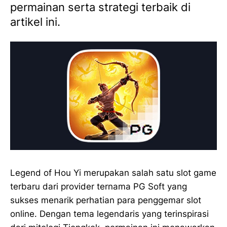
permainan serta strategi terbaik di
artikel ini.
Legend of Hou Yi merupakan salah satu slot game
terbaru dari provider ternama PG Soft yang
sukses menarik perhatian para penggemar slot
online. Dengan tema legendaris yang terinspirasi