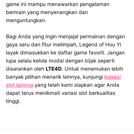
game ini mampu menawarkan pengalaman
bermain yang menyenangkan dan
menguntungkan.
Bagi Anda yang ingin menjajal permainan dengan
gaya seru dan fitur melimpah, Legend of Hou Yi
layak dimasukkan ke daftar game favorit. Jangan
lupa selalu kelola modal dengan bijak seperti
disarankan oleh
LTE4D
. Untuk menemukan lebih
banyak pilihan menarik lainnya, kunjungi
koleksi
slot lainnya
yang telah kami siapkan agar Anda
dapat terus menikmati variasi slot berkualitas
tinggi.