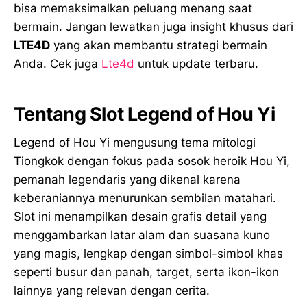
bisa memaksimalkan peluang menang saat
bermain. Jangan lewatkan juga insight khusus dari
LTE4D
yang akan membantu strategi bermain
Anda. Cek juga
Lte4d
untuk update terbaru.
Tentang Slot Legend of Hou Yi
Legend of Hou Yi mengusung tema mitologi
Tiongkok dengan fokus pada sosok heroik Hou Yi,
pemanah legendaris yang dikenal karena
keberaniannya menurunkan sembilan matahari.
Slot ini menampilkan desain grafis detail yang
menggambarkan latar alam dan suasana kuno
yang magis, lengkap dengan simbol-simbol khas
seperti busur dan panah, target, serta ikon-ikon
lainnya yang relevan dengan cerita.