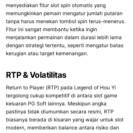
menyediakan fitur slot spin otomatis yang
memungkinkan pemain mengatur jumlah putaran
tanpa harus menekan tombol spin terus-menerus.
Fitur ini sangat membantu ketika ingin
menjalankan permainan dalam durasi lebih lama
dengan strategi tertentu, seperti mengatur batas
kerugian atau target kemenangan.
RTP & Volatilitas
Return to Player (RTP) pada Legend of Hou Yi
tergolong cukup kompetitif di antara slot game
keluaran PG Soft lainnya. Meskipun angka
pastinya tidak diumumkan secara resmi, RTP
biasanya berada di kisaran yang wajar untuk slot
modern, memberikan balance antara risiko dan