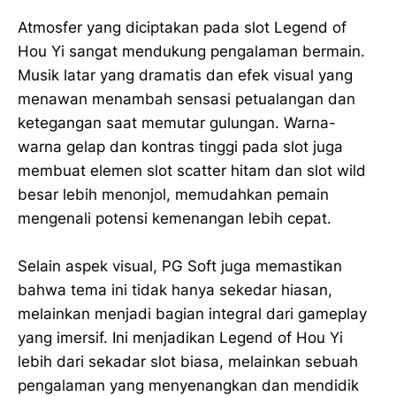
Atmosfer yang diciptakan pada slot Legend of
Hou Yi sangat mendukung pengalaman bermain.
Musik latar yang dramatis dan efek visual yang
menawan menambah sensasi petualangan dan
ketegangan saat memutar gulungan. Warna-
warna gelap dan kontras tinggi pada slot juga
membuat elemen slot scatter hitam dan slot wild
besar lebih menonjol, memudahkan pemain
mengenali potensi kemenangan lebih cepat.
Selain aspek visual, PG Soft juga memastikan
bahwa tema ini tidak hanya sekedar hiasan,
melainkan menjadi bagian integral dari gameplay
yang imersif. Ini menjadikan Legend of Hou Yi
lebih dari sekadar slot biasa, melainkan sebuah
pengalaman yang menyenangkan dan mendidik