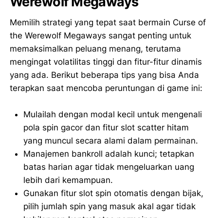
Werewolf Megaways
Memilih strategi yang tepat saat bermain Curse of
the Werewolf Megaways sangat penting untuk
memaksimalkan peluang menang, terutama
mengingat volatilitas tinggi dan fitur-fitur dinamis
yang ada. Berikut beberapa tips yang bisa Anda
terapkan saat mencoba peruntungan di game ini:
Mulailah dengan modal kecil untuk mengenali
pola spin gacor dan fitur slot scatter hitam
yang muncul secara alami dalam permainan.
Manajemen bankroll adalah kunci; tetapkan
batas harian agar tidak mengeluarkan uang
lebih dari kemampuan.
Gunakan fitur slot spin otomatis dengan bijak,
pilih jumlah spin yang masuk akal agar tidak