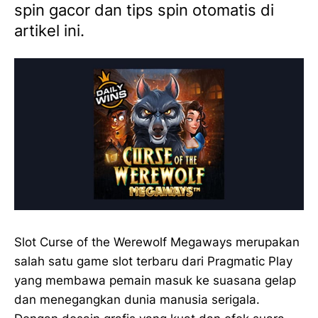
spin gacor dan tips spin otomatis di
artikel ini.
Slot Curse of the Werewolf Megaways merupakan
salah satu game slot terbaru dari Pragmatic Play
yang membawa pemain masuk ke suasana gelap
dan menegangkan dunia manusia serigala.