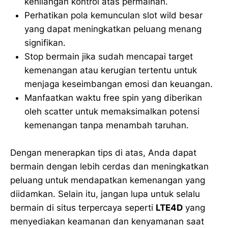
kehilangan kontrol atas permainan.
Perhatikan pola kemunculan slot wild besar
yang dapat meningkatkan peluang menang
signifikan.
Stop bermain jika sudah mencapai target
kemenangan atau kerugian tertentu untuk
menjaga keseimbangan emosi dan keuangan.
Manfaatkan waktu free spin yang diberikan
oleh scatter untuk memaksimalkan potensi
kemenangan tanpa menambah taruhan.
Dengan menerapkan tips di atas, Anda dapat
bermain dengan lebih cerdas dan meningkatkan
peluang untuk mendapatkan kemenangan yang
diidamkan. Selain itu, jangan lupa untuk selalu
bermain di situs terpercaya seperti
LTE4D
yang
menyediakan keamanan dan kenyamanan saat