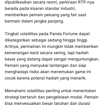
dipublikasikan secara resmi, perkiraan RTP-nya
berada pada kisaran standar industri,
memberikan pemain peluang yang fair saat
bermain dalam jangka panjang.
Tingkat volatilitas pada Panda Fortune dapat
dikategorikan sebagai sedang hingga tinggi.
Artinya, permainan ini mungkin tidak memberikan
kemenangan kecil secara sering, tapi hadiah
besar yang datang dapat sangat menguntungkan.
Pemain yang menyukai tantangan dan siap
menghadapi risiko akan menemukan game ini
cocok karena potensi hadiah yang menarik.
Memahami volatilitas penting untuk menentukan
strategi bertaruh dan pengelolaan modal. Pemain
bisa menyesuaikan besar taruhan dan durasi