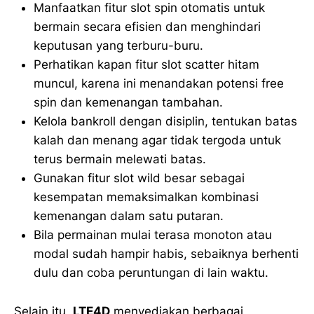
Manfaatkan fitur slot spin otomatis untuk
bermain secara efisien dan menghindari
keputusan yang terburu-buru.
Perhatikan kapan fitur slot scatter hitam
muncul, karena ini menandakan potensi free
spin dan kemenangan tambahan.
Kelola bankroll dengan disiplin, tentukan batas
kalah dan menang agar tidak tergoda untuk
terus bermain melewati batas.
Gunakan fitur slot wild besar sebagai
kesempatan memaksimalkan kombinasi
kemenangan dalam satu putaran.
Bila permainan mulai terasa monoton atau
modal sudah hampir habis, sebaiknya berhenti
dulu dan coba peruntungan di lain waktu.
Selain itu,
LTE4D
menyediakan berbagai