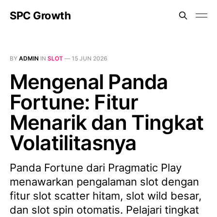
SPC Growth
BY
ADMIN
IN
SLOT
—
15 JUN 2026
Mengenal Panda
Fortune: Fitur
Menarik dan Tingkat
Volatilitasnya
Panda Fortune dari Pragmatic Play
menawarkan pengalaman slot dengan
fitur slot scatter hitam, slot wild besar,
dan slot spin otomatis. Pelajari tingkat