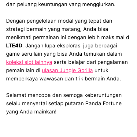
dan peluang keuntungan yang menggiurkan.
Dengan pengelolaan modal yang tepat dan
strategi bermain yang matang, Anda bisa
menikmati permainan ini dengan lebih maksimal di
LTE4D
. Jangan lupa eksplorasi juga berbagai
game seru lain yang bisa Anda temukan dalam
koleksi slot lainnya
serta belajar dari pengalaman
pemain lain di
ulasan Jungle Gorilla
untuk
memperkaya wawasan dan trik bermain Anda.
Selamat mencoba dan semoga keberuntungan
selalu menyertai setiap putaran Panda Fortune
yang Anda mainkan!