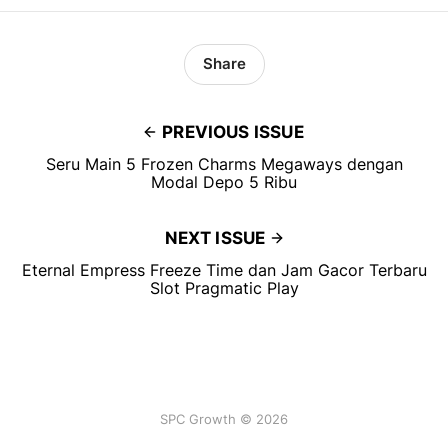
Share
PREVIOUS ISSUE
Seru Main 5 Frozen Charms Megaways dengan
Modal Depo 5 Ribu
NEXT ISSUE
Eternal Empress Freeze Time dan Jam Gacor Terbaru
Slot Pragmatic Play
SPC Growth © 2026