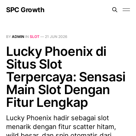
SPC Growth
BY
ADMIN
IN
SLOT
—
21 JUN 2026
Lucky Phoenix di
Situs Slot
Terpercaya: Sensasi
Main Slot Dengan
Fitur Lengkap
Lucky Phoenix hadir sebagai slot
menarik dengan fitur scatter hitam,
wild besar, dan spin otomatis dari