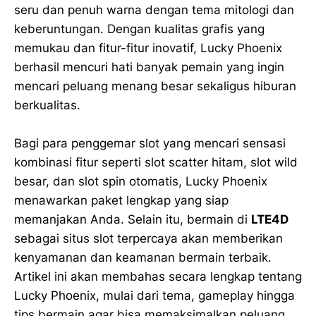
seru dan penuh warna dengan tema mitologi dan
keberuntungan. Dengan kualitas grafis yang
memukau dan fitur-fitur inovatif, Lucky Phoenix
berhasil mencuri hati banyak pemain yang ingin
mencari peluang menang besar sekaligus hiburan
berkualitas.
Bagi para penggemar slot yang mencari sensasi
kombinasi fitur seperti slot scatter hitam, slot wild
besar, dan slot spin otomatis, Lucky Phoenix
menawarkan paket lengkap yang siap
memanjakan Anda. Selain itu, bermain di
LTE4D
sebagai situs slot terpercaya akan memberikan
kenyamanan dan keamanan bermain terbaik.
Artikel ini akan membahas secara lengkap tentang
Lucky Phoenix, mulai dari tema, gameplay hingga
tips bermain agar bisa memaksimalkan peluang