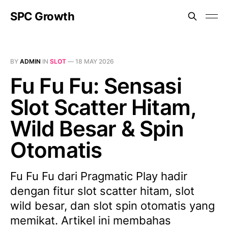
SPC Growth
BY
ADMIN
IN
SLOT
—
18 MAY 2026
Fu Fu Fu: Sensasi
Slot Scatter Hitam,
Wild Besar & Spin
Otomatis
Fu Fu Fu dari Pragmatic Play hadir
dengan fitur slot scatter hitam, slot
wild besar, dan slot spin otomatis yang
memikat. Artikel ini membahas