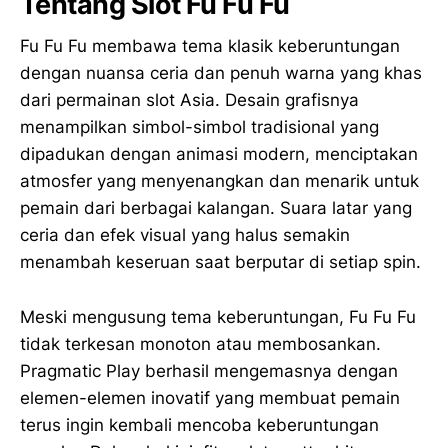
Tentang Slot Fu Fu Fu
Fu Fu Fu membawa tema klasik keberuntungan
dengan nuansa ceria dan penuh warna yang khas
dari permainan slot Asia. Desain grafisnya
menampilkan simbol-simbol tradisional yang
dipadukan dengan animasi modern, menciptakan
atmosfer yang menyenangkan dan menarik untuk
pemain dari berbagai kalangan. Suara latar yang
ceria dan efek visual yang halus semakin
menambah keseruan saat berputar di setiap spin.
Meski mengusung tema keberuntungan, Fu Fu Fu
tidak terkesan monoton atau membosankan.
Pragmatic Play berhasil mengemasnya dengan
elemen-elemen inovatif yang membuat pemain
terus ingin kembali mencoba keberuntungan