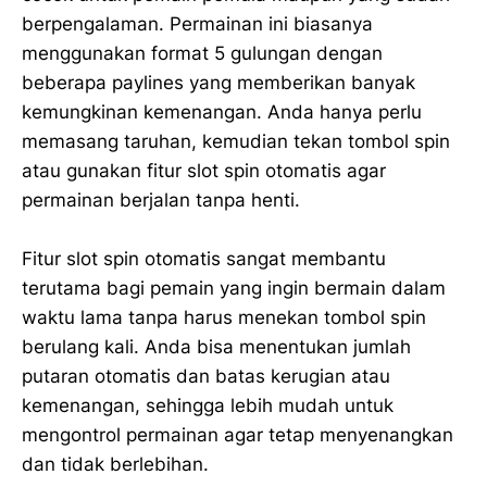
berpengalaman. Permainan ini biasanya
menggunakan format 5 gulungan dengan
beberapa paylines yang memberikan banyak
kemungkinan kemenangan. Anda hanya perlu
memasang taruhan, kemudian tekan tombol spin
atau gunakan fitur slot spin otomatis agar
permainan berjalan tanpa henti.
Fitur slot spin otomatis sangat membantu
terutama bagi pemain yang ingin bermain dalam
waktu lama tanpa harus menekan tombol spin
berulang kali. Anda bisa menentukan jumlah
putaran otomatis dan batas kerugian atau
kemenangan, sehingga lebih mudah untuk
mengontrol permainan agar tetap menyenangkan
dan tidak berlebihan.