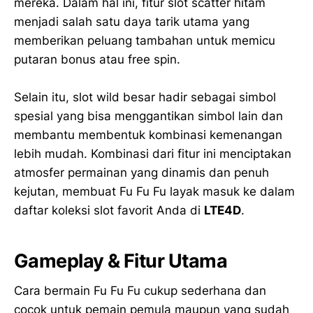
mereka. Dalam hal ini, fitur slot scatter hitam
menjadi salah satu daya tarik utama yang
memberikan peluang tambahan untuk memicu
putaran bonus atau free spin.
Selain itu, slot wild besar hadir sebagai simbol
spesial yang bisa menggantikan simbol lain dan
membantu membentuk kombinasi kemenangan
lebih mudah. Kombinasi dari fitur ini menciptakan
atmosfer permainan yang dinamis dan penuh
kejutan, membuat Fu Fu Fu layak masuk ke dalam
daftar koleksi slot favorit Anda di
LTE4D
.
Gameplay & Fitur Utama
Cara bermain Fu Fu Fu cukup sederhana dan
cocok untuk pemain pemula maupun yang sudah