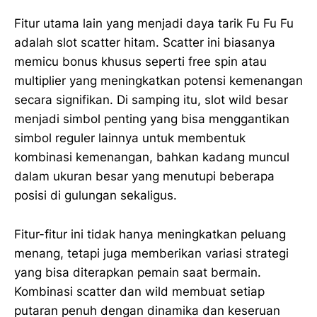
Fitur utama lain yang menjadi daya tarik Fu Fu Fu
adalah slot scatter hitam. Scatter ini biasanya
memicu bonus khusus seperti free spin atau
multiplier yang meningkatkan potensi kemenangan
secara signifikan. Di samping itu, slot wild besar
menjadi simbol penting yang bisa menggantikan
simbol reguler lainnya untuk membentuk
kombinasi kemenangan, bahkan kadang muncul
dalam ukuran besar yang menutupi beberapa
posisi di gulungan sekaligus.
Fitur-fitur ini tidak hanya meningkatkan peluang
menang, tetapi juga memberikan variasi strategi
yang bisa diterapkan pemain saat bermain.
Kombinasi scatter dan wild membuat setiap
putaran penuh dengan dinamika dan keseruan