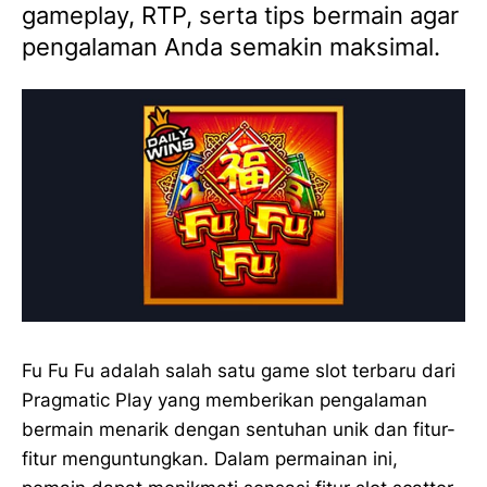
gameplay, RTP, serta tips bermain agar
pengalaman Anda semakin maksimal.
Fu Fu Fu adalah salah satu game slot terbaru dari
Pragmatic Play yang memberikan pengalaman
bermain menarik dengan sentuhan unik dan fitur-
fitur menguntungkan. Dalam permainan ini,