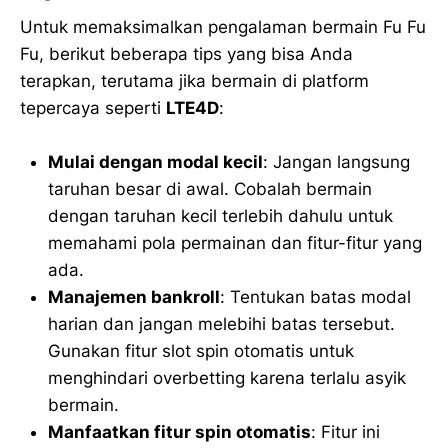
Untuk memaksimalkan pengalaman bermain Fu Fu
Fu, berikut beberapa tips yang bisa Anda
terapkan, terutama jika bermain di platform
tepercaya seperti
LTE4D
:
Mulai dengan modal kecil
: Jangan langsung
taruhan besar di awal. Cobalah bermain
dengan taruhan kecil terlebih dahulu untuk
memahami pola permainan dan fitur-fitur yang
ada.
Manajemen bankroll
: Tentukan batas modal
harian dan jangan melebihi batas tersebut.
Gunakan fitur slot spin otomatis untuk
menghindari overbetting karena terlalu asyik
bermain.
Manfaatkan fitur spin otomatis
: Fitur ini