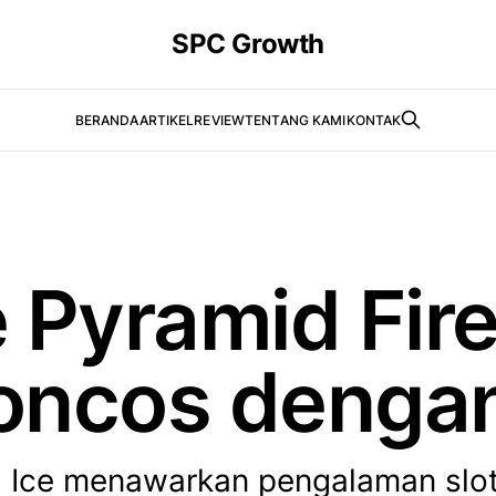
SPC Growth
BERANDA
ARTIKEL
REVIEW
TENTANG KAMI
KONTAK
 Pyramid Fire
Boncos dengan
d Ice menawarkan pengalaman slot