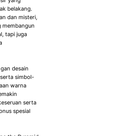
sir yang
ak belakang.
n dan misteri,
ang membangun
, tapi juga
a
ngan desain
serta simbol-
naan warna
semakin
keseruan serta
nus spesial