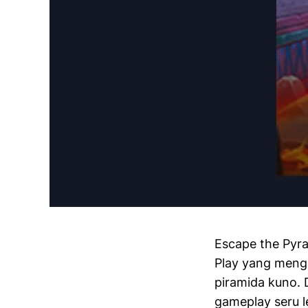
Escape the Pyra
Play yang meng
piramida kuno.
gameplay seru le