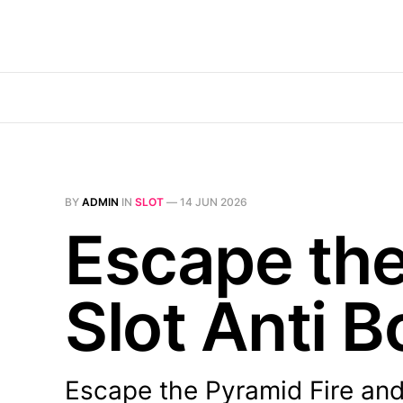
BY
ADMIN
IN
SLOT
—
14 JUN 2026
Escape the
Slot Anti 
Escape the Pyramid Fire an