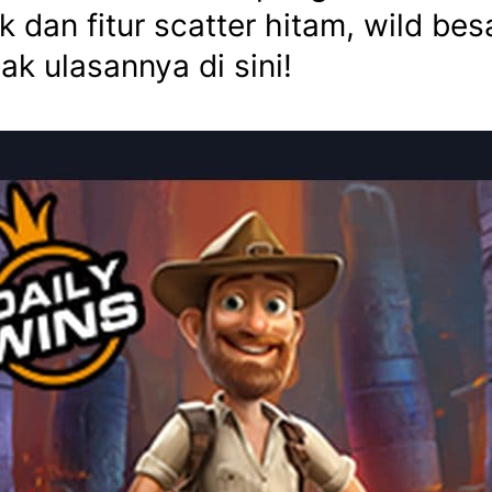
dan fitur scatter hitam, wild besa
ak ulasannya di sini!