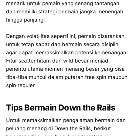
menarik untuk pemain yang senang tantangan
dan memiliki strategi bermain jangka menengah
hingga panjang.
Dengan volatilitas seperti ini, pemain disarankan
untuk tetap sabar dan bermain secara disiplin
agar dapat memaksimalkan potensi kemenangan.
Fitur scatter hitam dan wild besar menjadi
penentu utama momen menang besar yang bisa
tiba-tiba muncul dalam putaran free spin maupun
spin reguler.
Tips Bermain Down the Rails
Untuk memaksimalkan pengalaman bermain dan
peluang menang di Down the Rails, berikut