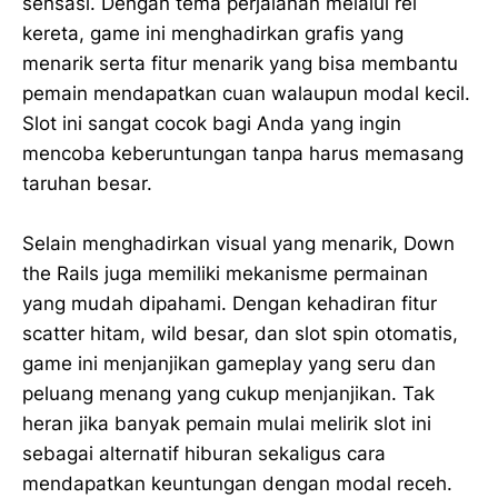
sensasi. Dengan tema perjalanan melalui rel
kereta, game ini menghadirkan grafis yang
menarik serta fitur menarik yang bisa membantu
pemain mendapatkan cuan walaupun modal kecil.
Slot ini sangat cocok bagi Anda yang ingin
mencoba keberuntungan tanpa harus memasang
taruhan besar.
Selain menghadirkan visual yang menarik, Down
the Rails juga memiliki mekanisme permainan
yang mudah dipahami. Dengan kehadiran fitur
scatter hitam, wild besar, dan slot spin otomatis,
game ini menjanjikan gameplay yang seru dan
peluang menang yang cukup menjanjikan. Tak
heran jika banyak pemain mulai melirik slot ini
sebagai alternatif hiburan sekaligus cara
mendapatkan keuntungan dengan modal receh.