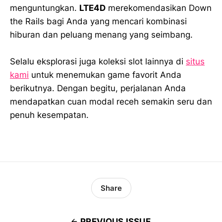
menguntungkan.
LTE4D
merekomendasikan Down
the Rails bagi Anda yang mencari kombinasi
hiburan dan peluang menang yang seimbang.
Selalu eksplorasi juga koleksi slot lainnya di
situs
kami
untuk menemukan game favorit Anda
berikutnya. Dengan begitu, perjalanan Anda
mendapatkan cuan modal receh semakin seru dan
penuh kesempatan.
Share
PREVIOUS ISSUE