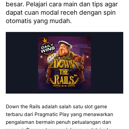
besar. Pelajari cara main dan tips agar
dapat cuan modal receh dengan spin
otomatis yang mudah.
Down the Rails adalah salah satu slot game
terbaru dari Pragmatic Play yang menawarkan
pengalaman bermain penuh petualangan dan