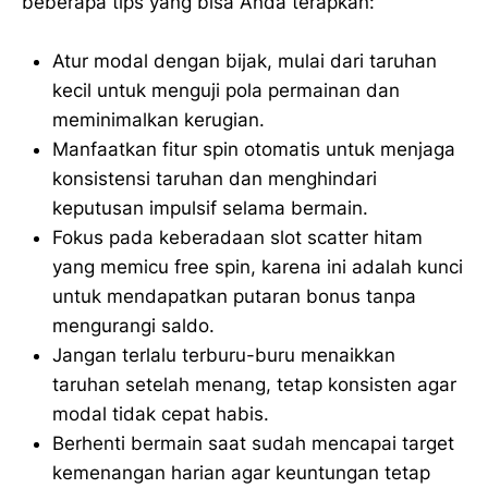
beberapa tips yang bisa Anda terapkan:
Atur modal dengan bijak, mulai dari taruhan
kecil untuk menguji pola permainan dan
meminimalkan kerugian.
Manfaatkan fitur spin otomatis untuk menjaga
konsistensi taruhan dan menghindari
keputusan impulsif selama bermain.
Fokus pada keberadaan slot scatter hitam
yang memicu free spin, karena ini adalah kunci
untuk mendapatkan putaran bonus tanpa
mengurangi saldo.
Jangan terlalu terburu-buru menaikkan
taruhan setelah menang, tetap konsisten agar
modal tidak cepat habis.
Berhenti bermain saat sudah mencapai target
kemenangan harian agar keuntungan tetap